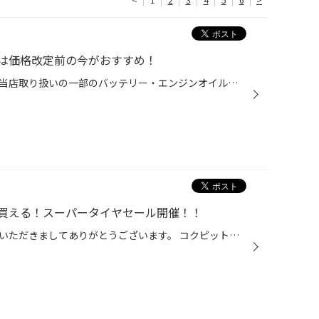
は価格改定前の今がおすすめ！
メーカー卸売価格の改定に伴い、当店取り扱いの一部のバッテリー・エンジンオイルの価格改定を 8/1より随時実施させていただきます。 現状の価格改定前の価格での対応については、各製品の値上がり前日までの作業実施が対象となっております。 夏休みでお出かけ予定の方やそろそろ交換時期を迎えて...
買える！スーパータイヤセール開催！！
こんにちは、いつも当店をご利用いただきましてありがとうございます。 コクピット・タイヤ館では、ブリヂストンタイヤをお得に買える！ スーパータイヤセールを7月9日(木)から8月9日(日)まで開催いたします！ ブリヂストンのタイヤを4本ご購入で最大20,000円引き！ タイヤをお得にご購入頂けるチャ...