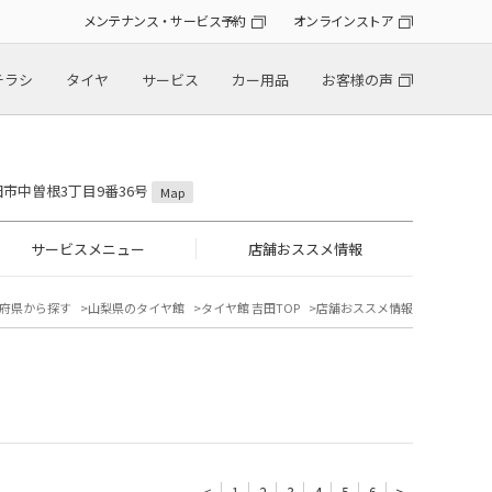
メンテナンス・サービス予約
オンラインストア
チラシ
タイヤ
サービス
カー用品
お客様の声
吉田市中曽根3丁目9番36号
Map
サービスメニュー
店舗おススメ情報
府県から探す
山梨県のタイヤ館
タイヤ館 吉田TOP
店舗おススメ情報
<
1
2
3
4
5
6
>