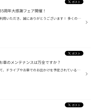
35周年大感謝フェア開催！
いつもコクピット・タイヤ館をご利用いただき、誠にありがとうございます！ 多くのお客様に支えられて、タイヤ館は35周年を迎えることが出来ました。 これからもお客様の安全・安心なカーライフを全力でサポートしてまいりますので、 引き続きタイヤ館をよろしくお願いいたします。 35周年を迎えた...
お車のメンテナンスは万全ですか？
ゴールデンウィークも近づいてきて、ドライブやお車でのお出かけを予定されている方も 多くいらっしゃると思います。 安心してお出かけいただくためにも、久しぶりに運転される方、長距離運転のご予定がある方は 特にお車のメンテナンスを事前にしっかりしましょう！ 【お出かけ前のメンテナンスポ...