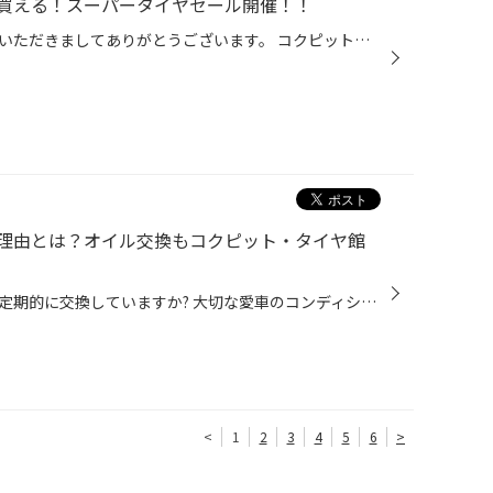
買える！スーパータイヤセール開催！！
こんにちは、いつも当店をご利用いただきましてありがとうございます。 コクピット・タイヤ館では、ブリヂストンタイヤをお得に買える！ スーパータイヤセールを2月19日(木)から3月29日(日)まで開催いたします！ ブリヂストンのタイヤを4本ご購入で最大20,000円引き！ タイヤをお得にご購入頂けるチ...
理由とは？オイル交換もコクピット・タイヤ館
皆さんは愛車のエンジンオイル、定期的に交換していますか? 大切な愛車のコンディションを保つだけではなく、楽しく安全にドライブするためには 定期的なエンジンオイル交換はとても大切です。 【エンジンオイル交換しないとどうなるの？】 エンジンオイルは、エンジン内部の部品がスムーズに動くよ...
<
1
2
3
4
5
6
>