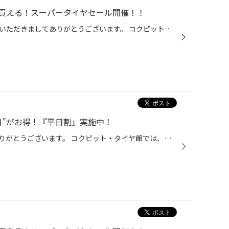
買える！スーパータイヤセール開催！！
こんにちは、いつも当店をご利用いただきましてありがとうございます。 コクピット・タイヤ館では、ブリヂストンタイヤをお得に買える！ スーパータイヤセールを4月9日(木)から5月10日(日)まで開催いたします！ ブリヂストンのタイヤを4本ご購入で最大20,000円引き！ タイヤをお得にご購入頂けるチ...
日”がお得！『平日割』実施中！
いつも当店をご利用いただき、ありがとうございます。 コクピット・タイヤ館では、コクピット・タイヤ館アプリ会員の方限定で月曜日から金曜日の間、 タイヤやオイル、バッテリーなどのメンテナンスがお得に交換できる、 『平日割』を実施しております！！ 「平日割」のここがオススメ♪ 平日だと・...