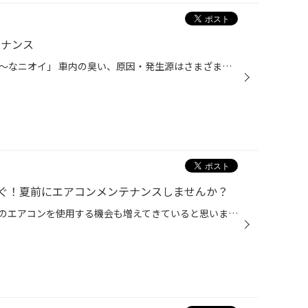
テナンス
カーエアコンをつけた時の「イヤ～なニオイ」 車内の臭い、原因・発生源はさまざまですが エアコンのニオイが気になっている方は まずは簡単な方法で！ 「エアコンフィルター」の交換です。 エアコンフィルターの役割 車内を循環する空気と取り込んだ外気の ほこりや花粉などの異物をキャッチする ...
ぐ！夏前にエアコンメンテナンスしませんか？
気温が少しずつ高くなり、クルマのエアコンを使用する機会も増えてきていると思います。 是非、夏本番を迎える前におクルマのエアコンのメンテナンスをしませんか？ 【より快適に♪今がおススメ！カーエアコンのメンテナンス】 ■エアコンガスクリーニング おクルマの経年劣化によって、エアコンの効...