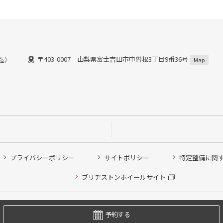
〒403-0007 山梨県富士吉田市中曽根3丁目9番36号
0迄）
Map
プライバシーポリシー
サイトポリシー
特定整備に関
他ピット作業の予約
ブリヂストンホイールサイト
希望のクローク契約会員の方はこちらを選択ください
の方はご利用いただけません
Copyright © 2024 Bridgestone Retail Co.,Ltd. All rights Reserved.
予約する