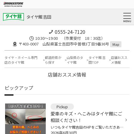
タイヤ館 吉田
0555-24-7120
10:30～19:00 （作業受付 18：30迄）
〒403-0007 山梨県富士吉田市中曽根3丁目9番36号
Map
タイヤ・ホイール専門
都道府県か
山梨県のタ
タイヤ館 吉
店舗おスス
店のタイヤ館
ら探す
イヤ館
田TOP
メ情報
店舗おススメ情報
ピックアップ
Pickup
愛車のキズ・へこみはタイヤ館にご
相談ください！
いつもタイヤ館吉田のHPをご覧いただきありがとうございます！ 今回は、愛車のキズ・へこみでお悩みの方へお知らせです。 「飛び石でへこんじゃった・・・泣」 「うっかりしてこすっちゃった・・・Σ（・□・；）」 愛車を傷つけちゃうとショックですよね。 でも、「板金ってどこに頼んだらいいの？」...
2026年6月30日