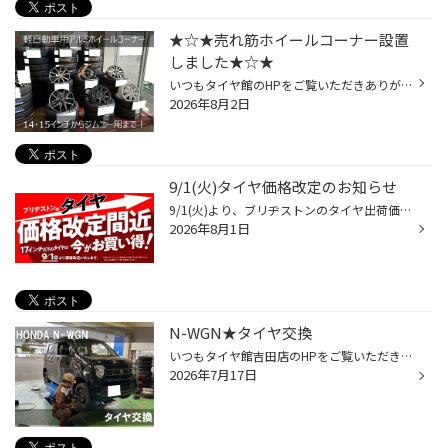
★☆★売れ筋ホイールコーナー設置
しました★☆★
いつもタイヤ館のHPをご覧いただきありがとうございます！ ホイール担当スタッフの渡邊です！ この度、売れ筋サイズを中心にホイール担当渡邊がおすすめするホイールのコーナーを設置しました(^O^)/お手頃品からこだわりの逸品まで在庫ございます☆ お好みに合うものがなくても随時お取り寄せ可能！...
2026年8月2日
9/1(火)タイヤ価格改定のお知らせ
9/1(火)より、ブリヂストンのタイヤ出荷価格の改定に伴い、17インチ以下の 国内市販用タイヤ(夏/冬)の価格改定を実施させていただきます。 ※価格改定前の価格での対応については、8/31(月)までの作業実施が対象となっております。 ※商品によって改定率等が異なります。価格改定についてはこちらをご...
2026年8月1日
N-WGN★タイヤ交換
いつもタイヤ館吉田店のHPをご覧いただきありがとうございます！ N-WGNのタイヤ交換をさせていただきました！ タイヤが劣化してきてしまったので、新品に交換ご希望です。 今回お選びいただいたタイヤはブリヂストン「NEWNO」です！ NEWNOは基本性能は備えたブリヂストンタイヤの中ではお求めやすい...
2026年7月17日