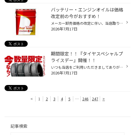
バッテリー・エンジンオイルは価格
改定前の今がおすすめ！
メーカー卸売価格の改定に伴い、当店取り扱いの一部のバッテリー・エンジンオイルの価格改定を 8/1より随時実施させていただきます。 現状の価格改定前の価格での対応については、各製品の値上がり前日までの作業実施が対象となっております。 夏休みでお出かけ予定の方やそろそろ交換時期を迎えて...
2026年7月17日
期間限定！！『タイヤスペシャルプ
ライスデー』開催！！
いつも当店をご利用いただきましてありがとうございます。 7/17(金)～7/26(日)まで、コクピット・タイヤ館におきまして、 期間限定！ サイズ限定！！ 数量限定！！！ お得にお買い求めいただける、「タイヤスペシャルプライスデー」がスタートします！ お得なタイヤのご紹介！！ NEWNO 155/65R14 タ...
2026年7月17日
<
1
2
3
4
5
…
246
247
>
記事検索