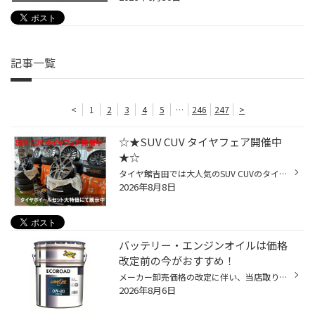
記事一覧
<
1
2
3
4
5
…
246
247
>
☆★SUV CUV タイヤフェア開催中
★☆
タイヤ館吉田では大人気のSUV CUVのタイヤフェアを開催中です。 タイヤホイールセットを大特価で展示しております。 一部ホイールの画像をアップしますのでご覧ください！！ 今ご成約頂くと高級ティッシュもプレゼントいたします！！
2026年8月8日
バッテリー・エンジンオイルは価格
改定前の今がおすすめ！
メーカー卸売価格の改定に伴い、当店取り扱いの一部のバッテリー・エンジンオイルの価格改定を 9/1より随時実施させていただきます。 現状の価格改定前の価格での対応については、各製品の値上がり前日までの作業実施が対象となっております。 夏休みでお出かけ予定の方や車検に向けて、そろそろ交...
2026年8月6日