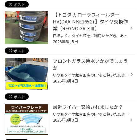
【トヨタ カローラフィールダー
HV(DAA-NKE165G) 】タイヤ交換作
業（REGNO GR-XⅢ）
日頃より、タイヤ館をご利用いただき、ありがとうございます。 さて、当店と同じチェーン店の近隣タイヤ館店舗で作業いたしましたタイヤ交換をご紹介します。 （WEB掲載をご快諾いただきましたお客様！大変感謝しております。 いつもご愛顧いただき誠にありがとうございます！！） おクルマ：トヨタ...
2026年8月5日
フロントガラス撥水いかがでしょう
か
いつもタイヤ館吉田店のHPをご覧いただきありがとうございます！ 本日はフロントガラス撥水＋油膜取りの作業をご紹介します 現状、雨天時にとても前が見えづらいとのことです。 試しに水をかけてみると・・・ 確かに全然撥水しておらず、ペト～っとして油膜もついているようです。 まず油膜を取りま...
2026年8月4日
最近ワイパー交換されましたか？
いつもタイヤ館吉田店のHPをご覧いただきありがとうございます。 最近ゲリラ豪雨が多いですが、皆様のワイパーの状態はいかがでしょうか。 ワイパーはゴムなので、経年劣化してしまいます。 放置すると亀裂が入ってきたり・・・ リアワイパーは気づかないうちにゴム部分が切れてなくなっていたりす...
2026年8月3日