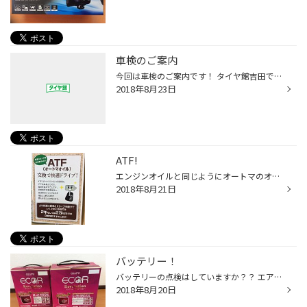
車検のご案内
今回は車検のご案内です！ タイヤ館吉田では車検もやっています 車検は1ヶ月前から取ることができます☆ 車検日が分からない方、フロントガラスのステッカー又は車検証をチェック！ 車検日が近い方タイヤ館吉田店へ！ まずは無料見積もりから
2018年8月23日
ATF!
エンジンオイルと同じようにオートマのオイルも交換が必要です。 車に使われているどのオイルにも共通して言える事ですが 長年の使用によりATFは劣化し不純物も増えていきます。 ATFはオートマのシステムに欠かせないオイルです。 このオイルが劣化し不純物が増えると様々な症状が出始めます。 代表...
2018年8月21日
バッテリー！
バッテリーの点検はしていますか？？ エアコンをお使いになることが多い時期ですので 急なバッテリー上がりは避けたいものですよね。 ２年以上使用の方は一度点検をしてみませんか？ 当店では専用の機械を使って点検出来ますので 心配な方はぜひお立ち寄り頂き スタッフまでお声掛け下さいね！ アイ...
2018年8月20日