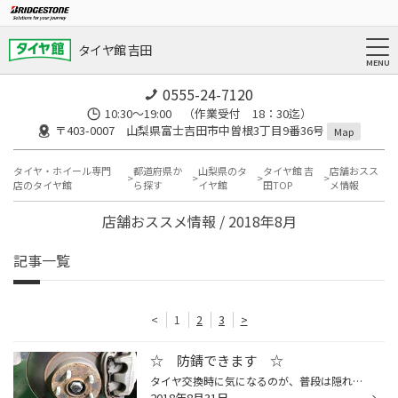
タイヤ館 吉田
0555-24-7120
10:30～19:00 （作業受付 18：30迄）
〒403-0007 山梨県富士吉田市中曽根3丁目9番36号
Map
タイヤ・ホイール専門
都道府県か
山梨県のタ
タイヤ館 吉
店舗おスス
店のタイヤ館
ら探す
イヤ館
田TOP
メ情報
店舗おススメ情報 / 2018年8月
記事一覧
<
1
2
3
>
☆ 防錆できます ☆
タイヤ交換時に気になるのが、普段は隠れていて見えない ハブのサビ！ 当店では、ブラシで磨いてから防錆剤を塗ります☆ どのお車でも施工可能です。 タイヤ交換と同時ならお時間はかかりません！ 是非当店自慢の作業をお試しください。
2018年8月31日