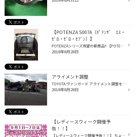
【POTENZA S007A（ﾎﾟﾃﾝｻﾞ ｴｽ・
ｾﾞﾛ・ｾﾞﾛ・ｾﾌﾞﾝ）】
POTENZAシリーズ待望の新商品!! 【POTENZA S007A（ﾎﾟﾃﾝｻﾞ ｴｽ・ｾﾞﾛ・ｾﾞﾛ・ｾﾌﾞﾝ）】の魅力をご紹介したいと思います☆ 発表サイズは16～21ｲﾝﾁの80ｻｲｽﾞ。POTENZA S001の後継モデルとなります。 によりPOTENZAの特徴であるドライ性能を更に向上し ウェット性能とコンフォート性能にも配慮したタイヤとな...
2018年8月28日
アライメント調整
TOYOTA ヴァンガード アライメント調整をさせていただきました。 当店では、アライメントの測定だけでもしておりますのでお気軽にお立ち寄りください。
2018年8月28日
【レディースウィーク開催予
告！！】
【レディースウィーク開催予告！！】 ちょっと早いですが、９月のレディースウィークの開催告知！ 来月のレディースウィークはこちら！ キュキュット クリア除菌レモン. まだまだ残暑が続き汗がベタつきますが 食器はさっぱりキレイにいきましょう！ ご来店お待ちしております！