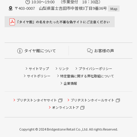
10:30～19:00 （作業受付 18：30迄）
〒403-0007 山梨県富士吉田市中曽根3丁目9番36号
Map
タイヤ館について
お客様の声
サイトマップ
リンク
プライバシーポリシー
サイトポリシー
特定整備に関する弊社取組について
企業情報
ブリヂストンタイヤサイト
タイヤ点検・安全点検/タイヤ履き替え/オイル交換/その他
ブリヂストンホイールサイト
ピット作業の予約
オンラインストア
クローク契約会員専用タイヤ履き替え※タイヤ履き替えを
希望のクローク契約会員の方はこちらを選択ください
Copyright © 2024 Bridgestone Retail Co.,Ltd. All rights Reserved.
本日のタイヤ履き替え順番待ち予約 ※クローク契約会員の
方はご利用いただけません