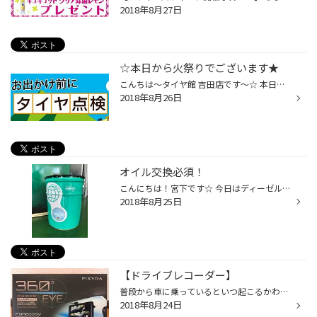
2018年8月27日
☆本日から火祭りでございます★
こんちは～タイヤ館 吉田店です～☆ 本日から富士吉田が誇る火祭っつ～こんで朝からその話題で持ちきり・・・皆様もぜひ足をお運びくださいね(^O^)／ 今日は日中からとても気温が高く、スタッフみんな汗だくな１日となりました★ ちなみにタイヤの空気圧はとても外気温などに左右され易く～・・・気温...
2018年8月26日
オイル交換必須！
こんにちは！宮下です☆ 今日はディーゼルエンジンを積んだ大きなランドクルーザーが いらっしゃいました(^^)/ 走行距離38万キロ！！ディーゼルエンジン素晴らしいと思いました(゜o゜) そんなディーゼルエンジンもオイル交換が必須です！！ ガソリンエンジンも必須ですけれどやはりディーゼルエンジ...
2018年8月25日
【ドライブレコーダー】
普段から車に乗っているといつ起こるかわからない事故! それらをすぐに解決してくれるのが 【ドライブレコーダー】 近頃、煽り運転された動画がニュースで報道されるようになりました。 それらは、ドライブレコーダーで録画されたものもあります。 いつ・どこで自分が煽り運転されたり、事故を起こ...
2018年8月24日