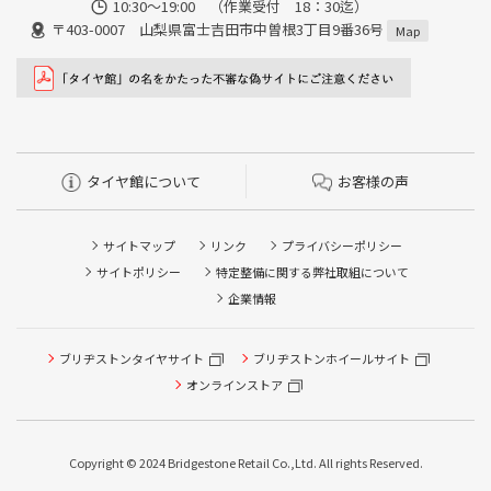
10:30～19:00 （作業受付 18：30迄）
〒403-0007 山梨県富士吉田市中曽根3丁目9番36号
Map
タイヤ館について
お客様の声
サイトマップ
リンク
プライバシーポリシー
サイトポリシー
特定整備に関する弊社取組について
企業情報
ブリヂストンタイヤサイト
タイヤ点検・安全点検/タイヤ履き替え/オイル交換/その他
ブリヂストンホイールサイト
ピット作業の予約
オンラインストア
クローク契約会員専用タイヤ履き替え※タイヤ履き替えを
希望のクローク契約会員の方はこちらを選択ください
Copyright © 2024 Bridgestone Retail Co.,Ltd. All rights Reserved.
本日のタイヤ履き替え順番待ち予約 ※クローク契約会員の
方はご利用いただけません