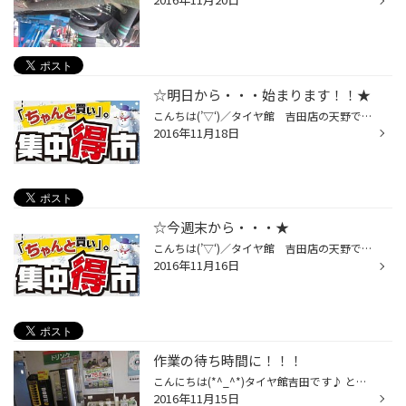
☆明日から・・・始まります！！★
こんちは(’▽‘)／タイヤ館 吉田店の天野です☆ いよいよ明日から、集中得市開催いたします★冬の準備がまだだよって方は、ぜひご来店くださいませ(*^_^*)皆様のちゃんと買いをしっかりサポートいたしますよ☆ 冬道にしっかり効くＶＲＸをはじめ、お値打ちなＩＣＥＰＡＲＴＮＥＲも準備して、お客様のご...
2016年11月18日
☆今週末から・・・★
こんちは(’▽‘)／タイヤ館 吉田店の天野です☆ こちらは履き替えのピークが迫ってまいりました！！まだだよってお客様はお早めに～＼(゜ロ＼)(／ロ゜)／ またついに今週末から、イベント開催であります★皆様のちゃんと買いをサポートするべく、当店も準備中・・・。ブリヂストンテクノロジーが詰まっ...
2016年11月16日
作業の待ち時間に！！！
こんにちは(*^_^*)タイヤ館吉田です♪ とっても寒いですねぇ～私は朝晩ストーブから離れませんｗｗ 吉田に何年住んでいてもこの寒さには慣れません(^_^;) 写真はフリードリンクコーナーです！！ タイヤの脱着作業の間に 暖かいコーヒーいかがですか！？ 体があったまりますよ(^O^)／ 雑誌などもご用...
2016年11月15日