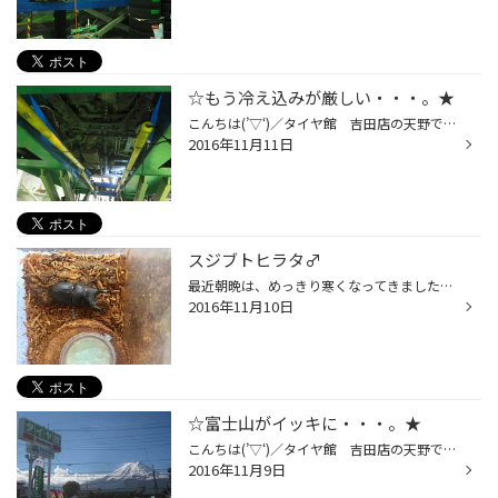
☆もう冷え込みが厳しい・・・。★
こんちは(’▽‘)／タイヤ館 吉田店の天野です☆ 最近はもう一桁気温の富士吉田・・・冬タイヤ履き替え真っ盛りとなっています★ こういった履き替えの時期こそ、当店はアライメントといった作業オススメしております！！簡単に言うとタイヤの取付角度を調整するわけなんですが、ずれた状態ですと冬タイ...
2016年11月11日
スジブトヒラタ♂
最近朝晩は、めっきり寒くなってきましたね～(>_
2016年11月10日
☆富士山がイッキに・・・。★
こんちは(’▽‘)／タイヤ館 吉田店の天野です☆ いよいよ富士山の雪が下へ、下へと降りてまいりました～。もうこちらに雪が来る日も、そう遠くはないでしょう～(ToT) 当店の冬タイヤ、売れ筋はブリザック「ＶＲＸ」となっております★またホイールは「ＳＥ」シリーズがセットでよく注文いただいてます...
2016年11月9日