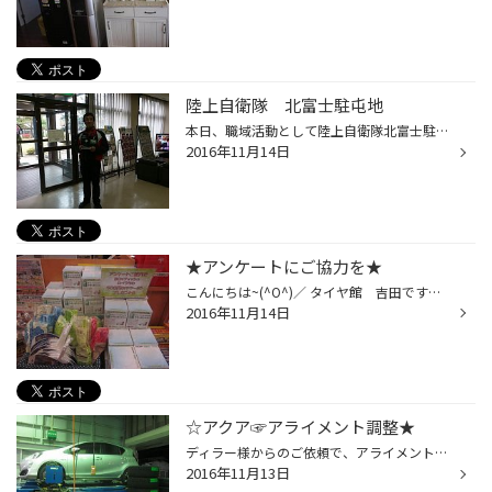
陸上自衛隊 北富士駐屯地
本日、職域活動として陸上自衛隊北富士駐屯地に行ってきました！！ 今回は、隊員様・職員様へのチラシ配布という事で小１時間程、実施しました。 天候が悪く、さすがに寒かったです・・・次回は、春頃ですかねぇ・・・ タグ☞＃山梨＃富士吉田＃タイヤ＃ＶＲＸ＃ＧＺ＃ＩＣＥＰＡＲＴＮＥＲ＃バッテ...
2016年11月14日
★アンケートにご協力を★
こんにちは~(^O^)／ タイヤ館 吉田です～(^O^) お客様にお願いがあります！！ ご来店の際には是非ともアンケートにご協力をお願いします(^_-)-☆ ご協力頂いたお礼に500円クーポンをプレゼントします(*^_^*) 是非お店の方にご来店お待ちしております！！！
2016年11月14日
☆アクア☞アライメント調整★
ディラー様からのご依頼で、アライメント調整を行わせていただきました☆ 下回り、足回りなどの部品をごっそり交換した後でしたので、明らかなズレ具合でしたね！！しっかり基準値に戻させて、いただきましたよ(*^_^*) タグ☞＃山梨＃富士吉田＃アライメント＃足回り＃下回り＃交換後＃基準値
2016年11月13日