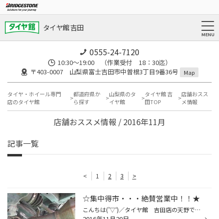
タイヤ館 吉田
0555-24-7120
10:30～19:00 （作業受付 18：30迄）
〒403-0007 山梨県富士吉田市中曽根3丁目9番36号
Map
タイヤ・ホイール専門
都道府県か
山梨県のタ
タイヤ館 吉
店舗おスス
店のタイヤ館
ら探す
イヤ館
田TOP
メ情報
店舗おススメ情報 / 2016年11月
記事一覧
<
1
2
3
>
☆集中得市・・・絶賛営業中！！★
こんちは(’▽‘)／タイヤ館 吉田店の天野です☆ 始まりました集中得市・・・多くのお客様にご来店いただいております★お待たせしてしまったお客様・・・大変申し訳ございません((+_+)) もう最近は予約でいっぱい・・・そんな中ご好評いただいているのが防錆コーティング！！本格的な冬前の施工がオス...
2016年11月20日