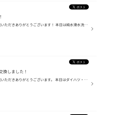
！
いつもタイヤ館吉田店のHPをご覧いただきありがとうございます！ 本日は純水滑水洗車のご紹介です！ 純水滑水洗車ってなんぞや？ほんまに効くんかいな？とお思いの方もいらっしゃるでしょうから... 今回はお恥ずかしながら、スタッフの間でほとんど車を洗わないということで有名な（？）スタッフ渡...
交換しました！
いつもタイヤ館吉田店のHPをご覧いただきありがとうございます。 本日はダイハツ・キャストのオイル交換を実施しました。 今回お選びいただいたオイルは「デュアルサポート0-WIDE」です。 走行距離が伸びたお車にもオススメのオイルです！ なんとオイルの「漏れ」や「ニジミ」も抑制・予防してくれ...