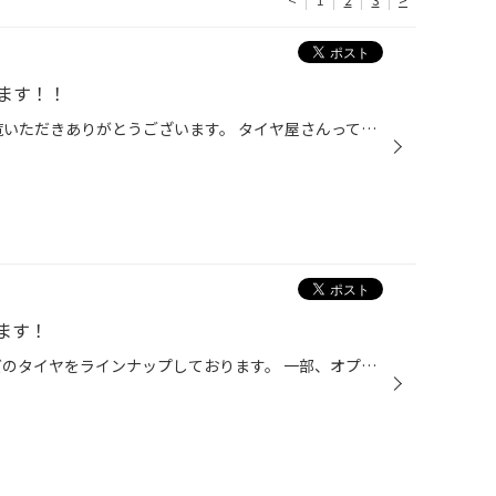
ます！！
いつもタイヤ館吉田店のHPをご覧いただきありがとうございます。 タイヤ屋さんって女性の方などは入りにくいイメージを 持たれているかもしれないので、本日は店内をご紹介します！ こちらは商談コーナーです タイヤやホイールの商談などするスペースです。 「車やタイヤのことなんて何もわからない...
ます！
au 当店では、アウディ対応サイズのタイヤをラインナップしております。 一部、オプションサイズ等在庫がない場合もございますので、まずはお問い合わせください。 皆さんこんな経験は御座いませんか？ ・急なパンクで交換が必要… ・ディーラーの点検で交換が必要と言われたけど高いなあ… ・自動車...