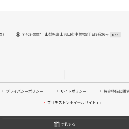
〒403-0007 山梨県富士吉田市中曽根3丁目9番36号
0迄）
Map
プライバシーポリシー
サイトポリシー
特定整備に関
他ピット作業の予約
ブリヂストンホイールサイト
希望のクローク契約会員の方はこちらを選択ください
の方はご利用いただけません
Copyright © 2024 Bridgestone Retail Co.,Ltd. All rights Reserved.
予約する