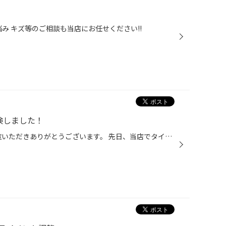
悩み キズ等のご相談も当店にお任せください!!
検しました！
いつもタイヤ館吉田店のHPをご覧いただきありがとうございます。 先日、当店でタイヤご購入いただいたお客様が 100ｋｍ点検でご来店いただいたのでご紹介します。 100ｋｍ点検とは・・・ 新品タイヤ装着直後は、タイヤの空気圧が低下する場合があります。 タイヤ館でタイヤをご購入されたお客様へ、...