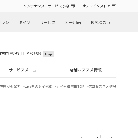
メンテナンス・サービス予約
オンラインストア
チラシ
タイヤ
サービス
カー用品
お客様の声
吉田市中曽根3丁目9番36号
Map
サービスメニュー
店舗おススメ情報
府県から探す
山梨県のタイヤ館
タイヤ館 吉田TOP
店舗おススメ情報
<
1
2
3
>