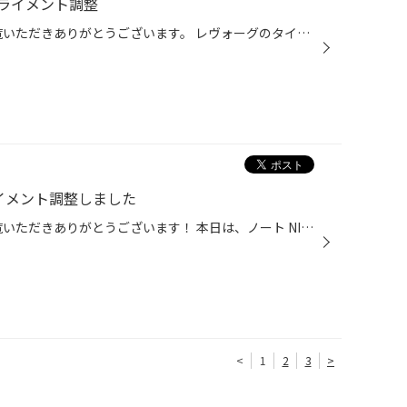
ライメント調整
いつもタイヤ館吉田店のHPをご覧いただきありがとうございます。 レヴォーグのタイヤ交換＆アライメント調整をしました 1本パンクで来店されたのですが、他のタイヤも溝が少ないとのことで、 これを機に4本全て交換することとなりました。 1本1本丁寧に組み替えていきます。 組み換え完了！ 今回お...
イメント調整しました
いつもタイヤ館吉田店のHPをご覧いただきありがとうございます！ 本日は、ノート NISMO Sのアライメント調整を実施しました。 県外からのお客様で、高速走行中のハンドリングに不安を感じたためご来店いただきました。 ノートNISMO Sの場合、調整可能箇所はフロントのトー2か所です。 アライメント...
<
1
2
3
>