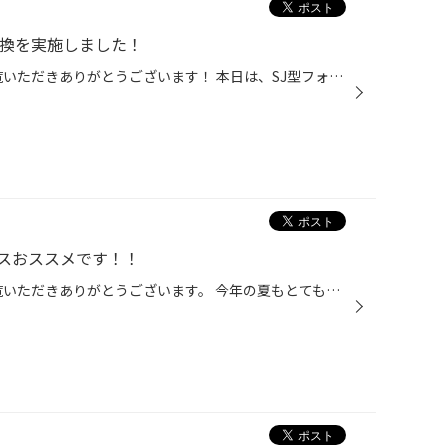
交換を実施しました！
いつもタイヤ館吉田店のHPをご覧いただきありがとうございます！ 本日は、SJ型フォレスターのタイヤ交換を実施しました(^o^) 年数経過により、ひび割れと溝減りが目立ってきたため交換となりました。 特にこの暑い時期、熱で劣化が進みやすい時期となっておりますので注意が必要です・・・ タイヤが...
スおススメです！！
いつもタイヤ館吉田店のHPをご覧いただきありがとうございます。 今年の夏もとても暑いですね・・・そこでエアコンのメンテナンスはいかがでしょうか。 当店ではエアコンフィルター交換・エバポレーター洗浄・ガス添加剤注入など 各種エアコンメンテナンスの施工を行っております！！ 本日ご来店の...