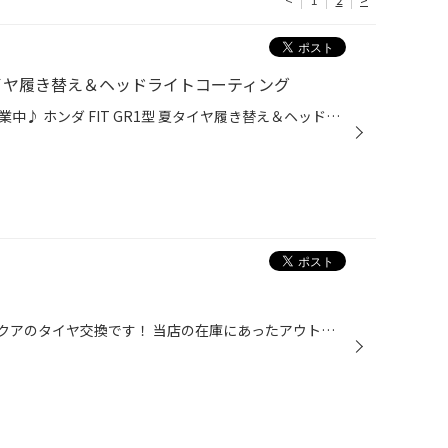
タイヤ履き替え＆ヘッドライトコーティング
本日もタイヤ館吉田店は元気に営業中♪ ホンダ FIT GR1型 夏タイヤ履き替え＆ヘッドライトコーティング作業の紹介です。 今回は夏タイヤへの履き替えとメンテナンスがセットになったメンテナンスパックを利用しての交換です。 専用の研磨剤とポリッシャーで磨いていきます。 作業はタイヤ交換とあわ...
本日ご紹介する作業はTOYOTAアクアのタイヤ交換です！ 当店の在庫にあったアウトレット品を取り付けです！ この時期のタイヤ交換は早くてスムーズです！ アウトレット商品はまだまだ在庫がございます！ ぜひお立ち寄りください！ 本日もたくさんのご来店ありがとうございました！