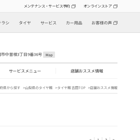
メンテナンス・サービス予約
オンラインストア
チラシ
タイヤ
サービス
カー用品
お客様の声
吉田市中曽根3丁目9番36号
Map
サービスメニュー
店舗おススメ情報
府県から探す
山梨県のタイヤ館
タイヤ館 吉田TOP
店舗おススメ情報
<
1
2
>