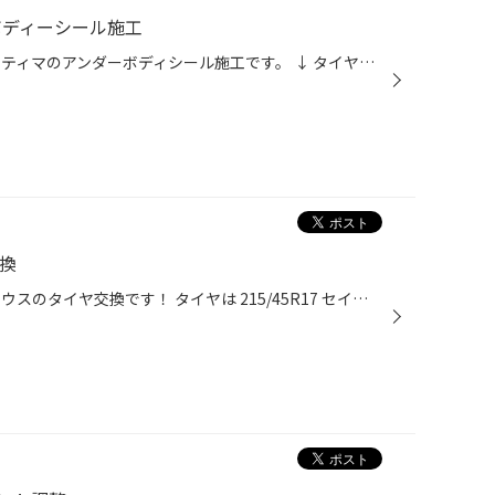
ボディーシール施工
本日ご紹介する作業はトヨタ エスティマのアンダーボディシール施工です。 ↓ タイヤハウス内も防錆するので、タイヤを外して施工していきます。 ↓ この防錆剤はマフラーには対応していないので、しっかり保護しておきます。 ↓保護が終わったら防錆施工スタート！厚塗りにならないよう、慎重に塗布し...
交換
本日ご紹介する作業はトヨタ プリウスのタイヤ交換です！ タイヤは 215/45R17 セイバーリングを装着します。 ↓ タイヤ交換が終わったらアライメント調整作業です。 ↓ お客様ご自身がヘッドライトの曇りを気にされていたので追加でヘッドライトクリーングを行いました。 気温がだいぶ暖かくなり、夏...