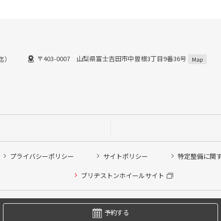
〒403-0007 山梨県富士吉田市中曽根3丁目9番36号
0迄）
Map
プライバシーポリシー
サイトポリシー
特定整備に関
他ピット作業の予約
ブリヂストンホイールサイト
希望のクローク契約会員の方はこちらを選択ください
の方はご利用いただけません
Copyright © 2024 Bridgestone Retail Co.,Ltd. All rights Reserved.
予約する