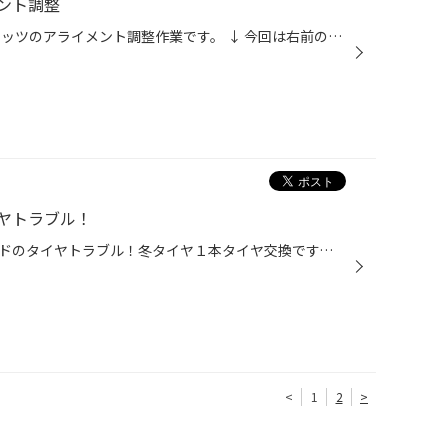
ント調整
本日ご紹介する作業はトヨタ ヴィッツのアライメント調整作業です。 ↓ 今回は右前の足回りパーツを交換したという事でのアライメント調整です。 ↓ こちらが測定データ。このデータからわかるのは右前のタイヤが進行方向に対して右に傾いている事です。 ↓ こちらがアライメントの軸を調整するポイン...
ヤトラブル！
本日ご紹介する作業はアルファードのタイヤトラブル！冬タイヤ１本タイヤ交換です。 ↓ パンクしたタイヤには釘が刺さっており、ペシャンコの状態で走ってしまったのか修復不可能な状態でした。 ↓ 新しく225/60R18 VRX2を装着しました！ ↓ 装着して作業終了です！ 当店は豊富な在庫で幅広いタイヤ交...
<
1
2
>