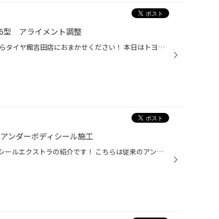
06型 アライメント調整
富士吉田市でアライメント調整ならタイヤ館吉田店におまかせください！ 本日はトヨタ ハイエース KDH206型の作業を行いましたので紹介致します。 まずはタイヤの空気圧調整を行ったあとセンサーを取り付けていきます。 200系ハイエースはフロント6か所の調整があります。 作業は1時間ほどで終了♪ 今...
トアンダーボディシール施工
ウルトジャパン・アンダーボディシールエクストラの紹介です！ こちらは従来のアンダーコートとは異なる厚膜の防錆材で、飛び石などからも守ってくれます。 硬化しても足回りの動きに対応するコーティング剤ということで、マフラーを除く全体に施工可能です！ （マフラーには専用のコーティング剤を...