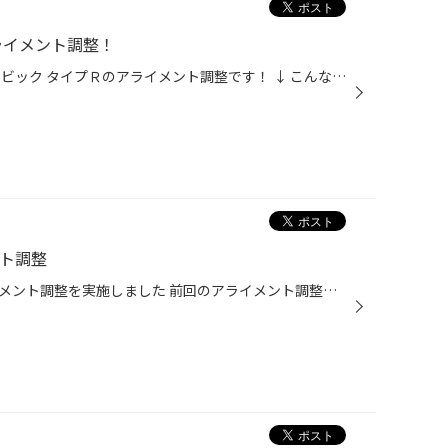
ライメント調整！
本日ご紹介するのはＨｏｎｄａ シビック タイプＲのアライメント調整です！ ↓ こんなに良い状態のＦＤ２シビックはなかなか見れませんね！歩行者も写真を撮っておりました。 ↓ 下回りもとても綺麗です。アライメントの調整カ所は4カ所あり、フロントのトウとリアのトウです。 だんだんと夏タイヤへ...
ント調整
タイヤ交換のタイミングでアライメント調整を実施しました 前回のアライメント調整から4年が経過していたため、タイヤお買い上げ時にアライメント測定を行いました。 4年間の間で路面のギャップや経年によるサスペンションパーツのなじみでズレが発生していました。 今回改めて調整したので、また万...