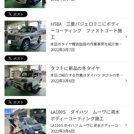
H58A 三菱パジェロミニにボディ
ーコーティング ファストコート施
工
本日のタイヤ館吉田店の作業事例を紹介致します！ 今回は車検と一緒にボディーコーティングも施工させていただきました。 タイヤ館吉田店おすすめのファストコートというガラス系のコーティングになります。 ちなみに施工前の写真はこちら！ 降雪と花粉も飛来していますので写真でわかるくらい汚れ...
2022年3月7日
タフトに新品の冬タイヤ
本日ご紹介する作業はダイハツ タフトの冬タイヤセットのご紹介です。 ↓ 納車されてそのままご来店して下さいました！ ↓ タイヤ交換担当は西田店長です！タイヤは【165/65R15VRX2】ホイールは【ｻｰｷｭﾗｰC10S 15X4.5 4 100 +45】を装着です。 ↓ 完成です！ボディが明るい白色なので引き締まって見えま...
2022年3月6日
LA100S ダイハツ ムーヴに渇水
ボディーコーティング施工
LA100S ダイハツ ムーヴに渇水ボディーコーティング施工させていただきました！ タイヤ館ではボディーコーティングや板金なども承っております。 施工したのはファストコートといってガラス系のコーティングになります。 さらにファストコートの上から滑水コートのＷ施工で水と汚れから車を守ります。
2022年3月6日