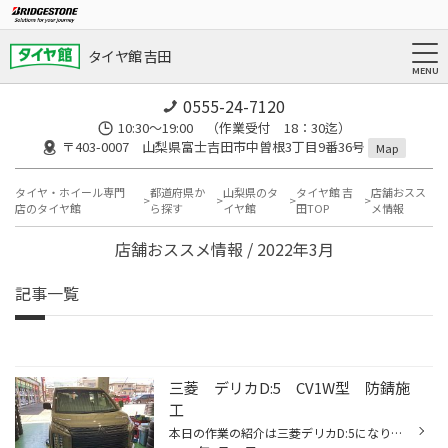
タイヤ館 吉田
0555-24-7120
10:30～19:00 （作業受付 18：30迄）
〒403-0007 山梨県富士吉田市中曽根3丁目9番36号
Map
タイヤ・ホイール専門
都道府県か
山梨県のタ
タイヤ館 吉
店舗おスス
店のタイヤ館
ら探す
イヤ館
田TOP
メ情報
店舗おススメ情報 / 2022年3月
記事一覧
三菱 デリカD:5 CV1W型 防錆施
工
本日の作業の紹介は三菱デリカD:5になります！ 今回はタイヤ館吉田おすすめ作業の一つである防錆コーティングを施工致しました。 普段あまり目にする機会のない車の下回りですが 比較的新しい車でもマフラーやサスペンションの付け根の部分など錆が発生しております。 富士吉田地域は土地柄、降雪前...