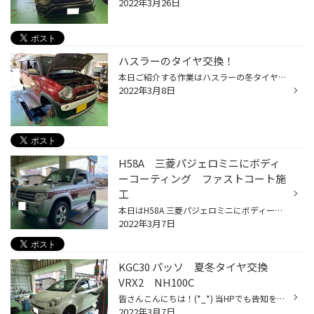
2022年3月26日
ハスラーのタイヤ交換！
本日ご紹介する作業はハスラーの冬タイヤ交換です！ ↓ 赤と白のツートンカラーでした！オシャレですね！ ↓ タイヤは【165/65R14 VRX３】を装着です。 ↓ ホイールバランスにかけて組み付け作業完了です。 タイヤ値上がりの事もあり、来店のお客様も増えております！ 月末にかけて混雑する事が予想さ...
2022年3月8日
H58A 三菱パジェロミニにボディ
ーコーティング ファストコート施
工
本日はH58A 三菱パジェロミニにボディーコーティング ファストコート施工致しました！ タイヤ館吉田店ではボディーコーティングや板金も承っております。 作業の詳しい内容はこちら！
2022年3月7日
KGC30 パッソ 夏冬タイヤ交換
VRX2 NH100C
皆さんこんにちは！(*_*) 当HPでも告知をさせていただいておりますが、4月1日からタイヤの値上げ予定です(*_*) 国内市販用タイヤの値上げについて | ニュースリリース | 株式会社ブリヂストン (bridgestone.co.jp) 本日は値上げ前にタイヤを買い替えていただいたパッソにお乗りのお客様がご来店いた...
2022年3月7日