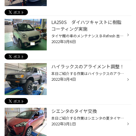
LA250S ダイハツキャストに樹脂
コーティング実施
タイヤ館の車のメンテナンス B-Refresh 吉田店おすすめの樹脂コーティングを LA250S ダイハツ キャストに施工致しました。 B-リフレッシュの詳しい内容はこちら！ 今回施工したのはフロントワイパーとボンネットの間の部分とフロントとリアガラスの間のピラーの部分です。 年数が経過した車だと樹脂...
2022年3月6日
ハイラックスのアライメント調整！
本日ご紹介する作業はハイラックスのアライメント調整です！ ↓ リフトアップされたカッコいいハイラックスです！ ↓ 調整担当は刑部スタッフです！ここ最近ランクルとハイラックスのアライメント調整が多く、かなり手慣れた手つきで調整しています。 ランクルやハイラックスのアライメント調整は難易...
2022年3月4日
シエンタのタイヤ交換
本日ご紹介する作業はシエンタの夏タイヤ交換とアライメント調整です！ ↓ タイヤ値上がり前にタイヤの交換をしようという事で、夏タイヤを積んできてくれました！ ↓ アライメント調整と並行して夏タイヤ組替作業も行います。交換担当は西田店長と刑部スタッフです。 ↓ タイヤは【185/60R15 セイバー...
2022年3月1日