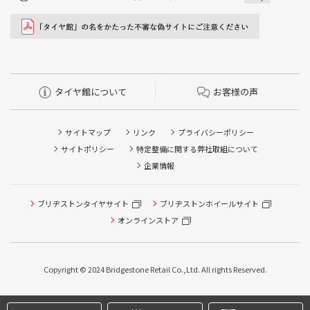
タイヤ館について
お客様の声
サイトマップ
リンク
プライバシーポリシー
サイトポリシー
特定整備に関する弊社取組について
企業情報
タイヤ点検・安全点検/タイヤ履き替え/オイル交換/その他
ブリヂストンタイヤサイト
ブリヂストンホイールサイト
ピット作業の予約
オンラインストア
クローク契約会員専用タイヤ履き替え※タイヤ履き替えを
希望のクローク契約会員の方はこちらを選択ください
Copyright © 2024 Bridgestone Retail Co.,Ltd. All rights Reserved.
本日のタイヤ履き替え順番待ち予約 ※クローク契約会員の
方はご利用いただけません