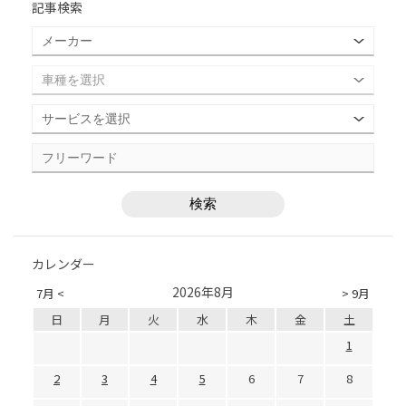
記事検索
カレンダー
2026年8月
7月 <
> 9月
日
月
火
水
木
金
土
1
2
3
4
5
6
7
8