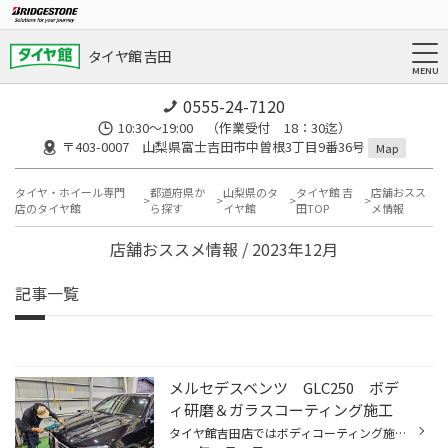
タイヤ館 吉田
0555-24-7120
10:30～19:00 （作業受付 18：30迄）
〒403-0007 山梨県富士吉田市中曽根3丁目9番36号
Map
タイヤ・ホイール専門
都道府県か
山梨県のタ
タイヤ館 吉
店舗おスス
店のタイヤ館
ら探す
イヤ館
田TOP
メ情報
店舗おススメ情報 / 2023年12月
記事一覧
メルセデスベンツ GLC250 ボデ
ィ研磨＆ガラスコーティング施工
タイヤ館吉田店ではボディコーティング施工実施中！ 本日はメルセデスベンツ GLC250に研磨＆ガラスコーティングを施工しました。 比較的新しい車ですが洗車をしていなかったのと他店施工のボディコーティングにムラがあったので 整えていきます。 作業は3時間ほどで終了♪ 見事にツヤが復活しました...