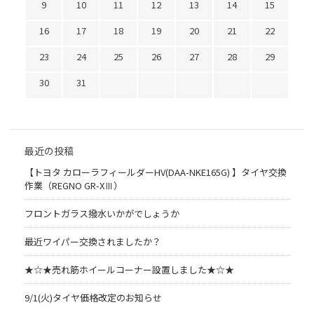
9
10
11
12
13
14
15
16
17
18
19
20
21
22
23
24
25
26
27
28
29
30
31
最近の投稿
【トヨタ カローラフィールダーHV(DAA-NKE165G) 】タイヤ交換
作業（REGNO GR-XⅢ）
フロントガラス撥水いかがでしょうか
最近ワイパー交換されましたか？
★☆★売れ筋ホイールコーナー設置しました★☆★
9/1(火)タイヤ価格改定のお知らせ