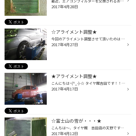
最近、エアコンフィルターを交換されるお客様増えております！！交換目安は１年に１回です。 こんな状態になっていませんか～？？？車内では、新鮮な空気を吸いたいですよね！？ 汚れたままですと、汚いフィルターを通った空気を吸ってる可能性が高いので、衛生上もよろしくありませんよ・・・ 交換...
2017年4月28日
☆アライメント調整★
今回のアライメント調整させて頂いたのは アルファードです。 純正タイヤサイズに戻しての測定なので数値もピッタシに♪
2017年4月27日
★アライメント調整★
こんにちは~(^_-)-☆ タイヤ館吉田です！！！！ 本日もアライメント作業の風景です(^O^)／ 軸調整がしっかり調整できればタイヤの減り方もよくなるし、本来のタイヤの性能も100％発揮します(^_-)-☆ タイヤ交換とご一緒に調整をオススメします(^_-)-☆
2017年4月17日
☆富士山の雪が・・・★
こんちは～、タイヤ館 吉田店の天野です☆ 昨日はとても寒かったですね～。富士山の雪が増えているので、どうやら降雪したみたい～(ToT) ところで今の時期、人によってはツライ・・・花粉が舞う真っ只中！！ということでエアコンフィルターを交換されるお客様増えております＼(゜ロ＼)(／ロ゜)／車...
2017年4月12日