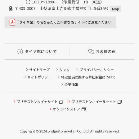
10:30～19:00 （作業受付 18：30迄）
〒403-0007 山梨県富士吉田市中曽根3丁目9番36号
Map
タイヤ館について
お客様の声
サイトマップ
リンク
プライバシーポリシー
サイトポリシー
特定整備に関する弊社取組について
企業情報
ブリヂストンタイヤサイト
タイヤ点検・安全点検/タイヤ履き替え/オイル交換/その他
ブリヂストンホイールサイト
ピット作業の予約
オンラインストア
クローク契約会員専用タイヤ履き替え※タイヤ履き替えを
希望のクローク契約会員の方はこちらを選択ください
Copyright © 2024 Bridgestone Retail Co.,Ltd. All rights Reserved.
本日のタイヤ履き替え順番待ち予約 ※クローク契約会員の
方はご利用いただけません