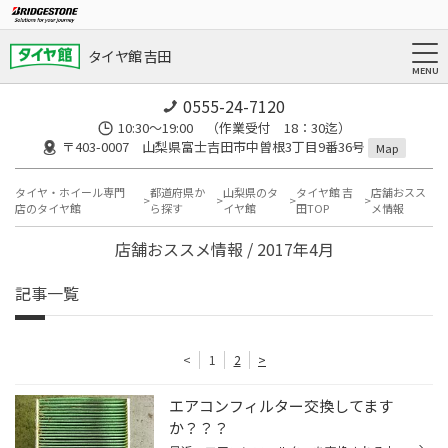
タイヤ館 吉田
0555-24-7120
10:30～19:00 （作業受付 18：30迄）
〒403-0007 山梨県富士吉田市中曽根3丁目9番36号
Map
タイヤ・ホイール専門
都道府県か
山梨県のタ
タイヤ館 吉
店舗おスス
店のタイヤ館
ら探す
イヤ館
田TOP
メ情報
店舗おススメ情報 / 2017年4月
記事一覧
<
1
2
>
エアコンフィルター交換してます
か？？？