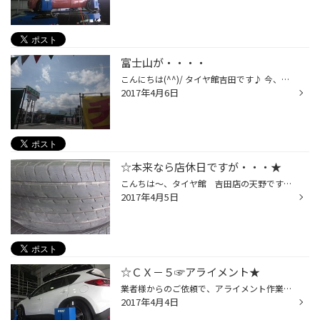
富士山が・・・・
こんにちは(^^)/ タイヤ館吉田です♪ 今、店内からの撮影です！！ 快晴なのに富士山がいないｗｗｗ 天気予報見たら午後から雨予報でした(T_T) この時期は一週間に一度くらいのペースで 低気圧？がくるので毎週同じ曜日くらいに 天気が崩れてしまうみたいです(>_<) と、天気予報のお兄さんが言ってい...
2017年4月6日
☆本来なら店休日ですが・・・★
こんちは～、タイヤ館 吉田店の天野です～☆ いつもでしたら店休日・・・ですが、今日は営業しておりますよ～！！履き替えのお客様もちらほら＼(◎o◎)／雪が降る心配も、今のところは無さそうですね～★ それと今から履くであろう夏タイヤ、溝の残り・劣化は大丈夫でしょうか！？例え溝が残っていたと...
2017年4月5日
☆ＣＸ－５☞アライメント★
業者様からのご依頼で、アライメント作業を行いました☆車高を下げられていましたので、タイヤの取付角度はズレておりました～。なので可能な範囲で基準値内に調整★ 車高を上げ・下げしたり、足回りを変えたりした場合は、アライメント調整が必須となりますので、ぜひ当店にご相談くださいね～(^_-)-☆
2017年4月4日