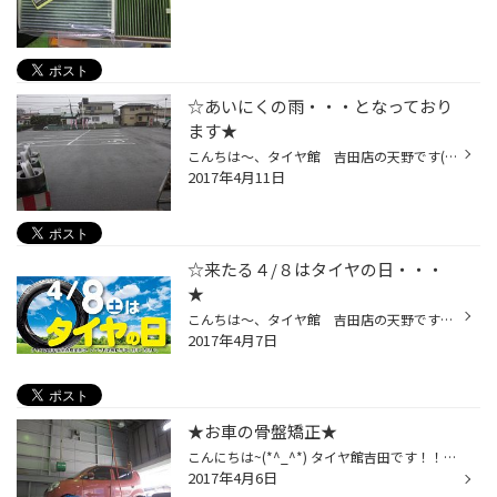
☆あいにくの雨・・・となっており
ます★
こんちは～、タイヤ館 吉田店の天野です(^O^)／ 当店では履き替え作業がピークを迎えております！！もし作業の場合はご予約して頂いた方が、スムーズ(*^_^*)まずは予約状況などお問い合わせくださいね☆ 特にこういった路面が濡れている状況で、タイヤの溝が少ないとスリップの危険が高まります(ToT...
2017年4月11日
☆来たる４/８はタイヤの日・・・
★
こんちは～、タイヤ館 吉田店の天野です～★ この先長らく雨予報・・・天気が悪いと気分も滅入っちゃいますね～(ToT) それと明日は何の日だか知ってます～！？実はタイヤの日となっております☆ &darr;概要&darr; より多くのドライバーにタイヤへの関心を高め、交通安全対策の推進活動を行ないます☆ ...
2017年4月7日
★お車の骨盤矯正★
こんにちは~(*^_^*) タイヤ館吉田です！！！ 今日、紹介するのはお車の骨盤矯正！アライメントです！ 日産モコで今日はアライメントです(*^_^*) タイヤの持ちが良くなったり、タイヤの本来の性能を100％発揮してくれます(^_-)-☆ タイヤ交換の際には是非ともアライメントを~~~(^_-)-☆
2017年4月6日