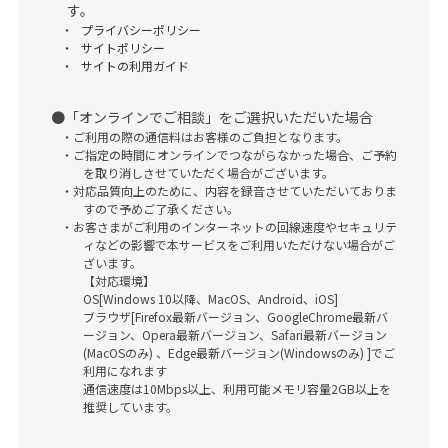
す。
プライバシーポリシー
サイトポリシー
サイトの利用ガイド
「オンラインでご相談」をご選択いただいた場合
ご利用の際の通信料はお客様のご負担となります。
ご指定の時間にオンラインでつながらなかった場合、ご予約
を取り消しさせていただく場合がございます。
対応品質向上のために、内容を録音させていただいておりま
すので予めご了承ください。
お客さまがご利用のインターネットの回線速度やセキュリテ
ィなどの影響で本サービスをご利用いただけない場合がご
ざいます。
【対応環境】
OS[Windows 10以降、MacOS、Android、iOS]
ブラウザ[Firefox最新バージョン、GoogleChrome最新バ
ージョン、Opera最新バージョン、Safari最新バージョン
(MacOSのみ) 、Edge最新バージョン(Windowsのみ) ]でご
利用になれます
通信速度は10Mbps以上、利用可能メモリ容量2GB以上を
推奨しています。