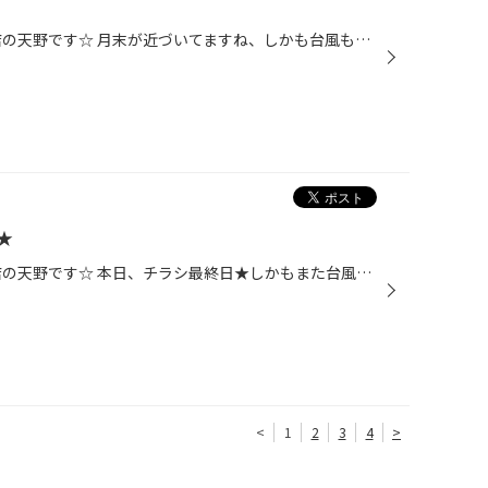
こんちは(‘▽‘)／タイヤ館 吉田店の天野です☆ 月末が近づいてますね、しかも台風も近づいています＼(◎o◎)／ もうお車の準備は万端ですか！？ちなみに台風は待ってくれませんからね！！ 今のところまだ風、雨ともに穏やかムード・・・まだ間に合います☆ またこういった日はパンクも増えてきますね★風...
★
こんちは(‘▽‘)／タイヤ館 吉田店の天野です☆ 本日、チラシ最終日★しかもまた台風がやってきそうです・・・。今日も台風に備えてお店の飛散養生だぁわ・・・(ToT) 暴風雨の前にメンテナンス済ませてありますか！？特に路面が濡れているときにタイヤの溝が少ないとブレーキをかけてから止まるまでの...
<
1
2
3
4
>