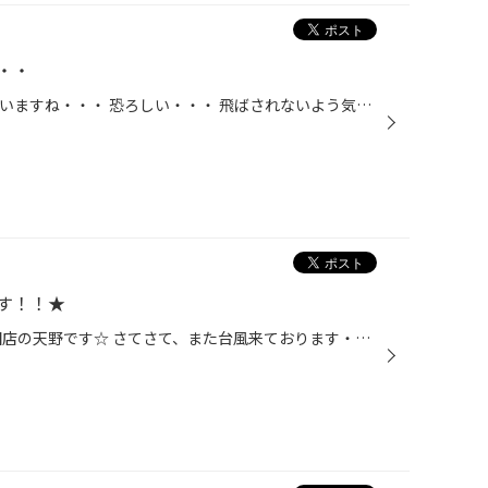
・・
こんにちは(^○^) 台風が近づいていますね・・・ 恐ろしい・・・ 飛ばされないよう気を付けてくださいね！ 今日は女子トイレの紹介です！ 吉田店の女子トイレにはご意見ノートを置いています♪ お客様の貴重なご意見を基に日々改善させていただいております！ 嬉しいお言葉もご意見もありがとうござい...
す！！★
こんちは～(‘▽‘)／タイヤ館 吉田店の天野です☆ さてさて、また台風来ております・・・。＼(゜ロ＼)(／ロ゜)／ 今回のはなかなかの勢力らしいですよ！！最近は台風による飛散養生などで小忙しい今日この頃・・・。 昨日から始まりました、誕生祭 絶賛開催中でございます★ご来店いただきましたお客...