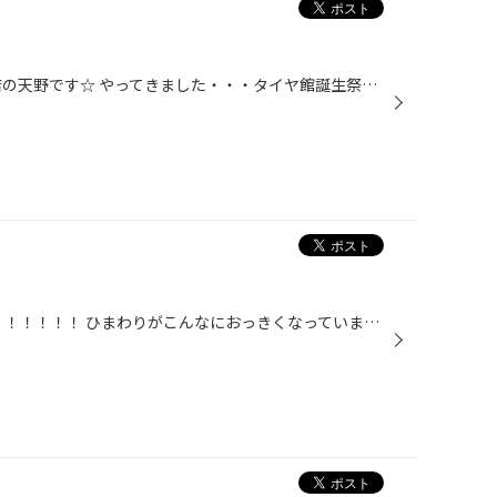
こんちは～(‘▽‘)／タイヤ館吉田店の天野です☆ やってきました・・・タイヤ館誕生祭 第３弾の開催でありま～す＼(゜ロ＼)(／ロ゜)／ またかよ・・・。って思ったお客様。・・・懲りずにぜひお付き合いくださいませ！！（笑） ９月４日（日）まで開催していますよ～★ 当店ではノーマルタイヤだけでな...
こんにちは(^^)/ 朝からびっくり！！！！！！ ひまわりがこんなにおっきくなっていました！！！！ ちなみに私の膝上くらいです。。 そろそろ測れるものがなくなってきましたｗｗｗ もうちょっと早く植えてれば・・・・ 今シーズン間に合ったのに・・・・・ 遅かったですね(T_T) ということで夏も終...