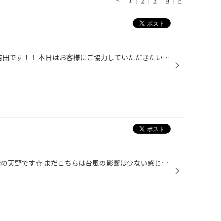
こんにちは~(^_-)-☆ タイヤ館 吉田です！！ 本日はお客様にご協力していただきたいと思います(*^_^*) 来店の際にアンケートにお答えして頂きたいです(^O^)／ お客様の来店動機やスタッドレスタイヤについてのアンケートです(^_^)/ お答え頂いた、お客様にはＢＯＸティッシュやロぺのうちわなどプレ...
こんちは(‘▽‘)／タイヤ館 吉田店の天野です☆ まだこちらは台風の影響は少ない感じ・・・だからといって気は抜けません！！ お車の準備など万端ですか！？ちなみに自分の車はバッチリです★（笑） もう季節の変わり目ということでお車のメンテナンスを行った方が良い時期でもあります★ 季節の変わり...