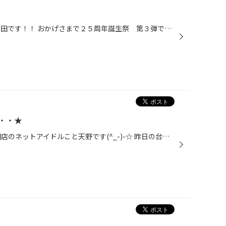
こんにちは~(*^_^*) タイヤ館 吉田です！！ おかげさまで２５周年誕生祭 第３弾です(*^_^*) 本日は冬情報(^_-)-☆ 少し早くない？という方もおられますが当店では早期予約もできます！！ 毎年、混雑して作業時間も長く待つ恐れが…(ToT)/~~~ 実は作業予約もできます！！予約を取ってもらうとスムー...
・・★
こんちは～(‘▽‘)／タイヤ館 吉田店のネットアイドルこと天野です(^_-)-☆ 昨日の台風、吉田店はたいした被害がなく良かったです★みなさんは大丈夫でしたか！？万が一の備えは怠らないようにしていきたいものですね！！ 実は当店の小林スタッフが夜な夜な筋トレに励んでいるそうです・・・。しかもし...