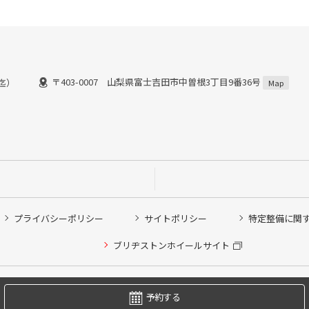
〒403-0007 山梨県富士吉田市中曽根3丁目9番36号
0迄）
Map
プライバシーポリシー
サイトポリシー
特定整備に関
他ピット作業の予約
ブリヂストンホイールサイト
希望のクローク契約会員の方はこちらを選択ください
の方はご利用いただけません
Copyright © 2024 Bridgestone Retail Co.,Ltd. All rights Reserved.
予約する