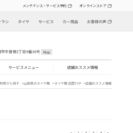
メンテナンス・サービス予約
オンラインストア
チラシ
タイヤ
サービス
カー用品
お客様の声
吉田市中曽根3丁目9番36号
Map
サービスメニュー
店舗おススメ情報
府県から探す
山梨県のタイヤ館
タイヤ館 吉田TOP
店舗おススメ情報
<
1
2
3
4
>