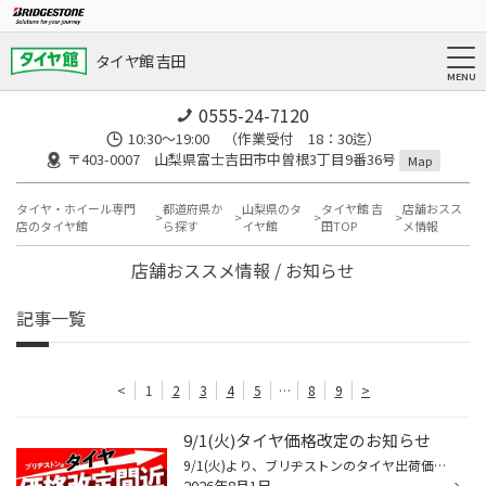
タイヤ館 吉田
0555-24-7120
10:30～19:00 （作業受付 18：30迄）
〒403-0007 山梨県富士吉田市中曽根3丁目9番36号
Map
タイヤ・ホイール専門
都道府県か
山梨県のタ
タイヤ館 吉
店舗おスス
店のタイヤ館
ら探す
イヤ館
田TOP
メ情報
店舗おススメ情報 / お知らせ
記事一覧
<
1
2
3
4
5
…
8
9
>
9/1(火)タイヤ価格改定のお知らせ
9/1(火)より、ブリヂストンのタイヤ出荷価格の改定に伴い、17インチ以下の 国内市販用タイヤ(夏/冬)の価格改定を実施させていただきます。 ※価格改定前の価格での対応については、8/31(月)までの作業実施が対象となっております。 ※商品によって改定率等が異なります。価格改定についてはこちらをご...
2026年8月1日