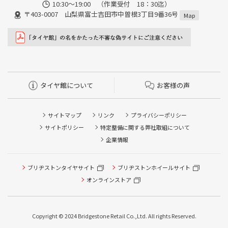
10:30～19:00 （作業受付 18：30迄）
〒403-0007 山梨県富士吉田市中曽根3丁目9番36号
Map
タイヤ館について
お客様の声
サイトマップ
リンク
プライバシーポリシー
サイトポリシー
特定整備に関する弊社取組について
企業情報
ブリヂストンタイヤサイト
ブリヂストンホイールサイト
タイヤ点検・安全点検/タイヤ履き替え/オイル交換/その他
ピット作業の予約
オンラインストア
クローク契約会員専用タイヤ履き替え※タイヤ履き替えを
希望のクローク契約会員の方はこちらを選択ください
Copyright © 2024 Bridgestone Retail Co.,Ltd. All rights Reserved.
本日のタイヤ履き替え順番待ち予約 ※クローク契約会員の
方はご利用いただけません