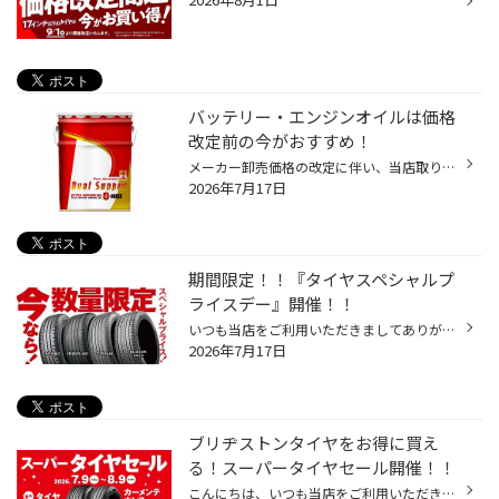
バッテリー・エンジンオイルは価格
改定前の今がおすすめ！
メーカー卸売価格の改定に伴い、当店取り扱いの一部のバッテリー・エンジンオイルの価格改定を 8/1より随時実施させていただきます。 現状の価格改定前の価格での対応については、各製品の値上がり前日までの作業実施が対象となっております。 夏休みでお出かけ予定の方やそろそろ交換時期を迎えて...
2026年7月17日
期間限定！！『タイヤスペシャルプ
ライスデー』開催！！
いつも当店をご利用いただきましてありがとうございます。 7/17(金)～7/26(日)まで、コクピット・タイヤ館におきまして、 期間限定！ サイズ限定！！ 数量限定！！！ お得にお買い求めいただける、「タイヤスペシャルプライスデー」がスタートします！ お得なタイヤのご紹介！！ NEWNO 155/65R14 タ...
2026年7月17日
ブリヂストンタイヤをお得に買え
る！スーパータイヤセール開催！！
こんにちは、いつも当店をご利用いただきましてありがとうございます。 コクピット・タイヤ館では、ブリヂストンタイヤをお得に買える！ スーパータイヤセールを7月9日(木)から8月9日(日)まで開催いたします！ ブリヂストンのタイヤを4本ご購入で最大20,000円引き！ タイヤをお得にご購入頂けるチャ...