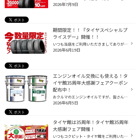
2026年7月9日
期間限定！！『タイヤスペシャルプ
ライスデー』開催！！
いつも当店をご利用いただきましてありがとうございます。 6/19(金)～6/28(日)まで、コクピット・タイヤ館におきまして、 期間限定！ サイズ限定！！ 数量限定！！！ お得にお買い求めいただける、「タイヤスペシャルプライスデー」がスタートします！ お得なタイヤのご紹介！！ ワゴンR、N-BOX、タ...
2026年6月19日
エンジンオイル交換にも使える！タ
イヤ館35周年大感謝フェアクーポン
配布中！
おクルマのエンジンオイルですが、皆さん定期的に交換していらっしゃいますか？ 現在、コクピット・タイヤ館では6/21(日)まで、タイヤ館35周年の大感謝キャンペーンを開催中です。 期間中にエンジンオイルなどのメンテナンス商品が10％OFFになるクーポンやウォッシャー液の 無料補充チケットなど、...
2026年6月5日
タイヤ館は35周年！タイヤ館35周年
大感謝フェア開催！
いつもコクピット・タイヤ館をご利用いただき、誠にありがとうございます！ 多くのお客様に支えられて、タイヤ館は35周年を迎えることが出来ました。 これからもお客様の安全・安心なカーライフを全力でサポートしてまいりますので、 引き続きタイヤ館をよろしくお願いいたします。 35周年を迎えた...