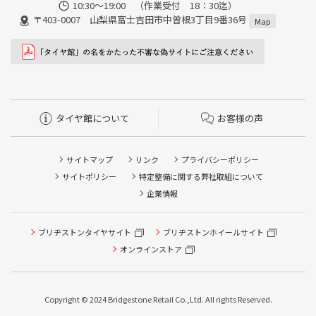
10:30～19:00 （作業受付 18：30迄）
〒403-0007 山梨県富士吉田市中曽根3丁目9番36号
Map
タイヤ館について
お客様の声
サイトマップ
リンク
プライバシーポリシー
サイトポリシー
特定整備に関する弊社取組について
企業情報
ブリヂストンタイヤサイト
ブリヂストンホイールサイト
タイヤ点検・安全点検/タイヤ履き替え/オイル交換/その他
ピット作業の予約
オンラインストア
クローク契約会員専用タイヤ履き替え※タイヤ履き替えを
希望のクローク契約会員の方はこちらを選択ください
Copyright © 2024 Bridgestone Retail Co.,Ltd. All rights Reserved.
本日のタイヤ履き替え順番待ち予約 ※クローク契約会員の
方はご利用いただけません