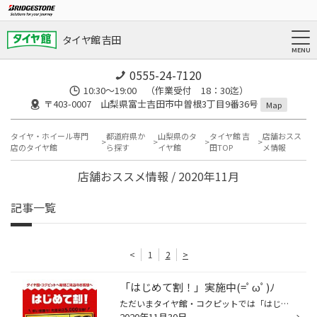
タイヤ館 吉田
0555-24-7120
10:30～19:00 （作業受付 18：30迄）
〒403-0007 山梨県富士吉田市中曽根3丁目9番36号
Map
タイヤ・ホイール専門
都道府県か
山梨県のタ
タイヤ館 吉
店舗おスス
店のタイヤ館
ら探す
イヤ館
田TOP
メ情報
店舗おススメ情報 / 2020年11月
記事一覧
<
1
2
>
「はじめて割！」実施中(=ﾟωﾟ)ﾉ
ただいまタイヤ館・コクピットでは「はじめて割！」を実施中です！ はじめてタイヤ館でタイヤ購入をご利用頂く方に、 はじめて割として5000円のクーポン券を先着5000名の方に(*'ω'*) これからタイヤ購入をお考えの方は是非ご利用下さい！ クーポン券はメールから獲得から。 クーポンご利用条件はタ...
2020年11月30日