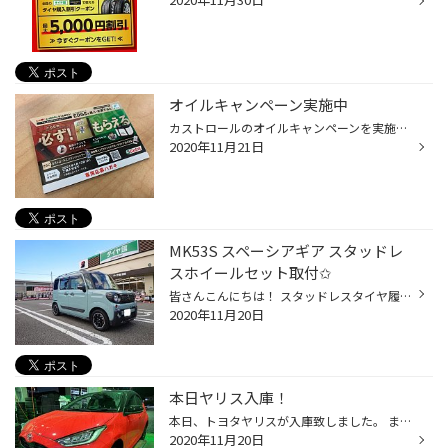
オイルキャンペーン実施中
カストロールのオイルキャンペーンを実施中です！ 2021年1月12日までの購入品が対象となりますので、 是非ご利用ください。
2020年11月21日
MK53S スペーシアギア スタッドレ
スホイールセット取付✩
皆さんこんにちは！ スタッドレスタイヤ履き替えの時期を迎え、毎日目の回る忙しさです:( ;´꒳`;) さて、本日は、スペーシアギアにスタッドレスタイヤのホイールセットを取り付けました(^^) オーナー様も普通のホイールでは物足りないとの事で、スペーシアギアに似合うタフな感じのホイールを一緒に...
2020年11月20日
本日ヤリス入庫！
本日、トヨタヤリスが入庫致しました。 まだ1000kmホドしか走っていないピカピカのヤリスです。 ↓ とにかくカラーが綺麗！ 新車と言うことで、新品の冬タイヤセットを装着！ ↓ホイールはバルミナのB10を装着しました。 雨の中のご来店ありがとうございます。 またのお越しをお待ちしております。
2020年11月20日