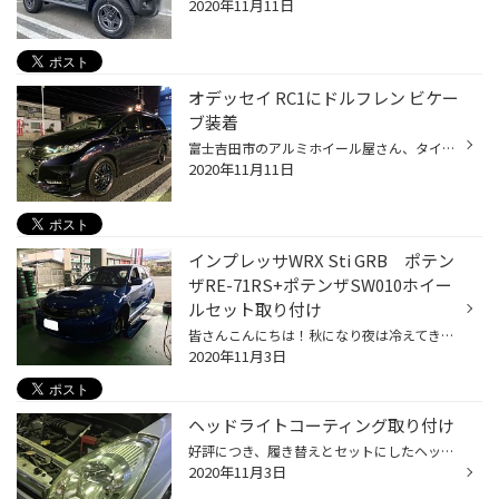
2020年11月11日
オデッセイ RC1にドルフレン ビケー
ブ装着
富士吉田市のアルミホイール屋さん、タイヤ館吉田店です。 気温も低くなりスタッドレスタイヤを装着されるお客様が多くなってきました。 そんな中ホンダ オデッセイハイブリッドにBLIZZAK VRX2とアルミホイールのドルフレン.ビケーブを装着しました！ 今回はこのトピー製アルミホイール ドルフレン....
2020年11月11日
インプレッサWRX Sti GRB ポテン
ザRE-71RS+ポテンザSW010ホイー
ルセット取り付け
皆さんこんにちは！秋になり夜は冷えてきましたね(*_*) さて、本日はインプレッサWRX stiに相応しいタイヤとホイールを取り付けました!(^^)! GRBのインプレッサです!(^^)! こちらに付けたタイヤは・・・ ポテンザRE-71RSです(/・ω・)/ これを履かせれば、308馬力の水平対向ターボ+4WDの走行性能を存...
2020年11月3日
ヘッドライトコーティング取り付け
好評につき、履き替えとセットにしたヘッドライトコーティングがお得です！ 当店で冬タイヤへの履き替えをされた際はぜひ施工してみてください！ 本日もたくさんのご来店ありがとうございました！
2020年11月3日