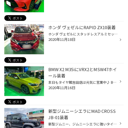
ホンダ ヴェゼルにRAPID ZX10装着
ホンダ ヴェゼルにスタッドレスアルミセット取り付け作業の紹介です！ ホンダらしい鮮やかなレッドですね！ そんなヴェゼルに合わせたアルミホイールは店長おすすめホイール マルカサービス製 RAPID ZX10になります。 ボディーカラーと合わせた赤いラインが印象的なホイールです。 今回はオーナー拘...
2020年11月18日
BMW X2 M35iにVRX2とMSW47ホイ
ール装着
本日もタイヤ館吉田店は元気に営業中♪ BMW X2 M35iにスタッドレスホイールセット取付作業の紹介です。 こちらのX2 M35iは300PSを発生する強力なエンジンを搭載しております。ブレーキキャリパーもとても大きいです！ 今回はそんなX2の為に BLIZZAK VRX2 225/45R19と アルミホイール MSW47 マットブ...
2020年11月16日
新型ジムニーシエラにMAD CROSS
JB-01装着
新型ジムニー、ジムニーシエラに強いタイヤ館吉田店です！ 納車になったジムニー達が続々タイヤ館に集結しています。 そんな中ジムニーシエラにMAD CROSS JB-01アルミホイールとスタッドレスタイヤのセットを装着しましたので紹介致します！ 今回装着しましたのはホットスタッフのMAD CROSS JB-01で...