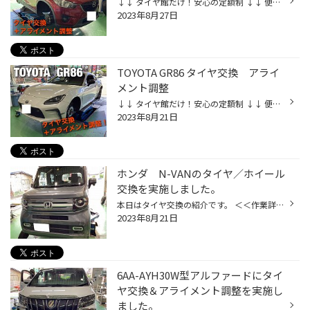
↓↓ タイヤ館だけ！安心の定額制 ↓↓ 便利なサブスク購入はこちらをクリック ↓↓ タイヤ館ネットショッピング ↓↓ お買い得商品はこちらをクリック ↓↓ Amazonで手軽に買える！ ↓↓ Amazon購入はこちらをクリック ＜＜作業詳細＞＞ 車種：MAZDA 車名:CX-5 作業内容：タイヤ交換とアライメント タイヤサイ...
2023年8月27日
TOYOTA GR86 タイヤ交換 アライ
メント調整
↓↓ タイヤ館だけ！安心の定額制 ↓↓ 便利なサブスク購入はこちらをクリック ↓↓ タイヤ館ネットショッピング ↓↓ お買い得商品はこちらをクリック ↓↓ Amazonで手軽に買える！ ↓↓ Amazon購入はこちらをクリック ＜＜作業詳細＞＞ 車種：トヨタ 車名:GR86 作業内容：タイヤ交換とアライメント タイヤサイ...
2023年8月21日
ホンダ N-VANのタイヤ／ホイール
交換を実施しました。
本日はタイヤ交換の紹介です。 ＜＜作業詳細＞＞ 車種：ホンダ･N-VAN 作業内容：タイヤ･ホイール交換 依頼理由：道路に空いた穴を通過し、段差の衝撃でタイヤとホイールが損傷した 使用頻度：通勤等日常的な使用+休日のお出かけ タイヤ、ホイールの損傷 タイヤサイドの裂けとホイールリム部の大きな...
2023年8月21日
6AA-AYH30W型アルファードにタイ
ヤ交換＆アライメント調整を実施し
ました。