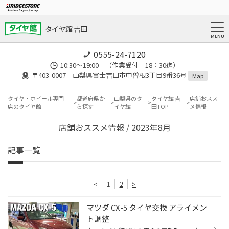
タイヤ館 吉田
0555-24-7120
10:30～19:00 （作業受付 18：30迄）
〒403-0007 山梨県富士吉田市中曽根3丁目9番36号
Map
タイヤ・ホイール専門
都道府県か
山梨県のタ
タイヤ館 吉
店舗おスス
店のタイヤ館
ら探す
イヤ館
田TOP
メ情報
店舗おススメ情報 / 2023年8月
記事一覧
<
1
2
>
マツダ CX-5 タイヤ交換 アライメン
ト調整