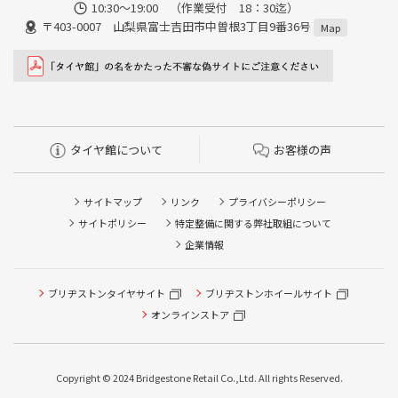
10:30～19:00 （作業受付 18：30迄）
〒403-0007 山梨県富士吉田市中曽根3丁目9番36号
Map
タイヤ館について
お客様の声
サイトマップ
リンク
プライバシーポリシー
サイトポリシー
特定整備に関する弊社取組について
企業情報
タイヤ点検・安全点検/タイヤ履き替え/オイル交換/その他
ブリヂストンタイヤサイト
ブリヂストンホイールサイト
ピット作業の予約
オンラインストア
クローク契約会員専用タイヤ履き替え※タイヤ履き替えを
希望のクローク契約会員の方はこちらを選択ください
Copyright © 2024 Bridgestone Retail Co.,Ltd. All rights Reserved.
本日のタイヤ履き替え順番待ち予約 ※クローク契約会員の
方はご利用いただけません