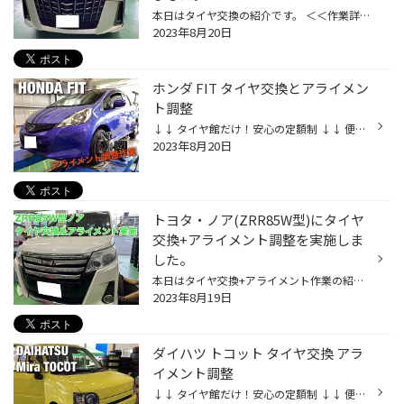
本日はタイヤ交換の紹介です。 ＜＜作業詳細＞＞ 車種：トヨタ・アルファード(6AA-AYH30W) 作業内容：タイヤ交換 依頼理由：摩耗によりタイヤの交換時期が来ていた 使用頻度：通勤・たまの遠出 交換前後のタイヤ比較 新品のタイヤと比較して溝が大きく減っており、かつショルダー部（端の部分）に偏...
2023年8月20日
ホンダ FIT タイヤ交換とアライメン
ト調整
↓↓ タイヤ館だけ！安心の定額制 ↓↓ 便利なサブスク購入はこちらをクリック ↓↓ タイヤ館ネットショッピング ↓↓ お買い得商品はこちらをクリック ↓↓ Amazonで手軽に買える！ ↓↓ Amazon購入はこちらをクリック ＜＜作業詳細＞＞ 車種：ホンダ 車名:フィット 作業内容：タイヤ交換とアライメント タイヤ...
2023年8月20日
トヨタ・ノア(ZRR85W型)にタイヤ
交換+アライメント調整を実施しま
した。
本日はタイヤ交換+アライメント作業の紹介です。 ＜＜作業詳細＞＞ 車種：トヨタ・ノア（ZRR85W型） 作業内容：タイヤ交換、アライメント 依頼理由：タイヤの使用限度(残溝)がきていた 使用頻度：日々の買い物、休日のお出かけ 交換前後のタイヤ比較 新品のタイヤと比較して溝が大きく減っており、...
2023年8月19日
ダイハツ トコット タイヤ交換 アラ
イメント調整
↓↓ タイヤ館だけ！安心の定額制 ↓↓ 便利なサブスク購入はこちらをクリック ↓↓ タイヤ館ネットショッピング ↓↓ お買い得商品はこちらをクリック ↓↓ Amazonで手軽に買える！ ↓↓ Amazon購入はこちらをクリック ＜＜作業詳細＞＞ 車種：ダイハツ 車名: ミラ トコット 作業内容：タイヤ交換とアライメン...