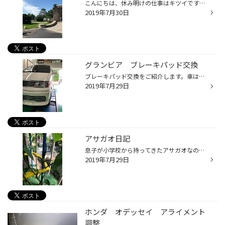
こんにちは、休み明けの仕事はキツイですね。 先週突然USJに行きたいと言われ、はるばる大阪まで車で行ってまいりました。 片道約５００キロ高速で６時間くらいかけて行ってきましたｗ はじめてUSJに来たのですが、絶叫系がダメな人は乗り物乗れないと思います。 自分も絶叫系は大の苦手で一つ乗っ...
2019年7月30日
グランビア ブレーキパッド交換
ブレーキパッド交換をご紹介します。車はトヨタ「グランビア」です。年間２万５０００キロぐらい走行するのでブレーキパッドの減りも早いです。2年半くらいでブレーキパッドが減ってしまいます。 ブレーキローターも減っていたので次回ローターも一緒に交換する予定です。色々な整備のご相談承って...
2019年7月29日
アサガオ日記
息子が小学校から持ってきたアサガオなのですが、夏休みに入ったとたん水やりをしなくなってしまったので、自分が毎朝水をあげています。そして花がしおれてきたら回収します。夏休みが開けたら授業でつかうみたいなので回収した花は冷凍庫に保存しています。 もうすぐ種もできそうです。
2019年7月29日
ホンダ オデッセイ アライメント
調整