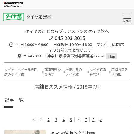
タイヤ館 瀬谷
タイヤのことならブリヂストンのタイヤ館へ
045-303-3015
平日 10:00 ～19:00 日曜祭日 10:00～18:00 受け付けは閉店
３０分前までとなります
〒246-0031 神奈川県横浜市瀬谷区瀬谷1-23-1
Map
タイヤ・ホイール専門
都道府県か
神奈川県の
タイヤ館 瀬
店舗おスス
店のタイヤ館
ら探す
タイヤ館
谷TOP
メ情報
店舗おススメ情報 / 2019年7月
記事一覧
<
1
2
3
4
5
…
7
8
>
タイヤ館瀬谷今昔物語