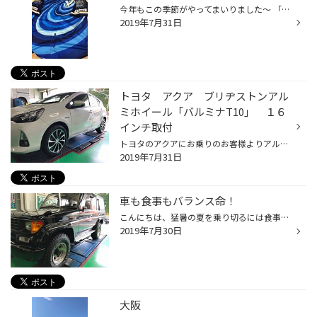
今年もこの季節がやってまいりました～ 「横浜スターナイト2019」 野球、特に横浜DeNAベイスターズに興味のない方は「何のこっちゃ？」と感じると思いますが、毎年横浜スタジアムで開催される夏の一大イベントです。 昨日７月３０日（火）から８月１日（木）の３連戦では来場者全員にスペシャルユニ...
2019年7月31日
トヨタ アクア ブリヂストンアル
ミホイール「バルミナT10」 １６
インチ取付
トヨタのアクアにお乗りのお客様よりアルミホイールとタイヤのセットをご注文いただきました。 新車で購入後５年ほど経ち、新車装着タイヤが交換時期だったこともあり、インチアップを希望されていました。 純正サイズは175/65R15ですが、高速安定性をもう少し向上させたいという事でしたので、使い...
2019年7月31日
車も食事もバランス命！
こんにちは、猛暑の夏を乗り切るには食事のバランスが大事ですよ！ 今回の作業は中古で車を購入されたのち、高速走るとハンドルが大きくブレ、とられるとのことで入庫しました 車は「７０のランクル」です。 このころが四駆らしくてかっこいいです。 では初めにタイヤを外してホイールバランスを取...
2019年7月30日
大阪