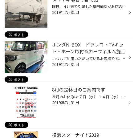
昨日、４月末で引退した増田顧問がお店の様子を見に来ました。 その際「家の片づけをしていたらこんな写真が出てきたよ～」と１枚の写真を手渡してくれました。 それがこちら！！ 今から４５年ほど前の写真です。 今のタイヤ館瀬谷のある場所は実はもともとガソリンスタンドでした。 先代の増田顧問...
2019年7月31日
ホンダN-BOX ドラレコ・TVキッ
ト・ホーン取付＆カーフィルム施工
いつもご利用いただいているお客様です。 娘さんが免許を取得した為、ホンダのN-BOXを購入されたそうです。 そこでドライブレコーダー・TVキット・ホーンの取り付けとカーフィルムの施工をお願いされました。 まずはドライブレコーダーから取り付けていきます。 今回も当店で一番人気の商品「セルス...
2019年7月31日
8月の定休日のご案内です
８月のお休みは ７日（水） １４日（水） １５日（木） １６日（金） ２１日（水） ２８日（水）です。 ８月１４日（水）～１６日（金）は夏季休業となりますのでご注意ください。 営業時間は 平日 １０：００～１９：００ （受け付けは閉店３０分前１８：３０まで） 日・祝 １０：００～１８：００...
2019年7月31日
横浜スターナイト2019