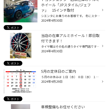
ホイール「JPスタイル/ジェフ
ァ」 15インチ取付
シエンタにお乗りのお客様です。 冬にスタッドレスタイヤとアルミホイールのセットをお買い求めいただきました。 その際に購入したアルミホイールがまたお洒落でして・・・ 先日ノーマルタイヤへの履き替えにご来店をいただいたのですが、こちらはスチールホイール（ホイールカバー付き）でした。 ...
2024年4月30日
当店の在庫アルミホイール！即日取
付できます！
タイヤ館はその名の通りタイヤ専門店です。 でもそのタイヤを取り付けるためのアルミホイールも販売しております。 店内にはアルミホイールが多数展示しておりますが、もちろん一部を除き販売している正規の商品ばかりです。 車種に合うサイズ、お気に入りのものがあれば即日取付させていただいてお...
2024年4月30日
5月の定休日のご案内
５月のお休みは １日（水） ８日（水） １５日（水） ２２日（水） ２９（水）です。 営業時間は 平日 １０：００～１９：００ （受け付けは閉店３０分前１８：３０まで） 日・祝 １０：００～１８：００（受け付けは閉店３０分前１７：３０まで） ５月もお客様のご来店をスタッフ一同お待ちしてお...
2024年4月29日
車検整備もお任せください