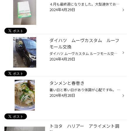
４月も最終週になりました。大型連休でお休みに入られている方もいらっしゃると思います。 今年のGWは気温が高い日も多いようなので水分補給はしっかりとしてくださいね！ 当店タイヤ館瀬谷は車検の認証整備工場です。 毎月沢山のお車の車検整備を承っておりますが、車検満了日が２ヶ月以内に迫って...
2024年4月29日
ダイハツ ムーヴカスタム ルーフ
モール交換
ダイハツ ムーヴカスタム ルーフモール交換をご紹介いたします。 『交換前』 少し分かりにくいですが、劣化して浮いているのが分かります。 こうなったら、洗車機に入れるとルーフモールが外れる事があります。 ちなみに、僕は洗車機に入れてルーフモールが飛んで行きそうになった事があります(笑) ...
2024年4月29日
タンメンと春巻き
暑い日と寒い日があり体調が心配ですね。 先日の寒い日にタンメンと春巻きを食べてきました。 初めてお邪魔したお店でしたが店内も綺麗で居心地は抜群でした。 注文から程無くしてタンメンが運ばれてきました。 さっぱりのスープがとても美味しくいつもとは違うラーメンを堪能しました。 春巻きもと...
2024年4月28日
トヨタ ハリアー アライメント調