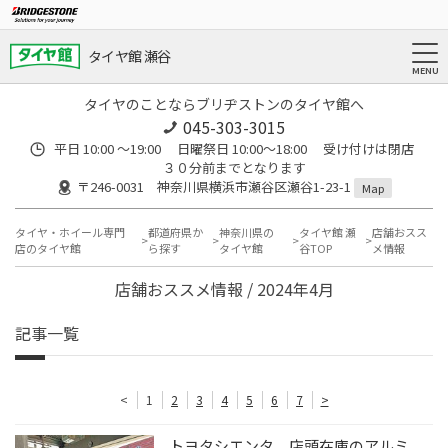
タイヤ館 瀬谷
タイヤのことならブリヂストンのタイヤ館へ
045-303-3015
平日 10:00 ～19:00 日曜祭日 10:00～18:00 受け付けは閉店
３０分前までとなります
〒246-0031 神奈川県横浜市瀬谷区瀬谷1-23-1
Map
タイヤ・ホイール専門
都道府県か
神奈川県の
タイヤ館 瀬
店舗おスス
店のタイヤ館
ら探す
タイヤ館
谷TOP
メ情報
店舗おススメ情報 / 2024年4月
記事一覧
<
1
2
3
4
5
6
7
>
トヨタシエンタ 店頭在庫のアルミ