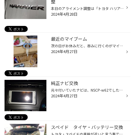
整
本日のアライメント調整は「トヨタ ハリアー」です。 こちらのお客様は足回り部品を交換してハンドルセンターがずれてしまったのでアライメント調整のご依頼を受けました。 さっそく機械を取付け診断をしてみました。 右前のトーが基準値からずれてました。 ハリアーは調整箇所が前のトーと後のトー...
2024年4月28日
最近のマイブーム
次の日がお休みだと、吞みに行くのがマイブームになって来ました！ 立ち飲み居酒屋さんに行って軽く呑んで知らない人達とおしゃべり！ 何気ない会話が楽しいですね。 これから夏も近くなってくるので、ハマりそうです！ さて、ゴールデンウィークは皆さんはお出かけですか？長距離の運転の前には安...
2024年4月27日
純正ナビ交換
元々付いていたナビは、NSCP-w62でしたが NSZT-W66Tに変更しました。 当店では純正ナビから純正ナビへの交換をお手伝いしています。 もちろん取付が出来ない車種も在りますが、ご相談もお受け出来ます。 まずは古くなって使いにくくなった場合はご相談くださいね！
2024年4月27日
スペイド タイヤ・バッテリー交換
トヨタ・スペイドの車検が近いと言う事で、各部点検をさせていただきました。 タイヤとバッテリーが経年劣化等で、交換をおすすめ。 タイヤは、ブリヂストン製のセイバーリング。 バッテリーは、エナジーウィズ エコロング・セーブIS。 車検のご予約時に交換も考えていましたが、 本日、急遽交換と...