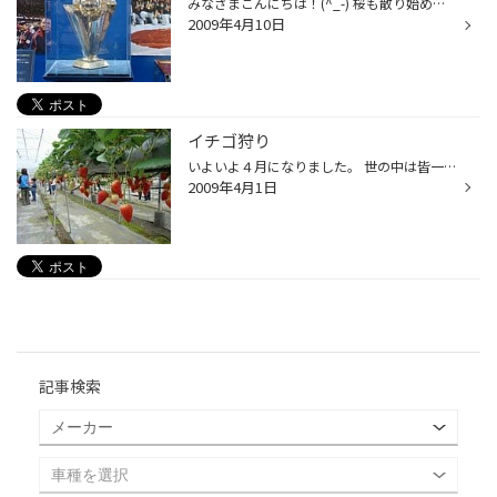
みなさまこんにちは！(^_-) 桜も散り始めましてすっかり春の陽気が続いています今日この頃・・・ 当店も暖かくなり連日スタッドレスタイヤからの履き替えのお客さまで賑わっております。 そんな春の陽気に誘われて・・・・はじまりましたプロ野球２００９！(o^o^o) 今年最初のハマスタ観戦に行って...
2009年4月10日
イチゴ狩り
いよいよ４月になりました。 世の中は皆一様に「新年度」！ということで気分も新たに頑張りたいと思います。 ４月１日は水曜日、当店の定休日でした。 子供たちも春休み真っ只中！ということで早速連日の「家族会議」（家主抜き） 「映画」「遊園地」「お買い物」・・・・・で 最終的に決まったのが...
2009年4月1日
記事検索