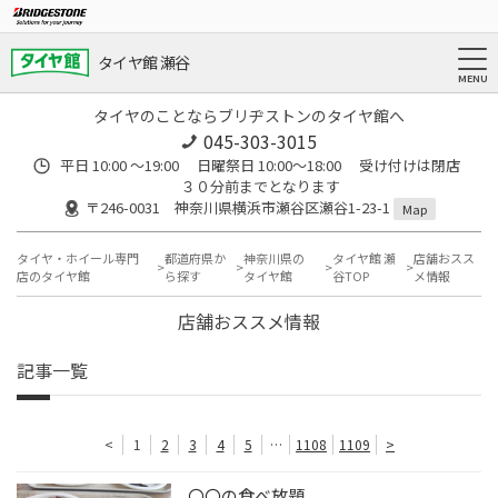
タイヤ館 瀬谷
タイヤのことならブリヂストンのタイヤ館へ
045-303-3015
平日 10:00 ～19:00 日曜祭日 10:00～18:00 受け付けは閉店
３０分前までとなります
〒246-0031 神奈川県横浜市瀬谷区瀬谷1-23-1
Map
タイヤ・ホイール専門
都道府県か
神奈川県の
タイヤ館 瀬
店舗おスス
店のタイヤ館
ら探す
タイヤ館
谷TOP
メ情報
店舗おススメ情報
記事一覧
<
1
2
3
4
5
…
1108
1109
>
〇〇の食べ放題