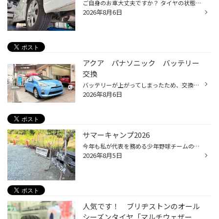
ご自身のお車大丈夫ですか？ タイヤの状態と言うのは、車好きでもない限り一目で判断するのは難しいです。 パッと見大丈夫そうでも、じつは・・・ なんてことも。 これから紫外線も強くなります。 人間も車も過酷な環境です。 少しでも不安を感じたらぜひ点検にお越しください。 ご来店お待ちしてお...
2026年8月6日
アクア パナソニック バッテリー
交換
バッテリーが上がってしまったため、交換です。 お車トヨタ「アクア 10系」 取り付けますのはパナソニック「S42B20R/HV」 バッテリーは、ものすごくやりづらい後部座席の足元にあります。 外して 新しいのをつければ完成です。 夏場はエアコンや暑さなど車にとっても大変な時期です。 いきなり上が...
2026年8月6日
サマーキャンプ2026
今年も私が代表を務める少年野球チームのサマーキャンプに行ってきました。 小学生とOBの中学生・高校生を連れて今年も「青野原オートキャンプ場野呂ロッジ」へ１泊２日のキャンプです。 毎年の恒例行事とはいえ事前準備に今年も大忙しでした。 連日の猛暑とその他の行事が目白押しで・・・ 結局準...
2026年8月5日
人気です！ ブリヂストンのオール
シーズンタイヤ「マルチウェザー