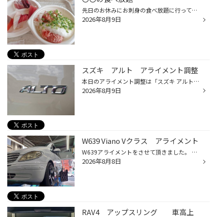
先日のお休みにお刺身の食べ放題に行ってきました。 前回も行きましたが不完全燃焼で終わってしまったので、今回はリベンジも兼ねて再トライです。 席に案内されルールを聞いて食べ放題がスタートしました。 新鮮で肉厚のお刺身を食べてきました。 先ずは一回目 お刺身盛り合わせとマグロネギトロ丼...
2026年8月9日
スズキ アルト アライメント調整
本日のアライメント調整は「スズキ アルト」です。 こちらのお客様は右前の足回り部品を交換されたのでアライメント調整のご依頼を受けました。 さっそく機械を取付け診断をしてみました。 部品交換された右フロントのトーが基準値からズレてますね。 アルトは調整箇所が前のトー調整となります。 ...
2026年8月9日
W639 Viano Vクラス アライメント
W639アライメントをさせて頂きました。 こちらの車は、フロントがスプリングでリアがエアサスです。 調整ケ所は リア トー フロント キャンバー・トー なっています。ただエアサスの調整も在るので時間がかかります。 リアのエアサスバックはそろそろ交換時期かも知れませんね～ 破けてしまうとエア...
2026年8月8日
RAV4 アップスリング 車高上