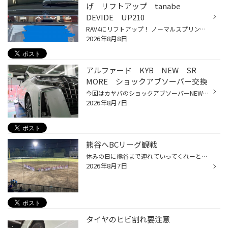
げ リフトアップ tanabe
DEVIDE UP210
RAV4にリフトアップ！ ノーマルスプリングからtanabe DEVIDE UP210に交換です。リフトアップになるので車体の雰囲気がとても変わるのが楽しみですね。IDE UP210 DEVI まずはフロントです。 タイヤハウス内に(赤いスプリング)がとてもいいですね～ こちらはリアスプリングです。 スタイルはこんな感...
2026年8月8日
アルファード KYB NEW SR
MORE ショックアブソーバー交換
今回はカヤバのショックアブソーバーNEW SR MSを選んでいただきました。 以前からあったKYB NEW SRスペシャルは販売終了となりましたので仕方ない。 MOREシリーズですが他の車種にも設定されている場合がありますのでスタッフまでお問い合わせください。 リフレッシュするので純正部品も一緒に交換...
2026年8月7日
熊谷へBCリーグ観戦
休みの日に熊谷まで連れていってくれーと子供。野球観戦+カメラにハマっているそうです。 プロ野球の1軍観戦→2軍観戦→BCリーグへ・・・。 子供が小さいころにハマスタの日本シリーズを見せてから野球というものを理解しすぎた様子。 本日は、埼玉武蔵ベアーズｖｓ神奈川フィーチャードリームスの試...
2026年8月7日
タイヤのヒビ割れ要注意