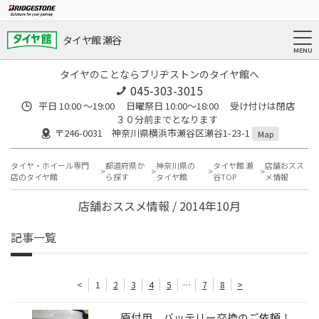
タイヤ館 瀬谷
タイヤのことならブリヂストンのタイヤ館へ
045-303-3015
平日 10:00 ～19:00 日曜祭日 10:00～18:00 受け付けは閉店
３０分前までとなります
〒246-0031 神奈川県横浜市瀬谷区瀬谷1-23-1
Map
タイヤ・ホイール専門
都道府県か
神奈川県の
タイヤ館 瀬
店舗おスス
店のタイヤ館
ら探す
タイヤ館
谷TOP
メ情報
店舗おススメ情報 / 2014年10月
記事一覧
<
1
2
3
4
5
…
7
8
>
原付用 バッテリー交換のご依頼！