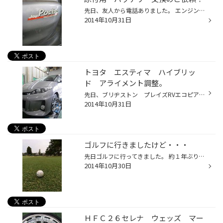
先日、友人から電話ありました。 エンジンが始動できないんだけど？何故？。 答えは、たぶん２年前に買ったバッテリーじゃ…。 原付の場合はあまり乗らない方が多いと思いますが、 エンジンの始動が困難・ウインカーの点滅が遅い・ライトが暗い感じの 症状の場合は交換をお勧めします。 タイヤ館には...
2014年10月31日
トヨタ エスティマ ハイブリッ
ド アライメント調整。
先日、ブリヂストン プレイズRVエコピアをご購入頂いたお客様です。 商談の中でお話しさせて頂いて、少し気になったので、 アライメント調整してみたいとご相談です。 お客様によると「年間3万kmは走行するので、縁石等にぶつけることがあった」とのこと。 上記の内容の場合は調整をおすすめします...
2014年10月31日
ゴルフに行きましたけど・・・
先日ゴルフに行ってきました。 約１年ぶりのゴルフです。 打ちっぱなしに連日通い、本番まで約３０００球ほど打ち込みました。 そしていざ本番！！ ボールは右へ左へ・・・ 崖下へバンカーへ・・・ ボールの汚れ具合が過酷なラウンドだったことを物語っています。 相変らずの下手くそで、メンバーの...
2014年10月30日
ＨＦＣ２６セレナ ウェッズ マー