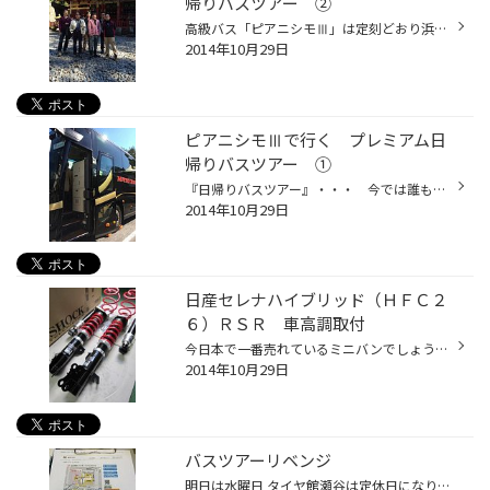
帰りバスツアー ②
高級バス「ピアニシモⅢ」は定刻どおり浜松町を出発いたしました。 ３列で２４名乗り。 広い革張りのシート。 そして最後部には綺麗なトイレまで。 綺麗で上品なバスガイドさん＆ベテランのドライバーさん。 そして何より・・・快適な車内の空調システム！！！ 全てがプレミアムなバスで快適な旅が...
2014年10月29日
ピアニシモⅢで行く プレミアム日
帰りバスツアー ①
『日帰りバスツアー』・・・ 今では誰もが気軽に参加できる大人気の小旅行です。 その『日帰りバスツアー』にスタッフ４名が軽い「ノリ」で参加した今年７月。 ７月のスタッフ日記を参照いただければわかると思いますが、非常に過酷なバスツアーでした。 ４名全員が「もう２度と日帰りバスツアーに...
2014年10月29日
日産セレナハイブリッド（ＨＦＣ２
６）ＲＳＲ 車高調取付
今日本で一番売れているミニバンでしょうか？ セレナです。 そのセレナのハイブリッドにＲＳＲの車高調「Basic☆i」を取付いたしました。 いつも大変お世話になっているお客様のご紹介でご来店いただいたお客様です。 インチアップして車高を下げたいとのことでしたので色々な商品をご紹介させてい...
2014年10月29日
バスツアーリベンジ
明日は水曜日 タイヤ館瀬谷は定休日になりますが恒例のスタッフツーリング！ ・・・・・ではなく 二回目となるバスツアーです。 前回のバスツアーでは真夏なのにエアコンの効きが悪い車内。 行先がわからないミステリーツアー。 しかもそれほどテンションの上がらない場所ばかり散策。 そして・・・...