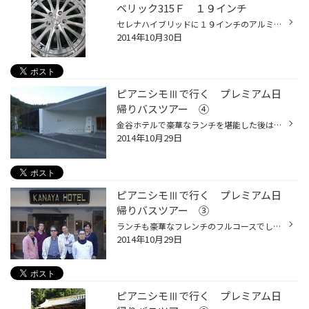
ベリック315Ｆ １９インチ
セレナハイブリッドに１９インチのアルミとタイヤのセットを取付いたしました。 リムがあって迫力のあるアルミホイール！ とのご要望でしたのでこちらをお勧めいたしました。 ウェッズさんのマーベリック ３１５Ｆ です。 サイズは7.5ｘ19 114.3/5Ｈ+50 車の色がホワイトなのでどんな色でも似合...
2014年10月30日
ピアニシモⅢで行く プレミアム日
帰りバスツアー ④
金谷ホテルで豪華なランチを堪能した後は、またまた豪華なバスに乗り込み次の目的地 群馬県のみどり市にあります「富弘美術館」へ向かいました。 ここの美術館には群馬県勢多郡東村（現：みどり市）出身の画家・詩人「星野富弘」さんの作品が展示されています。 この「星野富弘」という人物は若干２...
2014年10月29日
ピアニシモⅢで行く プレミアム日
帰りバスツアー ③
ランチも豪華なフレンチのフルコースでした。 東照宮のすぐ隣にある日光の老舗ホテル「金谷ホテル」で昼食です。 日光金谷ホテル 明治６年に開業した歴史あるホテルです。 現存する日本最古のリゾートクラシックホテルでして、建物は登録有形文化財、近代化産業遺産に指定されています。 過去にはア...
2014年10月29日
ピアニシモⅢで行く プレミアム日