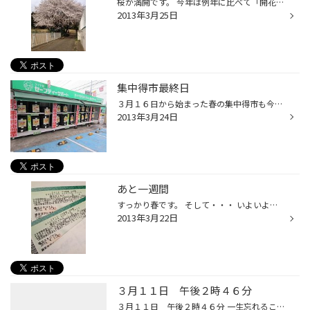
桜が満開です。 今年は例年に比べて「開花が早い」！ この様子ですと入学式に桜が無い！なんてことも・・・ それでも今年の冬は例年以上に過酷でしたので一日でも早く 暖かくなってくれればOKではないでしょうか？ 今年も私のお気に入りの一本が見事に満開となりました。 花粉症の症状も少しずつで...
2013年3月25日
集中得市最終日
３月１６日から始まった春の集中得市も今日が最終日！ 天気もよく、朝からたくさんのお客様にご来店いただきました。 今年は例年よりも春の訪れが早い影響で、 スタッドレスタイヤから夏タイヤに履き替える方がこの時期にしては多いです。 本日も開店と同時に多くのお客様がいらっしゃいました。 当...
2013年3月24日
あと一週間
すっかり春です。 そして・・・ いよいよ待ちに待った「プロ野球開幕」まで一週間！！ 春を感じます。 今年の開幕は３/２９日（金） 残念ながらベイスターズはビジターでの開幕ですので 本拠地開幕戦は４/２（月）の巨人戦になります。 今年も早々とチケットをゲットいたしました。 いまからワクワ...
2013年3月22日
３月１１日 午後２時４６分
３月１１日 午後２時４６分 一生忘れることがない日時だと思います。 あの巨大地震から２年が経ちました。 今朝、新聞を見ていた子供から「今日は地震の時間に黙祷をするんだね」 と言われて思わずあの日のことを鮮明に思い出してしまいました。 とにかく怖かったの一言です。 そしてＴＶから流れ...