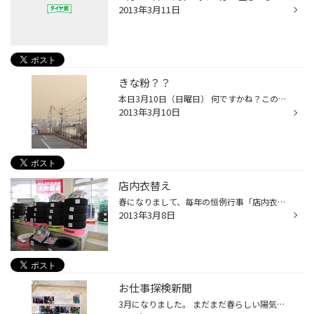
2013年3月11日
きな粉？？
本日3月10日（日曜日） 何ですかね？この暖かさ！！暑いくらいです。 何でも「真夏日」だそうで、3月の気温としては過去最高の記録だそうです。 スタッフも久しぶりに額から汗がにじんでおりました。 そんな穏やかな日に突然怪奇現象が・・・ 昼過ぎから突然の「砂嵐」？？？ 何でも「煙霧」という...
2013年3月10日
店内衣替え
春になりまして、毎年の恒例行事「店内衣替え」であります。 大量に展示していたスタッドレスタイヤもいよいよ販売終了です。 （これから必要な方のためにすぐご提供できるようある程度は在庫を残してあります） 3月にに入ってもスタッドレスタイヤをお買い求めいただく方が多かったので 例年よりも...
2013年3月8日
お仕事探検新聞
3月になりました。 まだまだ春らしい陽気には程遠い寒さです。 先日お仕事探検に来てくれた三ツ境幼稚園の園児達が タイヤ館で学習したことを新聞にまとめてくれたということで 美濃口と二人で見に行ってきました。 幼稚園の掲示板にでかでかと立派な「お仕事探検新聞」が飾ってありました。 当日短...