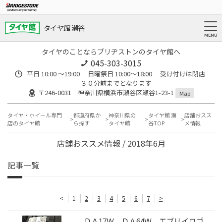
タイヤ館 瀬谷
タイヤのことならブリヂストンのタイヤ館へ
045-303-3015
平日 10:00 ～19:00 日曜祭日 10:00～18:00 受け付けは閉店
３０分前までとなります
〒246-0031 神奈川県横浜市瀬谷区瀬谷1-23-1
Map
タイヤ・ホイール専門
都道府県か
神奈川県の
タイヤ館 瀬
店舗おスス
店のタイヤ館
ら探す
タイヤ館
谷TOP
メ情報
店舗おススメ情報 / 2018年6月
記事一覧
<
1
2
3
4
5
6
7
>
ＤＡ17Ｗ ＤＡ64Ｗ エブリイワゴ