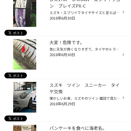
ン プレイズPX-C
スズキ・エブリイでタイヤサイズと言えば？ 145Ｒ12 バン用？ 155/70Ｒ13？ 今回のお車は、14インチで 165/60Ｒ14を装着しているグレードです。 タイヤ屋さんでも在庫している所は少ないと思います。 しかし当店は今回！在庫をしておりました。次回の分はお取り寄せを検討中でございます。 お客様の...
2018年6月30日
大変！危険です。
急に天気が良くなりすぎて、タイヤのトラブルが発生する事が増えて来ましたので ご注意をお願いいたします。 そんな中、１台のお車入店しましたがパンクしている状態。 以前、どこかでパンク修理した跡が残っていますが、危険なパンク修理です。 サイドの部分は乗り心地を良くする場所です。釘、ビ...
2018年6月30日
スズキ ツイン スニーカー タイ
ヤ交換
懐かしいお車、スズキのツイン 雑誌で見たことを思い出しましたが 確か、パワステ・エアコンを非装備で車両価格を49万円（税別）を表示されていました。 ２人が乗車できる車でした。お客様が大事に乗っていらっしゃいますで丁寧に。 ブリヂストン スニーカー2 135/80Ｒ12 4本 本日取り付けとなりま...
2018年6月29日
パンケーキを食べに海老名。