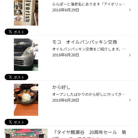
ららぽーと海老名にあります「アイボリッシュ」（Ivorish）に行って来ました。 本当のメインは映画鑑賞でしたが、女子たちはランチ重視となりました。 ららぽーと海老名に到着しましたが、自分は何処の店に行くか？ 聞いてませんでした。 勝手に予約入れていたようで、順番待ちをしている人の横を素...
2018年6月29日
モコ オイルパンパッキン交換
オイルパンパッキン交換をご紹介します。車は日産「モコ」です。車検のご依頼を受けた車です。見積もりの時にオイルパンからオイル漏れをしていたので交換しました。パッキンは液体パッキンを使用しています。オイルパンを外して古いパッキンを剥がして新しい液体パッキンを塗ります。 車検、整備の...
2018年6月28日
から好し
オープンしたばかりのから好しに行ってきました。場所は大和市にあります。から好しは唐揚げ専門店です。 専門店だけあって衣はサクサクで中はジューシーでした。すかいらーくグループなので値段もリーズナブルでした。隣にはしゃぶ葉もオープンしていました。
2018年6月28日
『タイヤ館瀬谷 20周年セール 第