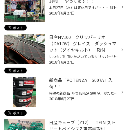
3弾』 やってます！！
本日27日（水）は定休日ですが・・・ 6月23日（土）～7月1日（日）まで『タイヤ館瀬谷 20周年セール 第3弾』を開催しています。 豪華賞品が当たる大抽選会も大好評開催中です。 この機会にぜひお越しください！
2018年6月27日
日産NV100 クリッパーリオ
（DA17W） グレイス ダッシュマ
ット（ダイヤキルト） 取付
いつもご利用いただいているクリッパーリオのお客様。 今年1月に納車されて以降、ハイペースで様々なパーツのお取り付けをさせていただいております。 本当に毎度ありがとうございます。 先月にはインテリアパネルの取り付けを行いました。 車内がとても綺麗にイメージチェンジできましたが、一つだ...
2018年6月27日
新商品「POTENZA S007A」入
荷！！
待望の新商品「POTENZA S007A」がただいま続々入荷中です！ 久しぶりの新商品とあって、7月1日の発売を前にすでに多くのお客様よりご予約をいただいております。 新しいカタログも先日届きましたので、興味がある方はぜひご来店ください！ 「POTENZA S007A」は7月1日発売開始です！！
2018年6月27日
日産キューブ（Z12） TEIN スト
リートベイシスZ 車高調取付