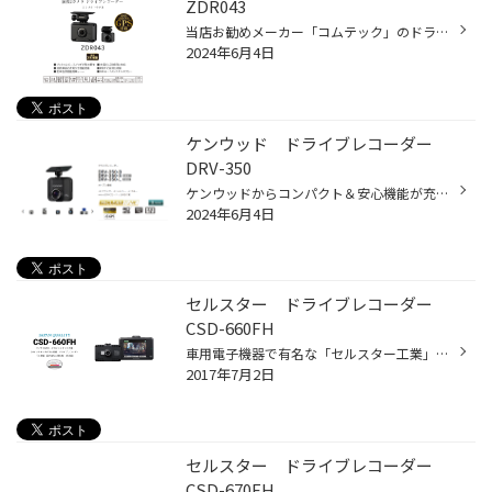
ZDR043
当店お勧めメーカー「コムテック」のドライブレコーダーの中でも人気機種です。 前後カメラ付きコンパクトモデル。 あおり運転などの映像も記録可能。 ドライブレコーダーの基本性能である「録画」もフロントカメラ200万画素で はっきり綺麗に記録、リアカメラも、200万画素で対応。 駐車中も記録 ※...
2024年6月4日
ケンウッド ドライブレコーダー
DRV-350
ケンウッドからコンパクト＆安心機能が充実なモデルが販売されています。 こちらの商品は、１カメラ・フロント用となっているモデル。 前後カメラは必要ないと思っている方にはシンプルでいいかもしれません。 SDカードのフォーマットも何回もやらなければいけないモデルも多数販売されていますが D...
2024年6月4日
セルスター ドライブレコーダー
CSD-660FH
車用電子機器で有名な「セルスター工業」の高性能ドライブレコーダー「CSD-660FH」のご紹介です。 200万画素でしっかりと、そしてはっきりと記録してくれます。 また、SDカードのメンテナンスが不要なのも人気の一つです。 GPSはついていませんので、基本性能重視の方にお勧めです。 こちらの商品は...
2017年7月2日
セルスター ドライブレコーダー
CSD-670FH