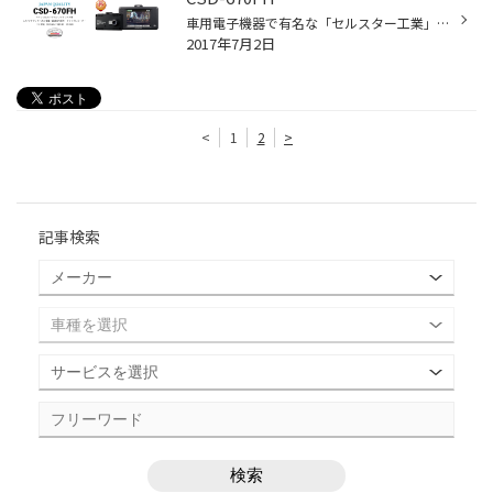
車用電子機器で有名な「セルスター工業」の高性能ドライブレコーダー「CSD-670FH」のご紹介です。 200万画素でしっかりと、そしてはっきりと記録してくれます。 また、SDカードのメンテナンスが不要なのも人気の一つです。 超速GPS搭載で映像と同時に位置情報もしっかりと記録してくれます。 さらに...
2017年7月2日
<
1
2
>
記事検索