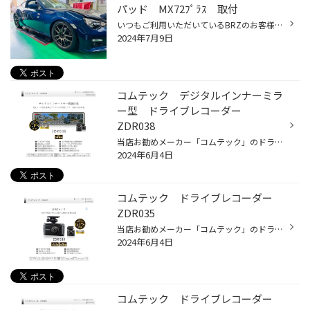
パッド MX72ﾌﾟﾗｽ 取付
いつもご利用いただいているBRZのお客様です。 ブレーキパッドのご注文をいただきましたので早速交換していきましょう！ ENDLESS MX72 PLUS ストリートからサーキットまで幅広いシーンでの制動力に定評のある人気のブレーキパッドですね。 しっかりと確実に取り付けさせていただきました。 仕上げは...
2024年7月9日
コムテック デジタルインナーミラ
ー型 ドライブレコーダー
ZDR038
当店お勧めメーカー「コムテック」のドライブレコーダーの中でも最も高性能なドライブレコーダーです。 品名は「デジタルインナーミラー機能搭載ドライブレコーダー」 セパレートタイプなのでフロントカメラは取付位置は自由に装着可能です。 ミラーとカメラ部分が分かれている為、衝撃でミラーがズ...
2024年6月4日
コムテック ドライブレコーダー
ZDR035
当店お勧めメーカー「コムテック」のドライブレコーダーの中でも最も高性能なドライブレコーダーです。 ドライブレコーダーの基本性能である「録画」も２００万画素ではっきり綺麗に記録でき、 フロント・リヤカメラも対角168°レンズを採用しているので広範囲を記録します。 また、GPS機能が搭載さ...
2024年6月4日
コムテック ドライブレコーダー