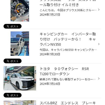
ール取り付け イルミ付き
こんにちは。 今回はプリウス30系にクルーズコントロールを取り付けました。 取り付け時間は1.5ｈぐらいで取り付けが可能です。 まずはエアバックを外して、空いているカップラーに配線を割り込ませます。 ハンドルにクルーズコントロールを取り付けして・・・・・ イルミネーションの配線を探して...
2024年7月27日
キャンピングカー インバーター取
り付け バッテリーから！ キャ
ラバンNV350
今回は、キャラバンNV350 キャンピングカーに インバーターを取り付けしました。 BESTEK MRZ3010BO 取り付けカスタム とりあえずの置き場所は運転席と助手席の間に(仮設置)です。 キャンピングカーだけあって、使う場所に【限り】が在るのはいただけません！( ｀ー´)ノ と、言うことで・・・・・・...
2024年7月20日
トヨタ ９０ヴォクシー RSR
Ti200でローダウン
納車されて間もない新型ヴォクシーをローダウンしていきます！ 使用したスプリングは「RSR Ti200」 言わずと知れた人気商品ですね。 早速取り付けましょう。 程よくローダウンが出来ました。 仕上げはもちろん「アライメント」 しっかりと調整して作業完了です。 乗り心地を損なうことなくローダウ...
2024年7月16日
スバルBRZ エンドレス ブレーキ