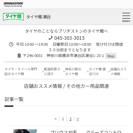
タイヤ館 瀬谷
タイヤのことならブリヂストンのタイヤ館へ
045-303-3015
平日 10:00 ～19:00 日曜祭日 10:00～18:00 受け付けは閉店
３０分前までとなります
〒246-0031 神奈川県横浜市瀬谷区瀬谷1-23-1
Map
タイヤ・ホイール専門
都道府県か
神奈川県の
タイヤ館 瀬
店舗おスス
店のタイヤ館
ら探す
タイヤ館
谷TOP
メ情報
店舗おススメ情報 / その他カー用品関連
記事一覧
<
1
2
>
プリウス30系 クルーズコントロ