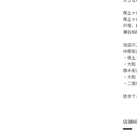
保土ヶ
保土ヶ
戸塚、
瀬谷柏
当店の
中原街
・保土
・大和
厚木街
・大和
・二俣
徒歩で
店舗