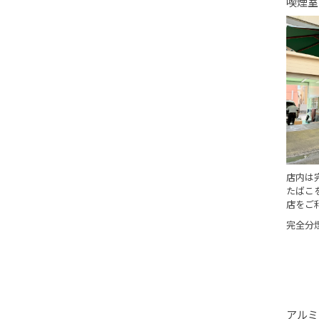
喫煙室
店内は
たばこ
店をご
完全分
アルミ