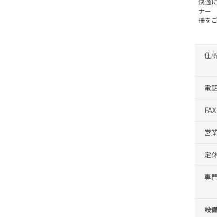
快適
ナー
冊を
住
電
FAX
営
定
専
設