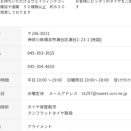
にお待ちいただけるウェイティングコー
お客様にピッタリのタイヤをご
 雑誌や漫画 ５０種類以上 約８００
す
ご用意しております
所
〒246-0031
神奈川県横浜市瀬谷区瀬谷1-23-1 [
地図
]
話
045-303-3015
045-304-4650
業時間
平日 10:00 ～19:00 日曜祭日 10:00～18:00 
休日
水曜定休 メールアドレス tk297@sweet.ocn.ne.jp 
門技術
タイヤ保管取次
ランフラットタイヤ取扱
備
アライメント