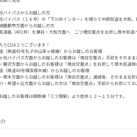
谷バイパスからお越しの方
谷バイパス（１６号）の「下川井インター」を降りて中原街道を大和、
緑園都市方面からお越しの方
尾道路（401号）を瀬谷・大和方面へ 二ツ橋交差点を左折し厚木街道
入り口は２つございます！
道（県道45号丸子中山茅ヶ崎線）からお越しのお客様
ヶ谷バイパス方面からお越しのお客様は「南台交差点」手前をそのまま
・藤沢方面からお越しのお客様は「南台交差点」を右折して厚木街道側
道（県道40号横浜厚木線）からお越しのお客様
・厚木方面からお越しのお客様は「南台交差点」通過後、そのまま左折
川・希望ヶ丘方面からお越しの方は「南台交差点」手前から右折にてお
お越しのお客様は相鉄線「三ツ境駅」より徒歩１２～１５分です。
紹介