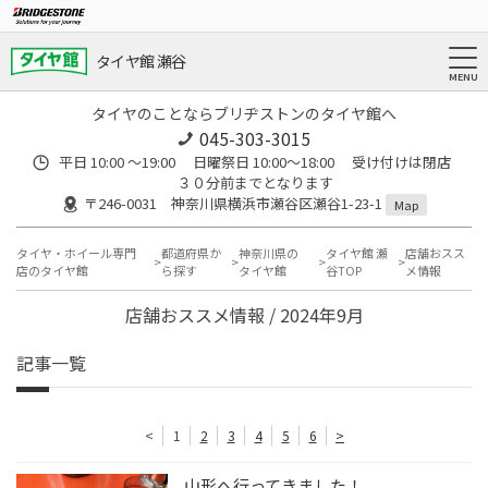
タイヤ館 瀬谷
タイヤのことならブリヂストンのタイヤ館へ
045-303-3015
平日 10:00 ～19:00 日曜祭日 10:00～18:00 受け付けは閉店
３０分前までとなります
〒246-0031 神奈川県横浜市瀬谷区瀬谷1-23-1
Map
タイヤ・ホイール専門
都道府県か
神奈川県の
タイヤ館 瀬
店舗おスス
店のタイヤ館
ら探す
タイヤ館
谷TOP
メ情報
店舗おススメ情報 / 2024年9月
記事一覧
<
1
2
3
4
5
6
>
山形へ行ってきました！