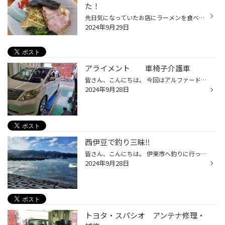
た！
先日気になっていたお店にラーメンを食べに行ってきました。 店内は平日でしたが沢山のお客さんで賑わっていました。 暫く待って席に案内され注文してやってきたラーメンはネギチャーシュー麺です。 ついでにチャーハンも頼みました。 最近は腹八分目を気にしているのですが今回ばかりはお腹いっぱ...
2024年9月29日
アライメント 車椅子介護車
皆さん、こんにちは。 今回はアルファードのアライメントですか、 車椅子介護車用のお車です。 やはり、こういった車でも運転するのにハンドルが傾いたりしてると運転しにくくなります。 しっかりとアライメントをして安全運転をしてもらえると嬉しくなりますね。
2024年9月28日
西伊豆で釣り三昧‼️
皆さん、こんにちは。 伊東市へ釣りに行って来ました。 ですが、海は大荒れでとても釣りをできる状況ではなかったです。 ですが、このままでは終わりたく在りません❗ 西伊豆だったら、風が弱いはす！ で、 伊豆を横断しました。 松崎まで走りました！時間はかかりましたが、綺麗な朝焼けを見ること...
2024年9月28日
トヨタ・スパシオ アンテナ修理・