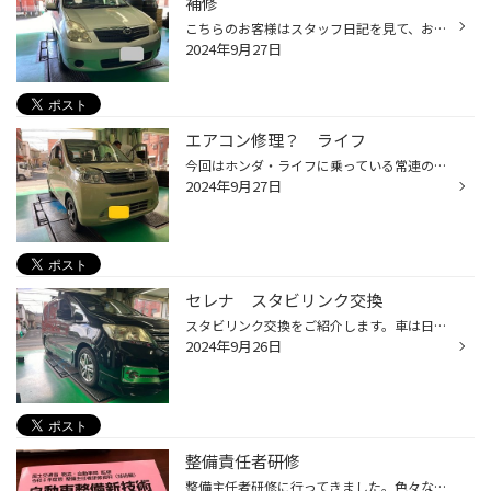
補修
こちらのお客様はスタッフ日記を見て、お問い合わせをいただきました。 遠方からのお問い合わせだったのですが、近くで修理・補修をしてくれる所がないそうで困っている感じです。 トヨタのディーラーで新品アンテナの見積もりをされたそうですが、かなりの高額の為、タイヤ館瀬谷店に行くので修理...
2024年9月27日
エアコン修理？ ライフ
今回はホンダ・ライフに乗っている常連のお客様。 お客様にお話を伺うと、最近、エアコンの風が弱くなったり強くなったりしているとの事。 早速、グローブボックスを外して点検？スーパー＆コンビニがヒント！！ これが原因のビニール袋、空気を吸う場所に蓋をしてしまっています。 ビニール袋を取...
2024年9月27日
セレナ スタビリンク交換
スタビリンク交換をご紹介します。車は日産「セレナ」です。車検でお預かりしたお車です。車検見積もりした時にスタビリンクのブーツが切れてしまっていて車検には通らないので交換しました。 車検、整備のご相談承っております。
2024年9月26日
整備責任者研修
整備主任者研修に行ってきました。色々なメーカーの新技術を学んできました。 エンジンオイル、バッテリー、タイヤの空気圧点検してますか？当店でいつでも点検できます。お気軽にお越しください。