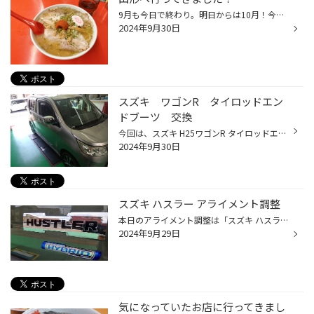
9月も今日で終わり。明日からは10月！今年も残りわずかですね。 秋の気配のこの陽気と少しの肌寒さに毎年テンションがあがります。 先日休みを頂いて、山形県に住む友人に会いに行ってきました。 友人に会うのは1年ぶり。前職の同期入社の友人で、色々な苦楽をともにした大切な仲間です。 お互いに...
2024年9月30日
スズキ ワゴンR タイロッドエン
ドブーツ 交換
今回は、スズキ H25ワゴンR タイロッドエンドブーツ交換をご紹介いたします！ 交換するタイロッドエンドブーツです。 小袋に入っていますｗ 交換前のタイロッドエンドブーツです。 白く見えているのがグリスが出ている所です。 ピンを抜いて、ボルトを外して見るとタイロッドエンドブーツが切れてい...
2024年9月30日
スズキ ハスラー アライメント調整
本日のアライメント調整は「スズキ ハスラー」です。 こちらのお客様は足回り部品を交換されてからハンドルセンターがズレてしまったとのことでアライメント調整をやらせていただきました。 さっそく機械を取付け診断をしてみました。 調整出来る所では右フロントのトーにズレがありました。 ハスラ...
2024年9月29日
気になっていたお店に行ってきまし