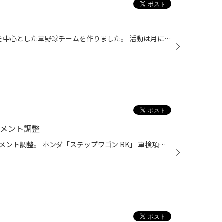
2年前にタイヤ館瀬谷のスタッフを中心とした草野球チームを作りました。 活動は月に2～3回！ 地元の野球場を借りてナイターを楽しんでいます。 2年前7～8人で始めた草野球も気が付けば多くの方々にご賛同いただき毎回楽しく活動出来ています。 そんな我がチーム内で先日紅白戦を行いました。 この日...
イメント調整
車検でお預かりしたお車のアライメント調整。 ホンダ「ステップワゴン RK」 車検項目に入ってあるアライメント調整。 他店にはないサービス。 ご相談お待ちしております。