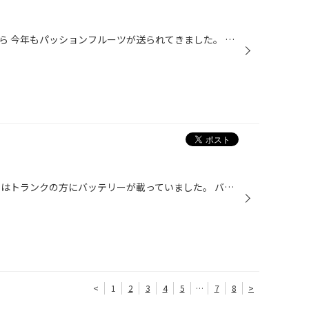
奄美大島で農業をしている友人から 今年もパッションフルーツが送られてきました。 すももと島バナナも入っていて、南国の香り！ パッションフルーツが我が家にくると、 もう１年かぁ～はやっ！と毎年思います。 彼女は高校時代にさんざん遊んだ親友で、 奄美大島に移住しました。 初めて会いに行っ...
バッテリー交換をしました。 今回はトランクの方にバッテリーが載っていました。 バッテリーは約３年ほどで性能が低下していってしまいます。 エンジンを全然掛けていない場合はバッテリーがダメになってしまう可能性があります。 冬の時期などの寒い時、バッテリーは寒さに弱いので性能が落ちてし...
<
1
2
3
4
5
…
7
8
>