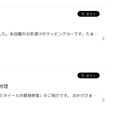
日本に1台しかない車を見つけました。永谷園のお茶漬けのラッピングカーです。たまたまイオンに行ったら止まっていました。車のエアコンを使用する時期ですね。エアコンフィルター交換していますか？年に一度の交換をおすすめします。車検見積もり、車検予約受付中です。
修理
当店の独自メニューである「アルミホイールの簡易修理」のご紹介です。 おかげさまで県内を問わず、遠方からもお客様にお越しいただき好評をいただいております。 HPの影響力の凄さにあらためて感心するばかりです。 基本的にアルミホイールを完璧に修理するためには専門の業者にお願いするのが一番...