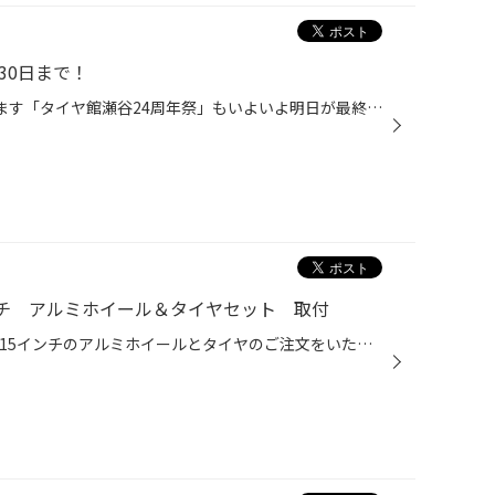
30日まで！
6月18日（土）から開催しております「タイヤ館瀬谷24周年祭」もいよいよ明日が最終日です。 本当に多くのお客様にご来店いただき大変盛り上がっております。 豪華賞品が当たる大抽選会も好評で、抽選会のテントの前では連日「やった～」「マジですか？」「くじ運悪いんだよ～」なんて会話とお客様の...
ンチ アルミホイール＆タイヤセット 取付
キャラバンにお乗りのお客様から15インチのアルミホイールとタイヤのご注文をいただきました。 冬の降雪時に慌ててスタッドレスタイヤを購入され純正ホイールに装着されたようです。 さすがにスタッドレスタイヤのままでは夏は危険！ということでご注文をいただきました。 今回お客様にお選びいただ...