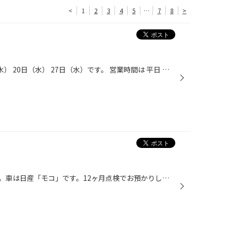
<
1
2
3
4
5
…
7
8
>
7月のお休みは 6日（水） 13日（水） 20日（水） 27日（水）です。 営業時間は 平日 １０：００～19：00 （受け付けは閉店３０分前18：３０まで） 日・祝 １０：００～１8：００（受け付けは閉店３０分前１7：３０まで） 7月もお客様のご来店をスタッフ一同お待ちしております。
ファンベルト交換をご紹介します。車は日産「モコ」です。12ヶ月点検でお預かりしたお車です。ファンベルトがひび割れしてキュルキュル音がしていたので交換しました。 車検、整備のご相談承っております。