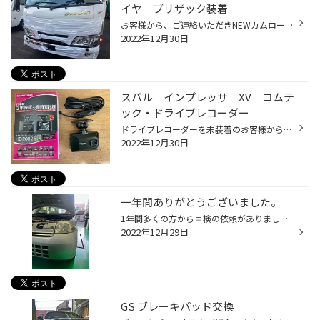
イヤ ブリザック装着
お客様から、ご連絡いただきNEWカムロードに乗り換えたから スタッドレスタイヤとホイールを注文して置きたいから宜しくお願いしますとの事。？？？ 以前のお車はカムロード・キャンピングカーで今回もカムロード。 確か？新型のカムロードの発表があった事を思い出して「リア・ダブルタイヤだ！」...
2022年12月30日
スバル インプレッサ XV コムテ
ック・ドライブレコーダー
ドライブレコーダーを未装着のお客様からのご依頼。 何かあったら困るのでフロントカメラのみ装着しました。 ドライブレコーダー（フロントカメラのみ）は販売の種類が少なくなっていますので 貴重なモデルとなります。12/29現在、ケンウッドのドライブレコーダーは在庫あります。 HDR002モデルは、...
2022年12月30日
一年間ありがとうございました。
1年間多くの方から車検の依頼がありました。 1年間ありがとうございました。来年の車検見積もり、車検予約受付中です。来年もまたタイヤ館瀬谷をよろしくお願いします。
2022年12月29日
GS ブレーキパッド交換