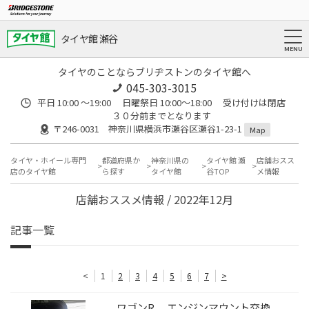
タイヤ館 瀬谷
タイヤのことならブリヂストンのタイヤ館へ
045-303-3015
平日 10:00 ～19:00 日曜祭日 10:00～18:00 受け付けは閉店
３０分前までとなります
〒246-0031 神奈川県横浜市瀬谷区瀬谷1-23-1
Map
タイヤ・ホイール専門
都道府県か
神奈川県の
タイヤ館 瀬
店舗おスス
店のタイヤ館
ら探す
タイヤ館
谷TOP
メ情報
店舗おススメ情報 / 2022年12月
記事一覧
<
1
2
3
4
5
6
7
>
ワゴンR エンジンマウント交換