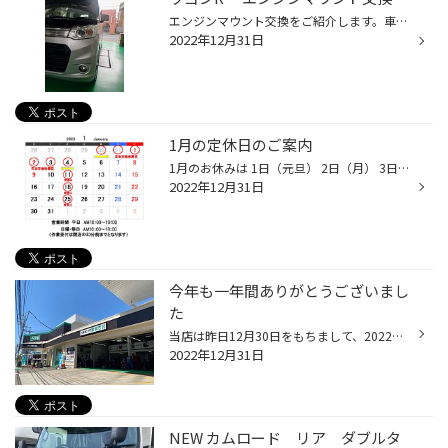
エンジンマウント交換をご紹介します。車はスズキ「ワゴンR」です。発進時に異音がするとのご依頼でした。見てみるとエンジンを支えているマウントが抜けてしまっていました。 この車は３つマウントがあります。車検、整備のご相談承っております。
2022年12月31日
1月の定休日のご案内
1月のお休みは 1日（元旦） 2日（月） 3日（火） 4日（水） 『年末年始休業』 11日（水） 18日（水） 25日（水） です。 年末年始は12月31日（大晦日）から1月4日（水）までとなります。 営業時間は 平日 １０：００～19：00 （受け付けは閉店３０分前18：３０まで） 日・祝 １０：００～１8：００...
2022年12月31日
今年も一年間ありがとうございまし
た
当店は昨日12月30日をもちまして、2022年の営業を終了させていただきました。 あらためまして、この1年間たくさんのお客様にご来店をいただき誠にありがとうございます。 まだまだ至らない点が多く、多くのお客様にご迷惑をお掛けする場面も多々あったと思います。 それでもスタッフ全員が「お客様...
2022年12月31日
NEW カムロード リア ダブルタ