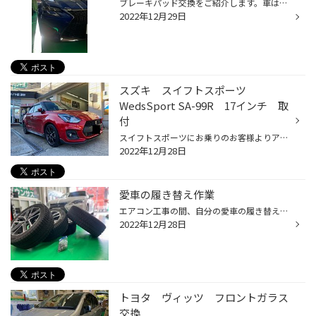
ブレーキパッド交換をご紹介します。車はレクサス「GS」です。前後のブレーキパッドを交換しました。 固定されているピンを抜くだけで交換できます。車検、整備のご相談承っております。
2022年12月29日
スズキ スイフトスポーツ
WedsSport SA-99R 17インチ 取
付
スイフトスポーツにお乗りのお客様よりアルミホイールのご注文をいただきました。 お客様のご要望は ①スポーツタイプのアルミホイール ②カラーはブロンズ ③縁石に擦らないようなサイズ これらの条件をもとにホイールを探し、最終的にお客様にお選びいただいたのはこちら！ WEDSスポーツ SA-99R ホイ...
2022年12月28日
愛車の履き替え作業
エアコン工事の間、自分の愛車の履き替え作業を行いました。 繁忙期に突入すると毎日40台近くの履き替え作業を行わなければいけません。 当然お客様優先ですので自分の事はどうしても後回しになってしまいますね。 この日は定休日でピットを独占できたのでサクサクっと交換しました。 ついでにオイ...
2022年12月28日
トヨタ ヴィッツ フロントガラス
交換