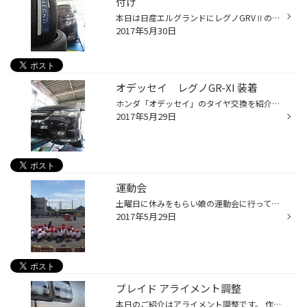
付け
本日は日産エルグランドにレグノGRVⅡのお取り付けのご紹介です。 お取り付けしたタイヤサイズは25/45R19でです。 いつも当店をご利用いただいているお客様で今履いてるタイヤが すり減ってきて値上げ前には買いたいとのことでしたので 今まで履いていたレグノGRVⅡにしていただきました。 私野村がし...
2017年5月30日
オデッセイ レグノGR-XI 装着
ホンダ「オデッセイ」のタイヤ交換を紹介します。以前にも当店でレグノをご購入頂いたお客様です。またもレグノが欲しいというご要望でしたので、GR-XIに決まりました。取り付けは、センターフィットで取り付けをしました。 最後にアライメント調整をして、終わりです。ご購入ありがとうございました。
2017年5月29日
運動会
土曜日に休みをもらい娘の運動会に行ってきました。最初は開会式から始まり、準備運動をして本番が始まります。最初の競技は、全校生徒で行う大玉ころがしです。自分も、小学生の頃にやったなと思いながら見守っておりました。徒競走、ダンス、低学年のリレーなど競技は盛りだくさんです。 最後の方...
2017年5月29日
ブレイド アライメント調整
本日のご紹介はアライメント調整です。 作業した車はトヨタの「ブレイド」です。 以前タイヤ交換をさせていただきアライメントは後日ということで本日作業させていただきました。 タイヤ交換の時にフロントタイヤの偏磨耗しておりまして測定してみるとやはりフロントのトーはズレておりました。 こ...