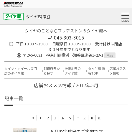
タイヤ館 瀬谷
タイヤのことならブリヂストンのタイヤ館へ
045-303-3015
平日 10:00 ～19:00 日曜祭日 10:00～18:00 受け付けは閉店
３０分前までとなります
〒246-0031 神奈川県横浜市瀬谷区瀬谷1-23-1
Map
タイヤ・ホイール専門
都道府県か
神奈川県の
タイヤ館 瀬
店舗おスス
店のタイヤ館
ら探す
タイヤ館
谷TOP
メ情報
店舗おススメ情報 / 2017年5月
記事一覧
<
1
2
3
4
5
…
7
8
>
６月の定休日のご案内です