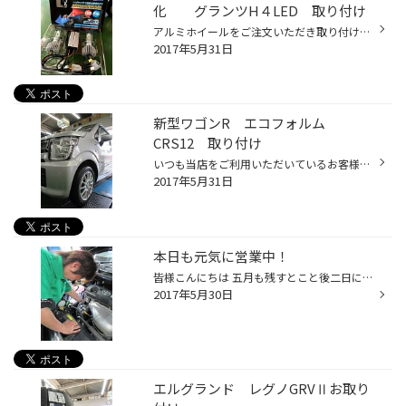
化 グランツH４LED 取り付け
アルミホイールをご注文いただき取り付けさせていただいた後、お客様より「ヘッドライトを明るくしたい！」とのご相談を受けました。 先週のサービス事例でもご紹介しましたが、当店がまさに今お勧めをしている「ヘッドライトのLED化」！！ 当店のお客様貸し出し用の「代車」に装着してその使い勝手...
2017年5月31日
新型ワゴンR エコフォルム
CRS12 取り付け
いつも当店をご利用いただいているお客様です。 この春「新型ワゴンR」にお乗り換えになりまして早速ご来店をいただきました。 今年２月にフルモデルチェンジした「新型ワゴンR」！！ 初めてデザインを見た時は「これってあのワゴンR？」と疑うくらいスタイルが一新されましたが、個人的にはこちら...
2017年5月31日
本日も元気に営業中！
皆様こんにちは 五月も残すとこと後二日になりましたね。 本日も当店は元気に営業中です。 整備中の杉山さん！ センターフィットでしっかりと取り付け中の美濃口副店長！ いい感じの光具合でカッコイイ！ 六月もタイヤ館瀬谷をよろしく致します！！
2017年5月30日
エルグランド レグノGRVⅡお取り