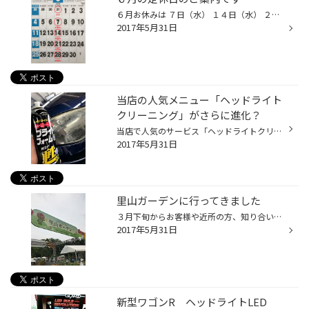
６月お休みは ７日（水） １４日（水） ２１日（水） ２８日（水） です。 営業時間は 平日 １０：００～１９：００ （受け付けは閉店３０分前１８：３０まで） 日曜・祝日 １０：００～１８：００ （受け付けは閉店３０分前１７：３０まで） ６月もお客様のご来店をスタッフ一同お待ちしております。
2017年5月31日
当店の人気メニュー「ヘッドライト
クリーニング」がさらに進化？
当店で人気のサービス「ヘッドライトクリーニング」！！ 長年の使用で汚れてしまったり、くすんでしまったヘッドライトを「ブライトフォーム」という専用のクリーナーを使い綺麗に磨き上げるサービスです。 洗車時のカーシャンプーではなかなか落ちないヘッドライトのくすみですが、このクリーナー...
2017年5月31日
里山ガーデンに行ってきました
３月下旬からお客様や近所の方、知り合いとの会話の中でこんなワードが飛び交うようになりました。 「里山ガーデン」！！ とにかくこの「里山ガーデン」が素晴らしい！と皆口々に騒いでいて、「なんのこっちゃ？」といった感じでした。 その後あまりにも気になるので調べてみると、実は３月２５日か...
2017年5月31日
新型ワゴンR ヘッドライトLED