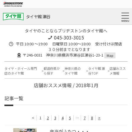
タイヤ館 瀬谷
タイヤのことならブリヂストンのタイヤ館へ
045-303-3015
平日 10:00 ～19:00 日曜祭日 10:00～18:00 受け付けは閉店
３０分前までとなります
〒246-0031 神奈川県横浜市瀬谷区瀬谷1-23-1
Map
タイヤ・ホイール専門
都道府県か
神奈川県の
タイヤ館 瀬
店舗おスス
店のタイヤ館
ら探す
タイヤ館
谷TOP
メ情報
店舗おススメ情報 / 2018年1月
記事一覧
<
1
2
3
4
5
…
7
8
>
弁当がふたつ・・・