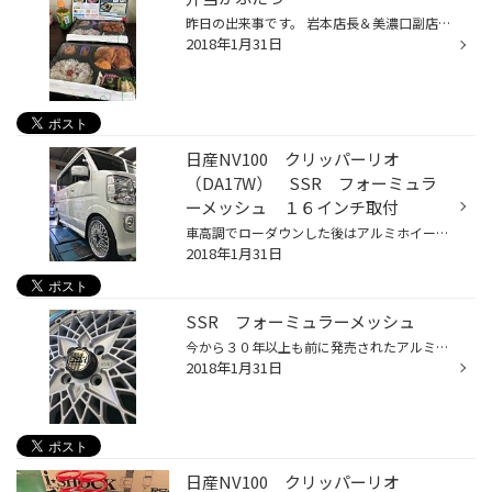
昨日の出来事です。 岩本店長＆美濃口副店長は昨年から地元商店街のレストランが昼間に提供している「仕出し弁当」を毎日昼食にしています。 その名も「絆弁当」！！ ここ数年、健康診断での結果があまりよろしくない両名は、「少しでも健康に良いものを！」とのことでこの仕出し弁当を食べるように...
2018年1月31日
日産NV100 クリッパーリオ
（DA17W） SSR フォーミュラ
ーメッシュ １６インチ取付
車高調でローダウンした後はアルミホイールの取り付けです。 取付するのは「SSR フォーミュラーメッシュ」の１６インチになります。 できるだけリムを深くしたかったので、前後でリム幅を変えました。 フロントは5.5Jx16 100/4H+45 リアは6.0ｘ16 100/4H+45 ローダウンしただけでは車体からはみ出し...
2018年1月31日
SSR フォーミュラーメッシュ
今から３０年以上も前に発売されたアルミホイールです！ 「SSR Formula MESH」 １９８１年にこの世にリリースされて以来今でも根強い人気を誇るアルミホイールですね？ １９８１年と言えば「なめネコ」が流行ったり、チャールズ皇太子がダイアナ妃と結婚した年でもあります。 ちなみに「ルビーの指...
2018年1月31日
日産NV100 クリッパーリオ