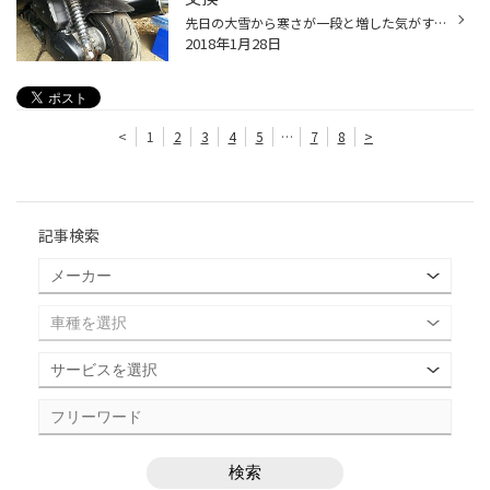
先日の大雪から寒さが一段と増した気がする今日この頃皆様いかがお過ごしですか？ 若さには逆らえない美濃口です。 最近寒いのを理由になかなかバイクに触れないのですが以前ソロツーリングを決行してからまたバイク熱が再発してきました(*^-^*) まだまだ慣らし運転も終わらないのですが予定では今...
2018年1月28日
<
1
2
3
4
5
…
7
8
>
記事検索