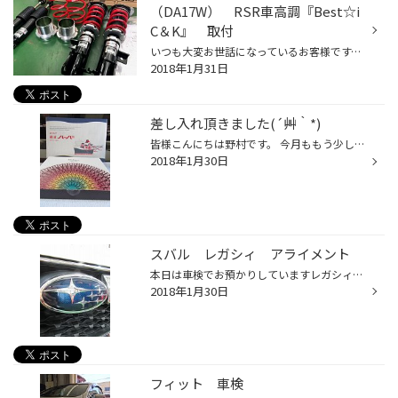
（DA17W） RSR車高調『Best☆i
C＆K』 取付
いつも大変お世話になっているお客様です。 今まではセダンにお乗りになっていましたが、ライフスタイルの変化に合わせ軽自動車に乗り換えられました。 セダンにお乗りの時にもタイヤホイールはもちろん、車高調やエアロ、グリルなど様々なパーツを取付して、ドレスアップされていたお客様ですので...
2018年1月31日
差し入れ頂きました(´艸｀*)
皆様こんにちは野村です。 今月ももう少しで終わりですね。 暖かい春が待ち遠しいです。 そんな寒い中差し入れ頂きました♪ 小腹が空く夕方にスタッフみんなで美味しく頂きました！！ ありがとうございました。
2018年1月30日
スバル レガシィ アライメント
本日は車検でお預かりしていますレガシィのアライメント作業のご紹介です。 本日のお車レガシィは前後のトーが調整箇所になります。 さっそくテスターにて測定してみると 左前のトーが大きくズレておりました。 リアのトーは大きなズレはありませんが基準値に調整します。 僅かなズレもしっかりと調...
2018年1月30日
フィット 車検