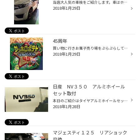
当店大人気の車検をご紹介します。車はホンダ「フィット」です。交換した部品は、エアコンフィルター、ATF、エンジンオイル、ワイパーラバーです。 車を購入してはじめての車検なのですが、走行距離は4万キロぐらいです。この車のATF交換目安が4万キロなので交換しました。ATFのレベルゲージがない...
2018年1月29日
45周年
買い物に行きお菓子売り場をぷらぷらしていると４５周年の文字が目に留まりました。４５周年なのはサッポロポテト「つぶつぶベジタブル」です。ちなみにバーベキュー味は2年後に誕生したみたいです。 サッポロポテトはかっぱえびせんの姉妹品として誕生。久しぶりに食べたくなったので買ってしまい...
2018年1月29日
日産 NV３５０ アルミホイール
セット取付
本日のご紹介はタイヤアルミホイールセット取付です。 作業した車は「日産 NV３５０」です。 今回お客様から足元を派手にしたいとのご依頼を受けましていくつかの候補から選んでいただいたのが「ナイトロパワー クロスクロウ」です。 タイヤはバン専用インチアップタイヤの「GL-R」です。 純正と比...
2018年1月28日
マジェスティ１２５ リアショック
交換