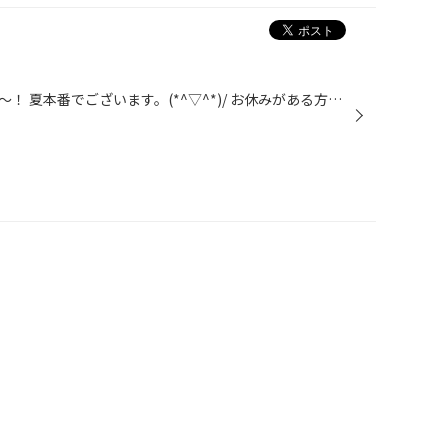
さーいよいよ８月になりました～～！ 夏本番でございます。(*^▽^*)/ お休みがある方も、そうでない方も夏のご予定はお決まりですか？ 私はというと、いまだに具体的な予定が立っておらず、女房、子供から 「どうするんじゃ～～o(`へ’)○」と連日プレッシャーをかけられております。 ちびっ子はみんな...