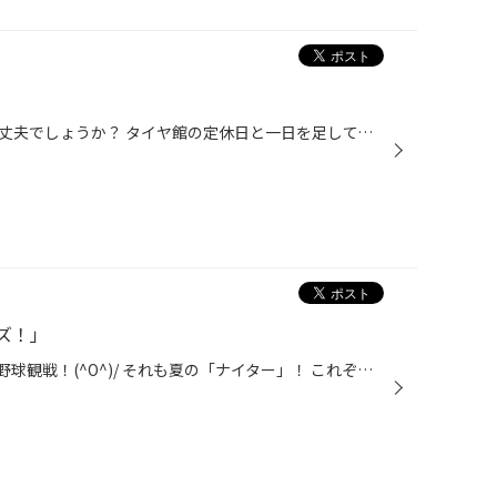
毎日暑いですが、皆さん体調は大丈夫でしょうか？ タイヤ館の定休日と一日を足して、栃木の実家へ 娘と遊びに行って来ました。 何して遊ぼうかと考えた末に群馬県にある、 こどもの国に行くことが勝手に決まり「|||(*￣ﾛ￣)ｶﾞｰﾝ|||」 渋々行きましたよ！ 実際に行って見ると大人も楽しめる感じです...
ズ！」
またまたいってまいりました～～野球観戦！(^O^)/ それも夏の「ナイター」！ これぞ野球観戦の醍醐味であります。 本当に、本当に「弱い」 横浜ベイスターズではございますが 我々ファンは頑張って応援しております。 今日のカードは「横浜VS阪神」！ 今年は阪神にまだ2勝しかしていません。 阪神...