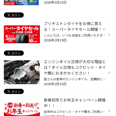
2026年3月23日
ブリヂストンタイヤをお得に買え
る！スーパータイヤセール開催！！
こんにちは、いつも当店をご利用いただきましてありがとうございます。 コクピット・タイヤ館では、ブリヂストンタイヤをお得に買える！ スーパータイヤセールを2月19日(木)から3月29日(日)まで開催いたします！ ブリヂストンのタイヤを4本ご購入で最大20,000円引き！ タイヤをお得にご購入頂けるチ...
2026年2月19日
エンジンオイル交換が大切な理由と
は？オイル交換もコクピット・タイ
ヤ館におまかせください！
皆さんは愛車のエンジンオイル、定期的に交換していますか? 大切な愛車のコンディションを保つだけではなく、楽しく安全にドライブするためには 定期的なエンジンオイル交換はとても大切です。 【エンジンオイル交換しないとどうなるの？】 エンジンオイルは、エンジン内部の部品がスムーズに動くよ...
2026年2月16日
新春初売りお年玉キャンペーン開催
中！！
旧年中はコクピット・タイヤ館をご利用いただき、誠にありがとうございました。 本年もお客様の安全・安心なカーライフの為、一層努力してまいりますので、 引き続き宜しくお願い申し上げます。 いつもコクピット・タイヤ館をご愛顧いただいているアプリ会員様限定で 新春初売りお年玉キャンペーン...