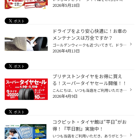
2026年5月18日
ドライブをより安心快適に！お車の
メンテナンスは万全ですか？
ゴールデンウィークも近づいてきて、ドライブやお車でのお出かけを予定されている方も 多くいらっしゃると思います。 安心してお出かけいただくためにも、久しぶりに運転される方、長距離運転のご予定がある方は 特にお車のメンテナンスを事前にしっかりしましょう！ 【お出かけ前のメンテナンスポ...
2026年4月13日
ブリヂストンタイヤをお得に買え
る！スーパータイヤセール開催！！
こんにちは、いつも当店をご利用いただきましてありがとうございます。 コクピット・タイヤ館では、ブリヂストンタイヤをお得に買える！ スーパータイヤセールを4月9日(木)から5月10日(日)まで開催いたします！ ブリヂストンのタイヤを4本ご購入で最大20,000円引き！ タイヤをお得にご購入頂けるチ...
2026年4月9日
コクピット・タイヤ館は“平日”がお
得！『平日割』実施中！
いつも当店をご利用いただき、ありがとうございます。 コクピット・タイヤ館では、コクピット・タイヤ館アプリ会員の方限定で月曜日から金曜日の間、 タイヤやオイル、バッテリーなどのメンテナンスがお得に交換できる、 『平日割』を実施しております！！ 「平日割」のここがオススメ♪ 平日だと・...