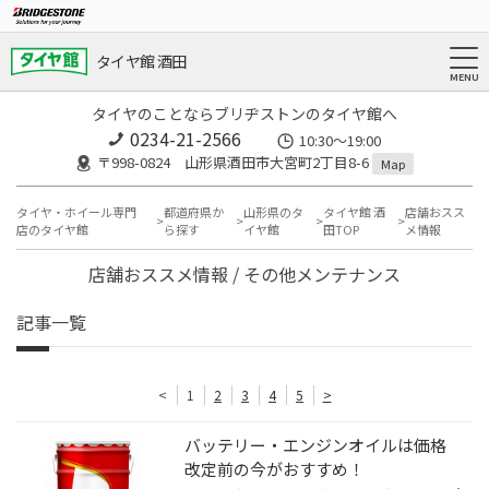
タイヤ館 酒田
タイヤのことならブリヂストンのタイヤ館へ
0234-21-2566
10:30～19:00
〒998-0824 山形県酒田市大宮町2丁目8-6
Map
タイヤ・ホイール専門
都道府県か
山形県のタ
タイヤ館 酒
店舗おスス
店のタイヤ館
ら探す
イヤ館
田TOP
メ情報
店舗おススメ情報 / その他メンテナンス
記事一覧
<
1
2
3
4
5
>
バッテリー・エンジンオイルは価格
改定前の今がおすすめ！