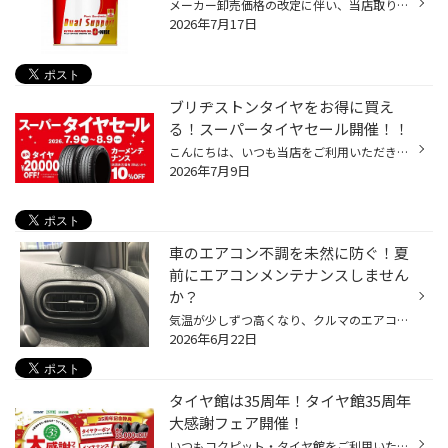
メーカー卸売価格の改定に伴い、当店取り扱いの一部のバッテリー・エンジンオイルの価格改定を 8/1より随時実施させていただきます。 現状の価格改定前の価格での対応については、各製品の値上がり前日までの作業実施が対象となっております。 夏休みでお出かけ予定の方やそろそろ交換時期を迎えて...
2026年7月17日
ブリヂストンタイヤをお得に買え
る！スーパータイヤセール開催！！
こんにちは、いつも当店をご利用いただきましてありがとうございます。 コクピット・タイヤ館では、ブリヂストンタイヤをお得に買える！ スーパータイヤセールを7月9日(木)から8月9日(日)まで開催いたします！ ブリヂストンのタイヤを4本ご購入で最大20,000円引き！ タイヤをお得にご購入頂けるチャ...
2026年7月9日
車のエアコン不調を未然に防ぐ！夏
前にエアコンメンテナンスしません
か？
気温が少しずつ高くなり、クルマのエアコンを使用する機会も増えてきていると思います。 是非、夏本番を迎える前におクルマのエアコンのメンテナンスをしませんか？ 【より快適に♪今がおススメ！カーエアコンのメンテナンス】 ■エアコンガスクリーニング おクルマの経年劣化によって、エアコンの効...
2026年6月22日
タイヤ館は35周年！タイヤ館35周年
大感謝フェア開催！
いつもコクピット・タイヤ館をご利用いただき、誠にありがとうございます！ 多くのお客様に支えられて、タイヤ館は35周年を迎えることが出来ました。 これからもお客様の安全・安心なカーライフを全力でサポートしてまいりますので、 引き続きタイヤ館をよろしくお願いいたします。 35周年を迎えた...