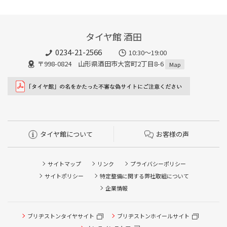
タイヤ館 酒田
0234-21-2566
10:30～19:00
〒998-0824 山形県酒田市大宮町2丁目8-6
Map
タイヤ館について
お客様の声
サイトマップ
リンク
プライバシーポリシー
サイトポリシー
特定整備に関する弊社取組について
企業情報
タイヤ/サービスに関するご相談の予約
タイヤ点検・安全点検/タイヤ履き替え/オイル交換/その他
ブリヂストンタイヤサイト
ブリヂストンホイールサイト
ピット作業の予約