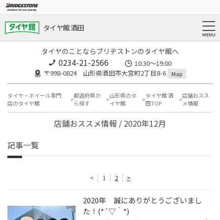
タイヤ館 酒田
タイヤのことならブリヂストンのタイヤ館へ
0234-21-2566
10:30～19:00
〒998-0824 山形県酒田市大宮町2丁目8-6
Map
タイヤ・ホイール専門
都道府県か
山形県のタ
タイヤ館 酒
店舗おスス
店のタイヤ館
ら探す
イヤ館
田TOP
メ情報
店舗おススメ情報 / 2020年12月
記事一覧
<
1
2
>
2020年 誠にありがとうございまし
た！(*´▽｀*)