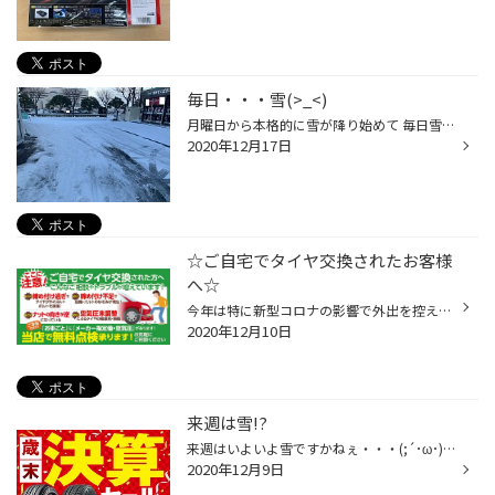
毎日・・・雪(>_<)
月曜日から本格的に雪が降り始めて 毎日雪ですね(>_<) 風が強すぎるので、ドンドン積もるというよりは 道路がテカテカしていて・・・・怖いっ！！！！ この状態はまだまだ続きそうですね。 一度スタッドレスタイヤを履いたけど ブレーキの効きが不安という方や、長く使用しているから・・という方は...
2020年12月17日
☆ご自宅でタイヤ交換されたお客様
へ☆
今年は特に新型コロナの影響で外出を控え、 ご自宅でタイヤ交換をされている方が多くいらっしゃいます。 お客様のトラブルを事前に防ぐために 無料で「空気圧のチェックとナットの締め付け確認」を行っております。 スタッドレスタイヤの残溝・硬度も一緒に点検させて頂きます！ ご来店された時はス...
2020年12月10日
来週は雪!?
来週はいよいよ雪ですかねぇ・・・(;´･ω･) TVの天気予報などでも週明けから寒いと言っていましたね。 皆様、冬の準備は万全ですか？ スタッドレスタイヤの履き替えをご自宅でされた方は 空気圧点検などタイヤ館の無料点検へお立ち寄りくださいね!(^^)! さて11月からタイヤ交換が少しずつスタートし...
2020年12月9日