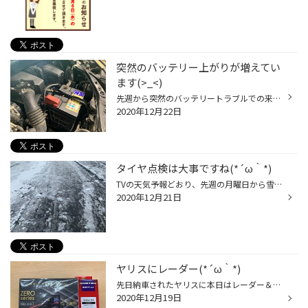
突然のバッテリー上がりが増えてい
ます(>_<)
先週から突然のバッテリートラブルでの来店が増えてきています(>_<) 「昨日まではかかったのに・・」「朝の出勤前に・・」など TVのニュースでもしきりに 年末年始寒波( ﾟДﾟ)と言っておりますが いざっという時に急にバッテリーが上がって慌てない為にも、 今一度バッテリー点検しましょ！！
2020年12月22日
タイヤ点検は大事ですね(*´ω｀*)
TVの天気予報どおり、先週の月曜日から雪が降り始めて 1週間・・。風は強くて吹雪くし、道路はテカテカ光っていて ちょうど帰宅時間はアイスバーン(>_<) 毎日怖かったです・・ 先週は一度履いたけれど効きが弱いっ！！止まる距離が伸びた・・など 交換にご来店される方が多くいらっしゃいました。 ...
2020年12月21日
ヤリスにレーダー(*´ω｀*)
先日納車されたヤリスに本日はレーダー＆TVキットの取付です(*´ω｀*) 外は大荒れの天候の為PITのシャッターを閉めての作業です( ﾟДﾟ) 同時に100KM点検も実施！ こちらのヤリスは先日WEBで紹介させて頂いたタイヤ交換とは別の2台目(*'▽') アルミホイールがちょっと違います！！ 写真はタイヤ交換の時...
2020年12月19日