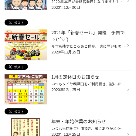
2020年 本日が最終営業日となります！ 1年間皆様にご来店頂き誠にありがとうございました(*'▽') 2021年は定休日の変更があったりと、皆様にご不便をお掛けする事もあるかと思いますが スタッフ一同元気に明るく頑張ってまいりますので 2021年も宜しくお願い致します！ 2021年が良い一年になりますよ...
2020年12月30日
2021年「新春セール」開催 予告で
す(*'▽')
今年も残すところあと僅か。 実に早いものですね・・ とは言え当店は12月30日まで営業しておりますので 2020年中もまだまだ皆様のご来店をお待ちしておりますよ～(*´▽｀*) 同時に 2021年最初のスタートを飾る「新春セール」のご案内もしちゃいます!(^^)! 2021年営業スタートの1月7日(木)から17日(日...
2020年12月25日
1月の定休日のお知らせ
いつもタイヤ館酒田をご利用頂き、誠にありがとうございます(*´▽｀*) 2021年1月の定休日のお知らせです。 これまでの定休日から変更もあり 皆様にはご不便をお掛け致しますが、何卒ご理解賜りますよう宜しくお願い致します。
2020年12月25日
年末・年始休業のお知らせ
いつも当店をご利用頂き、誠にありがとうございます。 誠に勝手ながら、年末年始の営業について下記の日程を休業とさせて頂きます。 12月30日(水) 営業 12月31日(木) 休業 1月 1日(金) 休業 1月 2日(土) 休業 1月 3日(日) 休業 1月 4日(月) 休業 1月 5日(火) 休業 1月 6日(水) 休業 1月 7日(木) 新...
2020年12月25日