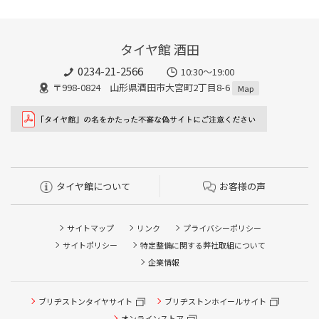
タイヤ館 酒田
0234-21-2566
10:30～19:00
〒998-0824 山形県酒田市大宮町2丁目8-6
Map
タイヤ館について
お客様の声
サイトマップ
リンク
プライバシーポリシー
サイトポリシー
特定整備に関する弊社取組について
企業情報
タイヤ/サービスに関するご相談の予約
タイヤ点検・安全点検/タイヤ履き替え/オイル交換/その他
ブリヂストンタイヤサイト
ブリヂストンホイールサイト
ピット作業の予約
オンラインストア