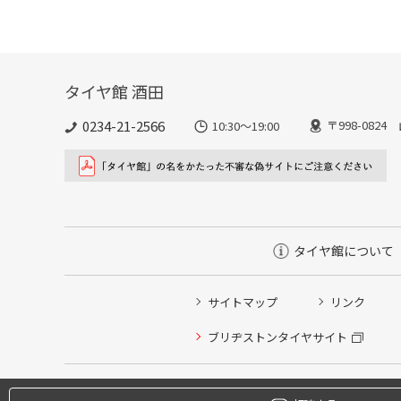
タイヤ館 酒田
0234-21-2566
〒998-082
10:30～19:00
タイヤ館について
タイヤ/サービスに関するご相談の予約
サイトマップ
リンク
タイヤ点検・安全点検/タイヤ履き替え/オイル交換/その
ブリヂストンタイヤサイト
クローク契約会員専用タイヤ履き替え※タイヤ履き替えを
本日のタイヤ履き替え順番待ち予約 ※クローク契約会員