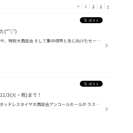
<
1
2
3
>
*'▽')
10月はスタッドレス割引大抽選会や、特別大商談会 そして集中得市と冬に向けたセールを開催させて頂きました!(^^)! 多くの皆様にご来店頂き、本当にありがとうございました(*´ω｀*) いよいよ11月！！今年も残り2ヶ月(ﾟдﾟ)！ 早いっ！！本当に早いっ！！！！！！ そして冬に突入するわけです・・ 冬...
11/3(火・祝)まで！
只今、好評開催中の集中得市＆スタッドレスタイヤ大商談会アンコールセールが ラスト5日間となりました!(^^)! 今日もご来店頂いた数名の方が 「山が白くなってるよ～(ﾟдﾟ)！」と言っていましたが・・ 急に肌寒くなった感じからも、冬が近いのかなぁ～と思います(;´･ω･) さぁ皆さま！！早めに冬の準...