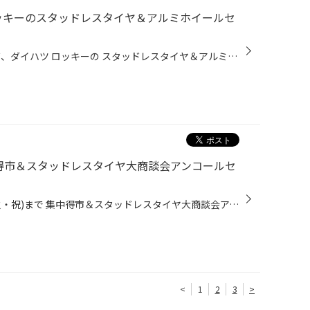
ロッキーのスタッドレスタイヤ＆アルミホイールセ
お問い合わせも多いトヨタ ライズ、ダイハツ ロッキーの スタッドレスタイヤ＆アルミホイールセット（●＾o＾●） ご紹介させて頂くのは 17インチセットです。 タイヤ 195/60R17 ブリザックVRX2 ブリヂストンアルミホイール BALMINUM(バルミナ) TR10 お色は マットブラック NEWです!(^^)! ご注文頂き...
集中得市＆スタッドレスタイヤ大商談会アンコールセ
いよいよ明日24日(土)から11/3(火・祝)まで 集中得市＆スタッドレスタイヤ大商談会アンコールセールが 始まります!(^^)! 冬の準備はこの期間で！！！！ 徐々に履き替えも始まり、冬も もう間近・・ お買い得なスタッドレスタイヤやアルミホイールセット 冬の必需品 冬用ワイパーやスノーブラシなど...
<
1
2
3
>