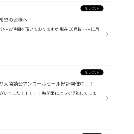
希望の皆様へ
アライメント調整作業では通常60分～お時間を頂いておりますが 現在 10月後半～11月にかけては2・3時間以上のお時間を頂く状況となっております。 代車を予めご用意させて頂くなど対応しておりますので ご希望の日程がありましたら、事前に必ず店舗へお問合せをお願い致します。 WEBオンライン予約...
ヤ大商談会アンコールセール好評開催中！！
週末の皆様のご来店ありがとうございました！！！！！ 時間帯によって混雑してしまい お待たせしてしまった皆様には大変申し訳ありませんでした。 現在タイヤ館酒田は休まず営業中です（●＾o＾●） 平日も皆様のご来店をお待ちしております！ 集中得市スタートの2日間はスタッドレスタイヤの購入や ...