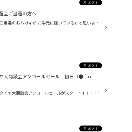
選会ご当選の方へ
スタッドレスタイヤ割引大抽選会ご当選のおハガキが お手元に届いているかと思います（●＾o＾●） 有効期限は10月31日(土)までとなっておりますので 是非期間中でのご来店、ご相談お待ちしております!(^^)!
ヤ大商談会アンコールセール 初日（●＾o＾
本日から集中得市＆スタッドレスタイヤ大商談会アンコールセールがスタート！！！ 終日皆様のご来店誠にありがとうございました!(^^)! ご注文頂いたスタッドレスタイヤやアルミホイールは 直ぐにご用意にかかりますね(*´ω｀*) 本日は履き替え作業も実施させていただきました。 写真はハスラー ブリ...