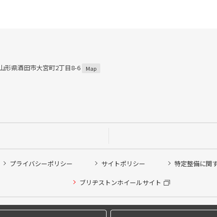
4 山形県酒田市大宮町2丁目8-6
Map
プライバシーポリシー
サイトポリシー
特定整備に関
他ピット作業の予約
ブリヂストンホイールサイト
希望のクローク契約会員の方はこちらを選択ください
の方はご利用いただけません
Copyright © 2024 Bridgestone Retail Co.,Ltd. All rights Reserved.