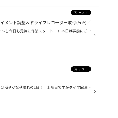
ライメント調整＆ドライブレコーダー取付(^o^)／
少し風が強くて肌寒い(;´･ω･) しか～し今日も元気に作業スタート！！ 本日は事前にご予約頂いていたタイヤ交換＆アライメント調整＆ドライブレコーダー取付。 まずは、スタッドレスタイヤへ履き替えてアライメント調整!(^^)! アライメント調整を行って接地面を適正にすることで、スタッドレスタイヤ...
おはようございます(*´ω｀*) 今日は穏やかな秋晴れの1日！！水曜日ですがタイヤ館酒田は 元気に営業しておりますのでご来店くださいね(*'▽') さてさて本日の作業はキャンターにナビ＆ETC＆ドライブレコーダーの取付！！ 武田さんと阪口君が2人で着々と作業中ですね（●＾o＾●） スタッドレスタイヤへ...