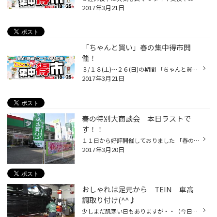
2017年3月21日
「ちゃんと買い」春の集中得市開
催！
３/１８(土)～２６(日)の期間 「ちゃんと買い」春の集中得市開催です(#^.^#) いよいよ春本番！ タイヤ交換前にしっかりタイヤ点検がおススメ！ もちろん交換作業もご依頼ください(^^♪ 春に向けてアルミホイールやオーディオなど 是非ご検討中の方は、このお得な期間に 当店へ!(^^)! スタッフ一同皆...
2017年3月21日
春の特別大商談会 本日ラストで
す！！
１１日から好評開催しておりました 「春の特別大商談会」が本日で終了となります！ 交換前のタイヤ点検に是非お立ち寄りください(*^_^*) スタッフ一同、元気いっぱいに皆様のご来店をお待ちしております！
2017年3月20日
おしゃれは足元から TEIN 車高
調取り付け(^^♪
少しまだ肌寒い日もありますが・・（今日もちょっとミゾレっぽかったですが） やはり春に向かってお車のドレスアップのご注文が増えてきました！！ ありがとうございます(*^_^*) 今日は最近納車になったステップワゴンにＴＥＩＮの車高調取り付けです！ 天候を見ながらの作業予定でしたが お待たせ...