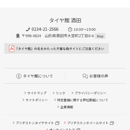
タイヤ館 酒田
0234-21-2566
10:30～19:00
〒998-0824 山形県酒田市大宮町2丁目8-6
Map
タイヤ館について
お客様の声
サイトマップ
リンク
プライバシーポリシー
サイトポリシー
特定整備に関する弊社取組について
企業情報
タイヤ/サービスに関するご相談の予約
タイヤ点検・安全点検/タイヤ履き替え/オイル交換/その他
ブリヂストンタイヤサイト
ブリヂストンホイールサイト
ピット作業の予約
オンラインストア