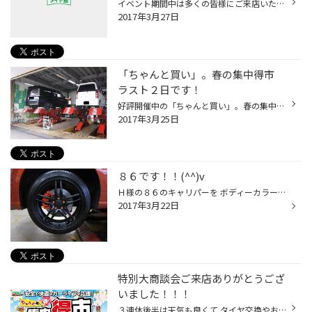
イベント期間中は多くの皆様にご来店いただき 誠にありがとうございました！！ ご予約いただいた商品は、ただいま注文しておりますので 今しばらくお待ち下さい(*^_^*) また次回のイベント案内もこちらショップからのお知らせや、 セール情報でご案内いたしますので しっかりチェックして下さいね。
2017年3月27日
「ちゃんと買い」。春の集中得市
ラスト２日です！
好評開催中の「ちゃんと買い」。春の集中得市！ いよいよラスト２日となりました！！！ 昨日も多くの皆様にご来店いただきましたが 本日も開店よりお立ち寄りいただております(*^_^*) スタッフ一同元気にお待ちしておりますので お気軽ご来店くださいね！
2017年3月25日
８６です！！(^^)v
Ｈ様の８６のキャリパーを ボディーカラーに合わせてオレンジ塗装！ 重ね塗りを２日間 何度も繰り返し しっかりときれいな色に仕上げました(^^♪ 作業と一緒にご注文いただいた ブリヂストンアルミホイール 「 プロドライブ ＧＣ-05Ｋ フラットブラック 17ｘ7J 」を装着！！！ ナットはＲＡＹＳさ...
2017年3月22日
特別大商談会ご来店ありがとうござ
いました！！！
３連休後半は天気も良くて タイヤ交換やお車メンテナンス、タイヤのご注文に たくさんの皆様にご来店いただき 本当にありがとうございました！！！ ただいまご注文商品の入荷待ちの皆様・・ もう少々お待ちくださいね<m(__)m> ちょっと時間がなくて、フェア期間中にお立ち寄りいただけなかった方。 ...