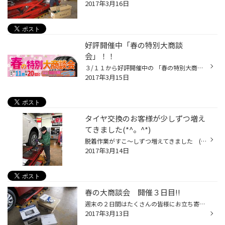
2017年3月16日
好評開催中「春の特別大商談
会」！！
３/１１から好評開催中の 「春の特別大商談会」！ 日々多くの皆様にお立ち寄りいただき 本当にありがとうございます！！(*^_^*) イベントも今日でちょうど半分が過ぎました・・ しか～しまだ残すところ５日間あります！！！！ タイヤ館酒田は毎日元気いっぱい営業しておりますので ぜひお気軽にお立...
2017年3月15日
タイヤ交換のお客様が少しずつ増え
てきました(*^。^*)
脱着作業がすこ～しずつ増えてきました (*^。^*) タイヤ館ではタイヤ交換に おススメの作業があるんですよ!! タイヤを車軸のど真ん中に取り付けて振動を軽減！ 快適なドライブをしっかりサポートする「センターフィット」です！！！ ブリヂストンの特許技術です。 本日も脱着の作業で、Ｓ様のプリ...
2017年3月14日
春の大商談会 開催３日目!!
週末の２日間はたくさんの皆様にお立ち寄りいただき 誠にありがとうございました(*^。^*) ご注文いただきました商品は、只今準備していますので 今しばらくお待ちくださいね！ この週末は時間がなくてよれなかったなぁ～という方も 来週月曜日、２０日まで開催しておりますので 是非お気軽にお立ち...
2017年3月13日