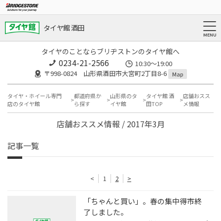
タイヤ館 酒田
タイヤのことならブリヂストンのタイヤ館へ
0234-21-2566
10:30～19:00
〒998-0824 山形県酒田市大宮町2丁目8-6
Map
タイヤ・ホイール専門
都道府県か
山形県のタ
タイヤ館 酒
店舗おスス
店のタイヤ館
ら探す
イヤ館
田TOP
メ情報
店舗おススメ情報 / 2017年3月
記事一覧
<
1
2
>
「ちゃんと買い」。春の集中得市終
了しました。