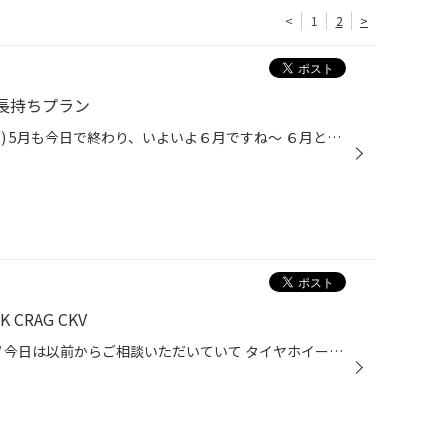
<
1
2
>
ント長持ちプラン
こんにちはタイヤ館酒田です(^O^) 5月も今日で終わり、いよいよ６月ですね〜 ６月といえば梅雨入りです。雨の日が多くなるとワイパーと タイヤが気になります、減って溝が無くなったタイヤでの走行は スリップしやすく危険です 当店では無料タイヤ点検をしていますので お気軽にご来店くださいね〜 ...
RAG CKV
こんにちはタイヤ館酒田です(^^)/ 今日は以前からご相談いただいていて タイヤホイールセットをお取り付けさせていただいた お車のご紹介をさせて頂きます♪ 先日注文いただいたホイールセットが ご用意できたので、さっそくお取り付け させて頂きました＼(^o^)／ スタッドレスは純正の鉄ホイールな...