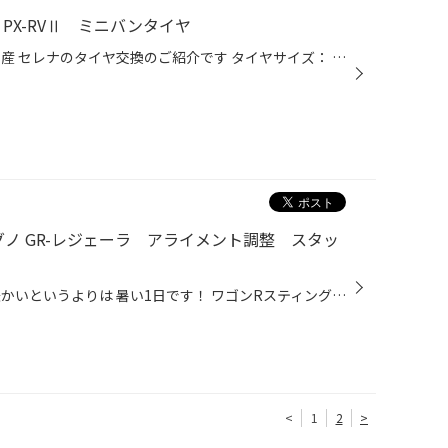
 PX-RVⅡ ミニバンタイヤ
こんにちは！タイヤ館酒田です 日産 セレナのタイヤ交換のご紹介です タイヤサイズ： 205/50R17 タイヤ： Playz PX-RVⅡ Playz PX-RVⅡはミニバン専用設計のタイヤです 車重が重く 車高が高いため、 タイヤの減りが偏りやすい・・ ミニバン特有のふらつきも抑制したい・・ これらに【ミニバン専用設計...
ノ GR-レジェーラ アライメント調整 スタッ
こんにちは！タイヤ館酒田です 暖かいというよりは 暑い1日です！ ワゴンRスティングレーのタイヤ交換のご紹介です 165/55R15 REGNO GR-Leggera 新車時装着タイヤ エコピア EP150からの交換です REGNO GR-Leggeraの魅力 1.軽自動車での静かな車内空間を演出 2.快適な乗り心地を実現 3.より安全に長...
<
1
2
>