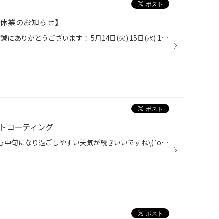
 店舗休業のお知らせ】
いつもタイヤ館酒田をご利用頂き 誠にありがとうございます！ 5月14日(火) 15日(水) 16日(木) の3日間、店舗休業となります。 ご不便をおかけしますが、 何卒よろしくお願い致します。
イトコーティング
こんにちはタイヤ館酒田です 5月も中旬になり過ごしやすい天気が続きいいですね\( ˆoˆ )/ 今日はアクアのヘッドライトコーティングの紹介です 紫外線などの影響でヘッドライトが黄ばんで曇ってます 見た目も気になりますがライトが暗くなり視界も悪く安全に走行出来なくなります 最近はヘッドライト...