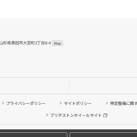
4 山形県酒田市大宮町2丁目8-6
Map
プライバシーポリシー
サイトポリシー
特定整備に関
他ピット作業の予約
ブリヂストンホイールサイト
希望のクローク契約会員の方はこちらを選択ください
の方はご利用いただけません
Copyright © 2024 Bridgestone Retail Co.,Ltd. All rights Reserved.