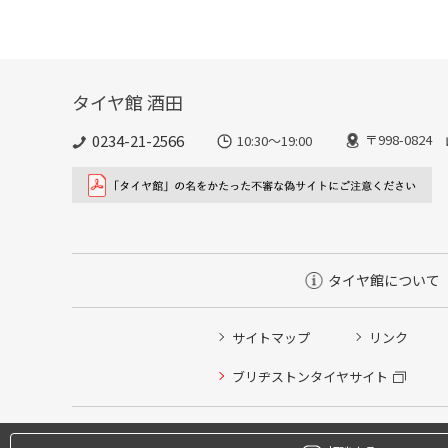
タイヤ館 酒田
0234-21-2566
〒998-082
10:30～19:00
タイヤ館について
タイヤ/サービスに関するご相談の予約
サイトマップ
リンク
タイヤ点検・安全点検/タイヤ履き替え/オイル交換/その
ブリヂストンタイヤサイト
クローク契約会員専用タイヤ履き替え※タイヤ履き替えを
本日のタイヤ履き替え順番待ち予約 ※クローク契約会員