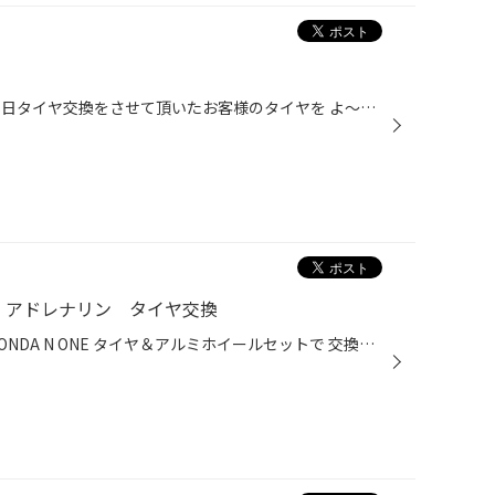
こんにちは！タイヤ館酒田です 本日タイヤ交換をさせて頂いたお客様のタイヤを よ～く見ると・・・ タイヤの横に大きなコブの様な膨らみが！！ 事前にタイヤのご注文を頂いていたのですが 残り溝はしっかりとある！ ひび割れも無し！！ 交換！？ ！？ あっ！！！！！コブ・・・ タイヤをしっかりと...
ザ アドレナリン タイヤ交換
こんにちは！タイヤ館酒田です HONDA N ONE タイヤ＆アルミホイールセットで 交換をさせて頂きました 今回は15インチへインチアップです タイヤ：POTENZA Adrenalin RE004 アルミホイール：POTENZA SW010 POTENZA Adrenalin RE004は 幅広い車種に対応するスタイリッシュPOTENZAです カジュアルスポ...