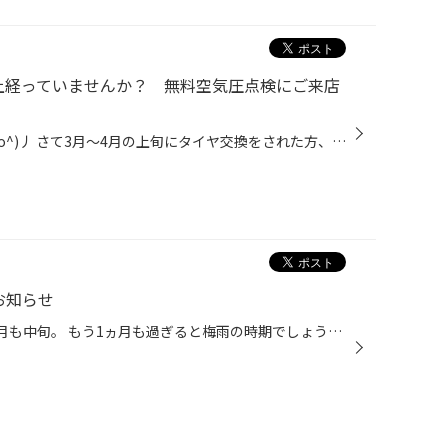
上経っていませんか？ 無料空気圧点検にご来店
こんにちは！タイヤ館酒田です(^o^)丿 さて3月～4月の上旬にタイヤ交換をされた方、 また、ご自宅でタイヤ交換をされた方 交換後の点検はされましたか？？？？ 交換の時期によっては、2ヶ月程度過ぎた方もいらっしゃるかと思います！ タイヤ交換の時にしっかり点検していても・・・・・・・ 1ヶ月で...
のお知らせ
こんにちは！タイヤ館酒田です 5月も中旬。 もう1ヵ月も過ぎると梅雨の時期でしょうか？ 雨の日が多くなる前に 安心してお車を運転して頂けるよう タイヤ点検おススメです♪ 明日5/21(火)・5/22(水)は定休日となります 5/23(木)より通常営業となりますが 5月は営業時間も通常に戻ります。 10時30分開...