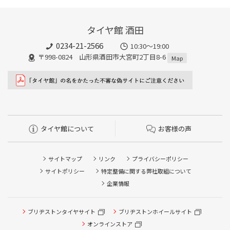
タイヤ館 酒田
0234-21-2566
10:30～19:00
〒998-0824 山形県酒田市大宮町2丁目8-6
Map
タイヤ館について
お客様の声
サイトマップ
リンク
プライバシーポリシー
サイトポリシー
特定整備に関する弊社取組について
企業情報
タイヤ/サービスに関するご相談の予約
ブリヂストンタイヤサイト
ブリヂストンホイールサイト
タイヤ点検・安全点検/タイヤ履き替え/オイル交換/その他
ピット作業の予約
オンラインストア