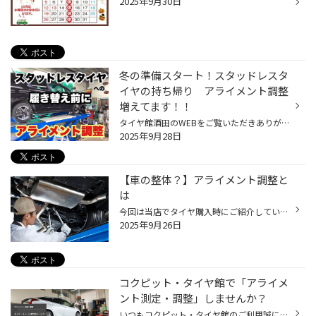
2025年9月30日
冬の準備スタート！スタッドレスタ
イヤの持ち帰り アライメント調整
増えてます！！
タイヤ館酒田のWEBをご覧いただきありがとうございます！ 間もなく10月です。早めに冬の準備ということでスタッドレスタイヤのお持ち帰りや 履き替え前のアライメント調整作業が増えてます！！ アライメント調整をおススメするには理由があります！ タイヤの接地圧にバラつきがある(タイヤの取付角...
2025年9月28日
【車の整体？】アライメント調整と
は
今回は当店でタイヤ購入時にご紹介しているアライメント調整についてお話します いきなり聞いたことが無いカタカナ言葉で拒否反応が出てしまっている方もいるかもしれませんが 出来るだけ難しい言葉は使わずにご説明しますので是非最後までご覧ください！ アライメントとは？ 突然ですが、皆さんは...
2025年9月26日
コクピット・タイヤ館で「アライメ
ント測定・調整」しませんか？
いつもコクピット・タイヤ館のご利用誠にありがとうございます。 皆さん、おクルマを運転していて、フラフラしてまっすぐ走らない、ハンドルがぶれる、 まっすぐ走っている時でもハンドルが左右どちらかに傾いている、 カーブで曲がりにくいなどの ご経験はございませんか？ その症状、おクルマの「...