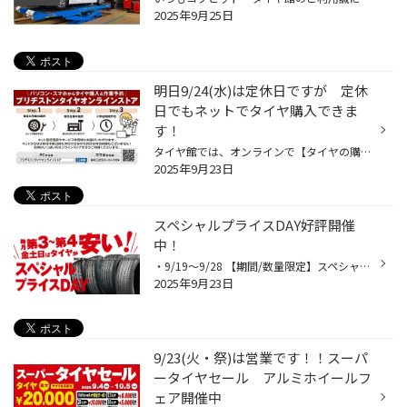
2025年9月25日
明日9/24(水)は定休日ですが 定休
日でもネットでタイヤ購入できま
す！
タイヤ館では、オンラインで【タイヤの購入予約】と同時に、【取付け店舗の選択】だけでなく 【作業の日時】の予約まで済ませる事が可能です。 しかも、購入したタイヤは取付け予定の店舗に直送される為、予約した日時に店舗に向かえばOK！ オンライン限定モデルもございますので、是非ご利用下さい...
2025年9月23日
スペシャルプライスDAY好評開催
中！
・9/19～9/28 【期間/数量限定】スペシャルプライスDAY スペシャルプライスDAYはコチラ お買い得企画開催中です♪ もうすぐ冬だし夏タイヤは今年は我慢しよう・・・と思いながらも買い替えが必要になってしまった、 という方もいらっしゃるのではないでしょうか？ そんな方はぜひこのを機会をご活用...
2025年9月23日
9/23(火・祭)は営業です！！スーパ
ータイヤセール アルミホイールフ
ェア開催中