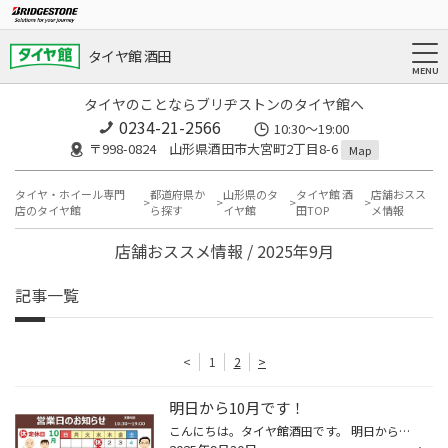
タイヤ館 酒田
タイヤのことならブリヂストンのタイヤ館へ
0234-21-2566
10:30～19:00
〒998-0824 山形県酒田市大宮町2丁目8-6
Map
タイヤ・ホイール専門
都道府県か
山形県のタ
タイヤ館 酒
店舗おスス
店のタイヤ館
ら探す
イヤ館
田TOP
メ情報
店舗おススメ情報 / 2025年9月
記事一覧
<
1
2
>
明日から10月です！
こんにちは。タイヤ館酒田です。 明日から10月です。早いですねΣ(ﾟДﾟ) 今年も残り3ヶ月です！！！！！！！！！ さて10月のタイヤ館酒田は 毎週水曜日のみ定休日となります。 10月はスタッドレスタイヤの大商談会も開催予定です。 セールのご案内はセール情報などもチェックしてくださいね。 10月も ...