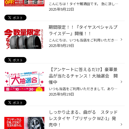
こんにちは！タイヤ館酒田です。 急に涼しくなってきましたね。 最近はスタッドレスタイヤやアルミホイールのご相談が多いですm(__)m ありがとうございます！！ そして ドライブシーズン お出かけの機会が増えているかと思いますが オイル交換やバッテリー交換などのメンテナンスも増えてます。 さ...
2025年9月22日
期間限定！！『タイヤスペシャルプ
ライスデー』開催！！
こんにちは、いつも当店をご利用いただきましてありがとうございます。 本日より、コクピット・タイヤ館におきまして、 期間限定！ サイズ限定！！ 数量限定！！！ お得にお買い求めいただける、「タイヤスペシャルプライスデー」がスタートします！ お得なタイヤのご紹介！！ ワゴンR、N-BOX、タン...
2025年9月19日
【アンケートに答えるだけ】豪華景
品が当たるチャンス！大抽選会 開
催中
いつも当店をご利用いただきまして、ありがとうございます。 7月10日(木)から、「夏/冬の大抽選会」を開催しております！ コクピット・タイヤ館アプリからアンケートに答えて頂くと、抽選で豪華景品をプレゼント！ 1等：JTBトラベルギフト150,000円分 2等：ダイソン 空気清浄ファンヒーター 3等：uF...
2025年9月19日
しっかり止まる、曲がる スタッド
レスタイヤ「ブリザック WZ-1」発
売中！