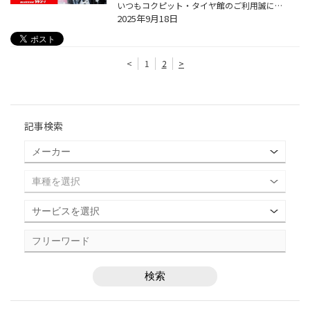
いつもコクピット・タイヤ館のご利用誠にありがとうございます。 今回は、9月より発売となった、商品設計基盤技術「ENLITEN」を搭載した, 乗用車用スタッドレスタイヤ「BLIZZAK WZ-1」についてご紹介いたします。 冬道の安心・安全を支える3つの特徴 しっかり止まる、曲がる「ブリザックWZ-1」の製...
2025年9月18日
<
1
2
>
記事検索