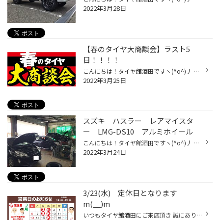
2022年3月28日
【春のタイヤ大商談会】ラスト5
日！！！！
こんにちは！タイヤ館酒田ですヽ(^o^)丿 本日も皆様 ご来店誠にありがとうございます！！！！！ 只今好評開催中の【春のタイヤ大商談会】もいよいよラスト5日となりますΣ(ﾟДﾟ) 交換を検討中の方は 是非この機会にタイヤ館酒田へお立ち寄りください!(^^)! サイズが合えばお得な在庫処分も同時開催中...
2022年3月25日
スズキ ハスラー レアマイスタ
ー LMG-DS10 アルミホイール
こんにちは！タイヤ館酒田ですヽ(^o^)丿 只今【春のタイヤ大商談会】好評開催中♪ 本日も大変多くの皆様のご来店誠にありがとうございます！！ 開店からPITはいっぱいに!(^^)! お待ち頂いた皆様 申し訳ありませんでしたm(__)m さて本日ご紹介させていただくのは スズキ ハスラーのアルミホイール♪ レ...
2022年3月24日
3/23(水) 定休日となります
m(__)m
いつもタイヤ館酒田にご来店頂き 誠にありがとうございます!(^^)! 3/23(水)は 当店定休日となりますm(__)m 24日(木)より 通常営業となりますので 宜しくお願い致します。 【春のタイヤ大商談会】は今月31日まで！！！ 皆様のご来店をお待ちしておりますヽ(^o^)丿