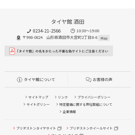
タイヤ館 酒田
0234-21-2566
10:30～19:00
〒998-0824 山形県酒田市大宮町2丁目8-6
Map
タイヤ館について
お客様の声
サイトマップ
リンク
プライバシーポリシー
サイトポリシー
特定整備に関する弊社取組について
企業情報
タイヤ/サービスに関するご相談の予約
ブリヂストンタイヤサイト
ブリヂストンホイールサイト
タイヤ点検・安全点検/タイヤ履き替え/オイル交換/その他
ピット作業の予約