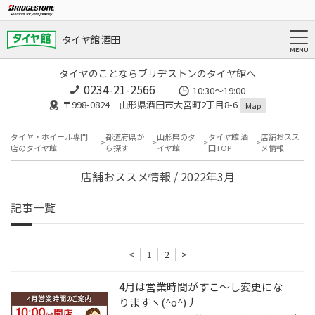
タイヤ館 酒田
タイヤのことならブリヂストンのタイヤ館へ
0234-21-2566
10:30～19:00
〒998-0824 山形県酒田市大宮町2丁目8-6
Map
タイヤ・ホイール専門
都道府県か
山形県のタ
タイヤ館 酒
店舗おスス
店のタイヤ館
ら探す
イヤ館
田TOP
メ情報
店舗おススメ情報 / 2022年3月
記事一覧
<
1
2
>
4月は営業時間がすこ～し変更にな
りますヽ(^o^)丿