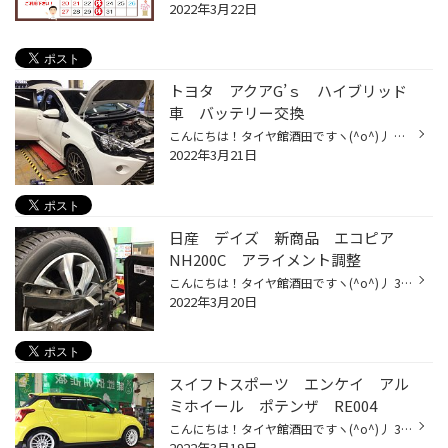
2022年3月22日
トヨタ アクアG’ｓ ハイブリッド
車 バッテリー交換
こんにちは！タイヤ館酒田ですヽ(^o^)丿 只今 【春のタイヤ大商談会】好評開催中です！！ さて本日の PITではバッテリー交換を3台連続で作業中!(^^)! 一部ご紹介させて頂きます。 お車は トヨタ アクアG’ｓ バッテリーサイズは Ｓ３４Ｂ20Ｒ 交換させて頂いたバッテリーは トヨタ系ハイブリッド車対...
2022年3月21日
日産 デイズ 新商品 エコピア
NH200C アライメント調整
こんにちは！タイヤ館酒田ですヽ(^o^)丿 3連休の真ん中♪【春のタイヤ商談会】も2日目の今日です♪ 本日も皆様のご来店ありがとうございます！！！！ さて今日は 日産 デイズに新商品 エコピア NH200C 165/55R15 タイヤ交換＆アライメント調整作業です!(^^)! これまでも何度かご紹介させていただいた...
2022年3月20日
スイフトスポーツ エンケイ アル
ミホイール ポテンザ RE004
こんにちは！タイヤ館酒田ですヽ(^o^)丿 3連休初日！【春のタイヤ大商談会】スタートの本日 多く皆様のご来店誠にありがとうございます(^o^)／ さて今日は スズキ スイフトスポーツ タイヤ＆アルミホイールセット交換のご紹介です♪ タイヤは 205/40R17 ポテンザ RE004 アルミホイールは エンケイ RC...
2022年3月19日