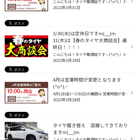
こんにちは！タイヤ館酒田ですヽ(^o^)丿 3月も終了し、いよいよ4月に入りますねぇ～！！ タイヤの履き替えや、交換などへのご来店も日々多く頂いており 誠にありがとうございます m(__)m さて4月1日(金)～5/8(日)までの期間ですが 営業時間が変更となりますm(__)m 10時開店～19時閉店です。 また、4...
2022年3月31日
3/30(水)は定休日ですm(__)m
31(木)は【春のタイヤ大商談会】最
終日！！！！
こんにちは！タイヤ館酒田ですヽ(^o^)丿 3月もあと2日しかないっΣ(ﾟДﾟ) 今月の早さは本当にあっという間でした・・ 本日は天気が良い＆暖かいこともあり、タイヤの履き替えへのご来店に 多くお立ち寄りいただき誠にありがとうございました。 さて明日3/30(水)は定休日となります。 そして3月最終日...
2022年3月29日
4月は営業時間が変更となります
(^o^)／
4月1日(金)～5/8(日)の期間は 営業時間が変更となり 10時開店～19時閉店となります。 タイヤ交換や履き替えなど 混雑する時間もあるかと思いますが 宜しくお願い致しますm(__)m 皆様のご来店をお待ちしておりますヽ(^o^)丿
2022年3月28日
タイヤ履き替え 混雑してきており
ますm(__)m
こんにちは！タイヤ館酒田ですヽ(^o^)丿 週末も好評開催中の【春のタイヤ大商談会】へご来店ありがとうございます！！ セール期間も残すところ・・あと・・2日っΣ(ﾟДﾟ) 是非お気軽にお立ち寄りくださいね!(^^)! さてタイヤ館酒田では タイヤの履き替えが混雑してきておりますm(__)m 事前のご予約はW...