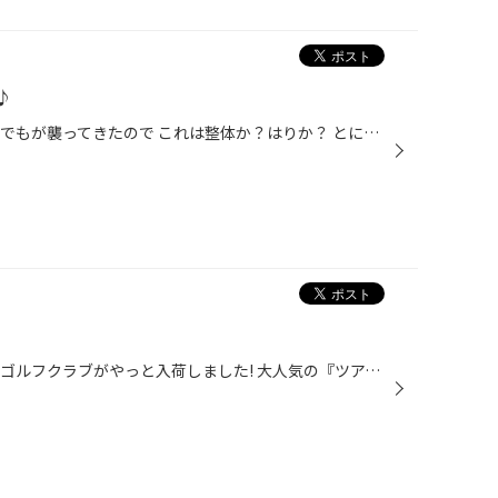
♪
首・肩のこりがひどくて、 頭痛までもが襲ってきたので これは整体か？はりか？ とにかく何とかしないと！！ということで 初めてのはり治療をしてもらいました。 「吸角」というのでしょうか・・・ まずは吸盤のようなものを使って 首や肩肩甲骨のあたりをしゅぽっとしてもらい、 「はり」「お灸」 ...
店長の佐藤です。 先月に注文したゴルフクラブがやっと入荷しました! 大人気の『ツアーステージ ＧＲ』です。 ついに買ってしまった・・・ １００を切れるように頑張ります。 おわり