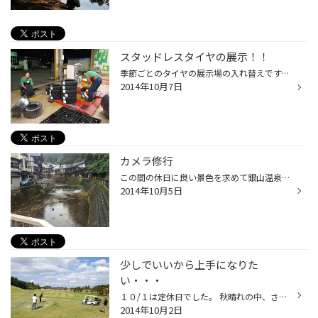
スタッドレスタイヤの展示！！
季節ごとのタイヤの展示場の入れ替えです。 スタッフ全員がかりでタイヤを移動し、 ご来店いただく皆様に一番わかりやすい順番にするには どう並べようか？？と試行錯誤しながら 作業すること、ほぼ一日。 もちろんピットでの作業も平行して行うので その間は微力ながら斎藤もフルに頑張ります！！ ...
2014年10月7日
カメラ修行
この間の休日に良い景色を求めて銀山温泉に行ってきました。 生憎の雨模様でしたが写真を何枚か撮って来ました。 それにしても撮影は難しいです。100枚撮ってもほんの数枚しか良い写真が取れません。 日々修行の毎日です。今後も精進していきます。
2014年10月5日
少しでいいから上手になりた
い・・・
１０/１は定休日でした。 秋晴れの中、さわやかにGOLFでスポーツの秋！！ なんですが・・・・・ どうして上手にあたらないのかなぁ～（はぁ～・・・） メンタルの弱さも顕著に現れ、 後ろの方たちがやってくると・・・ 「見られてる！」とあたふた。 こうなってしまうと大変です。 打っても、打って...
2014年10月2日