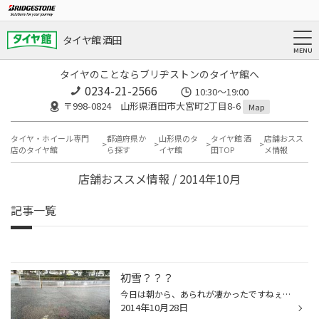
タイヤ館 酒田
タイヤのことならブリヂストンのタイヤ館へ
0234-21-2566
10:30～19:00
〒998-0824 山形県酒田市大宮町2丁目8-6
Map
タイヤ・ホイール専門
都道府県か
山形県のタ
タイヤ館 酒
店舗おスス
店のタイヤ館
ら探す
イヤ館
田TOP
メ情報
店舗おススメ情報 / 2014年10月
記事一覧
初雪？？？
今日は朝から、あられが凄かったですねぇ～!! だぁ～っと降ってはちょっと止んで、まただぁ～と降るの 繰り返し・・・ ほんの～り道路が白くなった時間もあったようで・・ ＴＶでは北海道や青森で積雪の所も。 明日は天気回復するかなぁ～？？
2014年10月28日