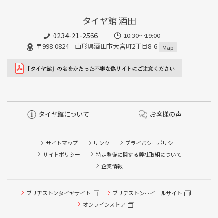
タイヤ館 酒田
0234-21-2566
10:30～19:00
〒998-0824 山形県酒田市大宮町2丁目8-6
Map
タイヤ館について
お客様の声
サイトマップ
リンク
プライバシーポリシー
サイトポリシー
特定整備に関する弊社取組について
企業情報
タイヤ/サービスに関するご相談の予約
ブリヂストンタイヤサイト
ブリヂストンホイールサイト
タイヤ点検・安全点検/タイヤ履き替え/オイル交換/その他
ピット作業の予約
オンラインストア
クローク契約会員専用タイヤ履き替え※タイヤ履き替えを