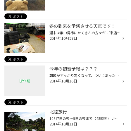
冬の到来を予感させる天気です！
週末は集中得市にたくさんの方々が ご来店くださり誠にありがとうございました!! スタッドレスタイヤを検討中の皆様！ セール期間は11/３までですので、 この週末は忙しくて・・・という方も 是非ちょっと空いたお時間にお立ち寄りいただければ！！ さて今日はさむ～い一日でしたねぇ～。 気温もだ...
2014年10月27日
今年の初雪予報は？？？
朝晩がすっかり寒くなって、ついにあったか暖房の登場！ 今から頼っちゃうと、本番の真冬に耐えられなくなるのは 十分承知しているのだが・・・ 寒さにはめっぽう弱くて、極端にせま～い範囲で済ませれば・・と ぐうたらな斎藤です・・。 あっ！でもこれはおうちでの事ですよ！！ タイヤ館では、お...
2014年10月16日
北陸旅行
10月7日の夜～9日の夜まで（48時間） 北陸旅行に行ってきました＾＾ 20時間位車内にいたような気がしますが、能登島水族館～東尋坊～粟津温泉～兼六園、金沢城公園～ひがし茶屋街を周りました。 まだ紅葉には早かったですが、旅行ができて良かったと思います。 金沢は街の雰囲気もよくお勧めスポッ...
2014年10月11日