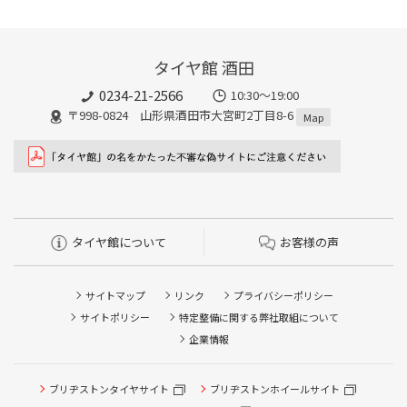
タイヤ館 酒田
0234-21-2566
10:30～19:00
〒998-0824 山形県酒田市大宮町2丁目8-6
Map
タイヤ館について
お客様の声
サイトマップ
リンク
プライバシーポリシー
サイトポリシー
特定整備に関する弊社取組について
企業情報
タイヤ/サービスに関するご相談の予約
ブリヂストンタイヤサイト
ブリヂストンホイールサイト
タイヤ点検・安全点検/タイヤ履き替え/オイル交換/その他