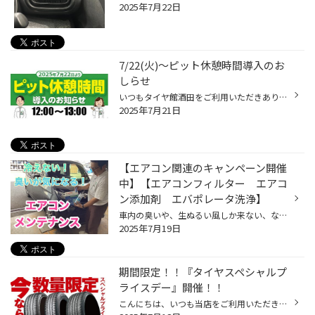
2025年7月22日
7/22(火)～ピット休憩時間導入のお
しらせ
いつもタイヤ館酒田をご利用いただきありがとうございます。 7/22（火）～ 12：00～13：00の間 ピット休憩時間を設けさせていただきます。 大変ご迷惑 ご不便お掛けいたしますが 店舗品質を保つためご理解とご協力の程 よろしくお願いいたします。
2025年7月21日
【エアコン関連のキャンペーン開催
中】【エアコンフィルター エアコ
ン添加剤 エバポレータ洗浄】
車内の臭いや、生ぬるい風しか来ない、などなど エアコンの事で気になっている事がある方！ 7/4(金)〜7/31(木) 【エアコンメンテナンスフェア】開催中です！ ぜひタイヤ館酒田へご相談ください。 エアコンフィルター交換 3980円(税込)～ 作業料金550円(税込)～ ※車種によって商品が異なります。 (...
2025年7月19日
期間限定！！『タイヤスペシャルプ
ライスデー』開催！！
こんにちは、いつも当店をご利用いただきましてありがとうございます。 本日より、コクピット・タイヤ館におきまして、 期間限定！ サイズ限定！！ 数量限定！！！ お得にお買い求めいただける、「タイヤスペシャルプライスデー」がスタートします！ お得なタイヤのご紹介！！ ワゴンR、N-BOX、タン...