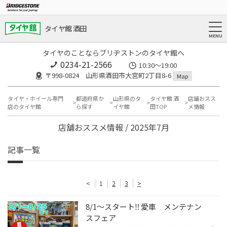
タイヤ館 酒田
タイヤのことならブリヂストンのタイヤ館へ
0234-21-2566
10:30～19:00
〒998-0824 山形県酒田市大宮町2丁目8-6
Map
タイヤ・ホイール専門
都道府県か
山形県のタ
タイヤ館 酒
店舗おスス
店のタイヤ館
ら探す
イヤ館
田TOP
メ情報
店舗おススメ情報 / 2025年7月
記事一覧
<
1
2
3
>
8/1〜スタート‼︎ 愛車 メンテナン
スフェア