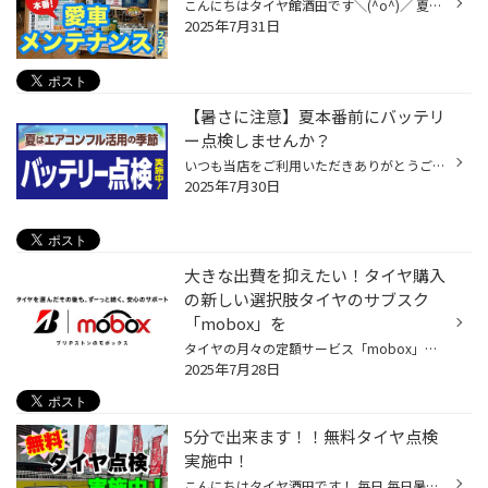
こんにちはタイヤ館酒田です＼(^o^)／ 夏本番を迎え、暑い日が続いていますね(*_*) お出掛けも増える時期です♪そこでタイヤ館酒田では 【愛車 メンテナンスフェア】を8/1〜8/25まで 開催いたします♪ エンジンオイルなどの通常のメンテナンス品はもちろん、 暑い日の必需品のエアコン関連商品や お出...
2025年7月31日
【暑さに注意】夏本番前にバッテリ
ー点検しませんか？
いつも当店をご利用いただきありがとうございます カーメンテナンス紹介シリーズ：今回はバッテリーです いきなりですが、バッテリーは暑さにも弱いことをご存じですか？ 冬の寒い時期が危ないことはご存じの方が多いのですが、実は夏の暑い日も同様に危ないんです！ バッテリーには性能を発揮でき...
2025年7月30日
大きな出費を抑えたい！タイヤ購入
の新しい選択肢タイヤのサブスク
「mobox」を
タイヤの月々の定額サービス「mobox」をご存じですか？ ブリヂストンのmoboxはタイヤだけでなく、お車のメンテナンスも定額で利用できるサービスです。 お出かけやイベントが増える夏。 どうしても度重なる出費を考え、大きな出費になりがちなタイヤの購入をあきらめていませんか？ タイヤ交換の費...
2025年7月28日
5分で出来ます！！無料タイヤ点検
実施中！
こんにちはタイヤ酒田です！ 毎日 毎日暑い日が続きますね。 熱中症には気をつけましょう さてただいまタイヤ点検実施中です！ タイヤの溝が少なくなると、雨の日にスリップしやすくなるなど危険が生じてきます。 安全に 安心してご走行頂ける様に 夏のお出かけ前に是非無料タイヤ点検ご利用下さい...