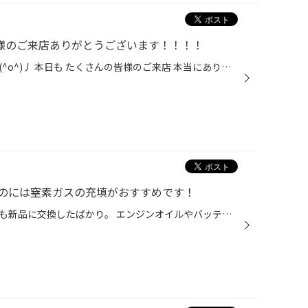
皆様のご来店ありがとうございます！！！！
こんにちは！タイヤ館酒田ですヽ(^o^)丿 本日も たくさんの皆様のご来店 本当にありがとうございます！！！！！！ 昨日、大量のアルミホイールが入荷し せっせと運んで筋肉痛になるかも・・と懸念したとおり しっかり筋肉痛です(;''∀'') 腕と足にキマシタ。 でも元気いっぱい頑張っています(*^^)v ...
のには窒素ガスの充填がおすすめです！
ピッカピカに洗車したし、タイヤも新品に交換したばかり。 エンジンオイルやバッテリーも定期的に交換しているので問題ナシ！さあどこへお出かけしようか？なんて計画を立てるのは楽しいですよね。 でも、お出かけ前にしていただきたい大事なことがあります。 それは、タイヤの空気圧のチェックです...