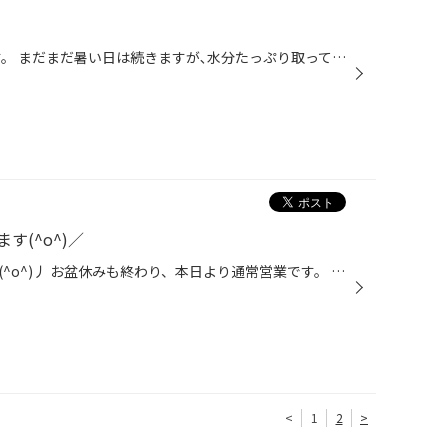
こんにちは(^-^)タイヤ館酒田です。 まだまだ暑い日は続きますが､水分たっぷり取って熱中症対策して 頑張りま〜す٩( 'ω' )و 本日も朝からたくさんのご来店ありがとうございます。 本日の作業は､YV37スカイラインアライメント調整 以前車高調を取り付けさせて頂きアライメント調整したのですが タイ...
(^o^)／
こんにちは！タイヤ館酒田ですヽ(^o^)丿 お盆休みも終わり、本日より通常営業です。 さて値上がりまであと2週間程となりました。 今年スタッドレスを購入予定のお客様や、夏タイヤのミゾが少なくなっているお客様！ 買い換えるなら今がチャンス！ 値上がり前に準備しておきませんか？ 明日 8/20（土...
<
1
2
>