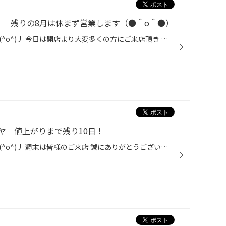
！ 残りの8月は休まず営業します（●＾o＾●）
こんにちは！タイヤ館酒田ですヽ(^o^)丿 今日は開店より大変多くの方にご来店頂き ありがとうございました！！！！！！ 特に午前中に集中した為、お待たせしてしまい申し訳ありませんでしたm(__)m 今日は【値上がり前】の夏タイヤ交換やスタッドレスタイヤのご注文が多かったです(*‘∀‘) タイヤ館酒...
ヤ 値上がりまで残り10日！
こんにちは！タイヤ館酒田ですヽ(^o^)丿 週末は皆様のご来店 誠にありがとうございました！！！ 9/1～の値上がり前という事で、夏タイヤやスタッドレスタイヤの ご相談やご注文が多かったです(*‘∀‘) そしていよいよ値上がりまで 残り10日となりました。 現在使用されている夏タイヤの交換が必要な方...