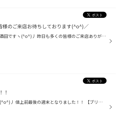
皆様のご来店お待ちしております(^o^)／
おはようございます！！タイヤ館酒田ですヽ(^o^)丿 昨日も多くの皆様のご来店ありがとうございましたm(__)m 今日は値上がり前最後の日曜日です。 夏タイヤもスタッドレスタイヤも交換をご検討中の方 おクルマがかわって 今冬のスタッドレスタイヤを準備しないとなぁ～という方 是非当店へご相談下さ...
！！
こんにちは！タイヤ館酒田ですヽ(^o^)丿 値上前最後の週末となりました！！ 【ブリザックVRX2】【ブリザックVRX3】などなど値上がり前の今がお買得です。 今年も使えるか分からないお客様は、タイヤを1本積んできていただけると 点検いたしますのでお気軽にご来店くださいね(*^_^*) また夏タイヤが...