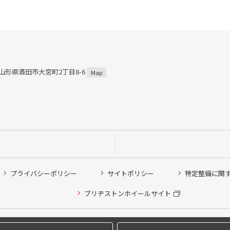
4 山形県酒田市大宮町2丁目8-6
Map
プライバシーポリシー
サイトポリシー
特定整備に関
他ピット作業の予約
ブリヂストンホイールサイト
希望のクローク契約会員の方はこちらを選択ください
の方はご利用いただけません
Copyright © 2024 Bridgestone Retail Co.,Ltd. All rights Reserved.