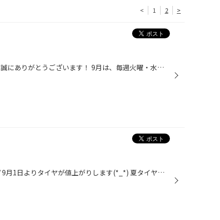
<
1
2
>
いつもタイヤ館酒田をご利用頂き 誠にありがとうございます！ 9月は、毎週火曜・水曜の定休日で 最後の週だけ水曜日のみの定休日となります。 ※是非カレンダーでご確認お願い致します 皆様のご来店お待ちしております(*^^)v
こんにちはタイヤ館酒田です(^^)/ 9月1日よりタイヤが値上がりします(*_*) 夏タイヤもスタッドレスも、交換をご検討中の方や、 クルマを新しく交換してスタッドレスがない!!と言った方も 是非当店にご相談ください(^^)/ 冬の準備と言えばタイヤの他にも融雪剤対策もおススメです!! 特に酒田では凍結...