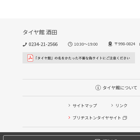
タイヤ館 酒田
0234-21-2566
〒998-082
10:30～19:00
タイヤ館について
タイヤ/サービスに関するご相談の予約
サイトマップ
リンク
タイヤ点検・安全点検/タイヤ履き替え/オイル交換/その
ブリヂストンタイヤサイト
クローク契約会員専用タイヤ履き替え※タイヤ履き替えを
本日のタイヤ履き替え順番待ち予約 ※クローク契約会員