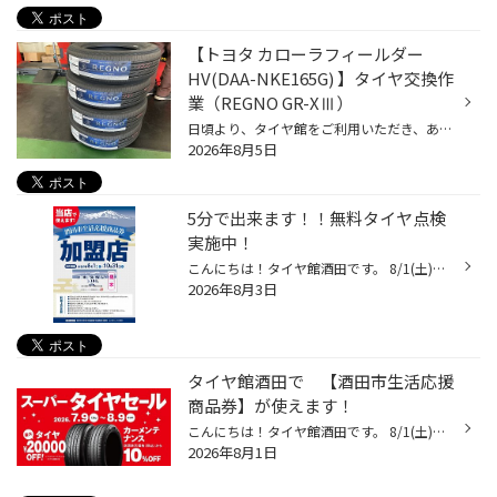
【トヨタ カローラフィールダー
HV(DAA-NKE165G) 】タイヤ交換作
業（REGNO GR-XⅢ）
日頃より、タイヤ館をご利用いただき、ありがとうございます。 さて、当店と同じチェーン店の近隣タイヤ館店舗で作業いたしましたタイヤ交換をご紹介します。 （WEB掲載をご快諾いただきましたお客様！大変感謝しております。 いつもご愛顧いただき誠にありがとうございます！！） おクルマ：トヨタ...
2026年8月5日
5分で出来ます！！無料タイヤ点検
実施中！
こんにちは！タイヤ館酒田です。 8/1(土)からご利用が開始された【酒田市生活応援商品】 タイヤ館酒田でご使用いただけます！！ ご利用期間は10/31(土)まで。 【公式】酒田市生活応援商品券はこちらから さて 只今タイヤ館酒田では 無料タイヤ点検を実施中です！ 夏 お出かけ前に！ 春のタイヤ交換...
2026年8月3日
タイヤ館酒田で 【酒田市生活応援
商品券】が使えます！
こんにちは！タイヤ館酒田です。 8/1(土)からご利用が開始された【酒田市生活応援商品】 タイヤ館酒田でご使用いただけます！！ ご利用期間は10/31(土)まで。 【公式】酒田市生活応援商品券はこちらから ★【スーパータイヤセール】 8/9(日)まで好評開催中！！ 夏タイヤも スタッドレスタイヤも ブリ...
2026年8月1日