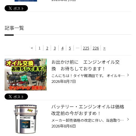
記事一覧
<
1
2
3
4
5
…
225
226
>
お出かけ前に エンジンオイル交
換 お待ちしております！
こんにちは！タイヤ館酒田です。 オイルキャンペーン開催中！ 8/1(土)～8/16(日) オイル交換の目安は、3000km〜5000km。または半年〜1年と言われてます。 お出かけ前のオイル交換は是非タイヤ館酒田で！！ 前回のオイル交換はいつだったかなぁ～？？ オイル交換の時期か分からない・・という方も タ...
2026年8月7日
バッテリー・エンジンオイルは価格
改定前の今がおすすめ！
メーカー卸売価格の改定に伴い、当店取り扱いの一部のバッテリー・エンジンオイルの価格改定を 9/1より随時実施させていただきます。 現状の価格改定前の価格での対応については、各製品の値上がり前日までの作業実施が対象となっております。 夏休みでお出かけ予定の方や車検に向けて、そろそろ交...
2026年8月6日