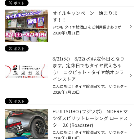
オイルキャンペーン 始まりま
す！！
いつも タイヤ館酒田 をご利用頂きありがとうございます。 さて今日は、オイルキャンペーンのお話しです。 ８月１日(土)〜８月１６日(日)まで、オイル交換のセールを開催いたします。 オイルが、お求めやすい価格で交換できます。 オイル交換の目安は、3000Km〜5000Km。または半年〜1年と言われてお...
2026年7月31日
8/21(火) 8/22(水)は定休日となり
ます。定休日でもタイヤ買えちゃ
う! コクピット・タイヤ館オンラ
インストア
こんにちは！タイヤ館酒田です。 いつもタイヤ館酒田をご利用いただきありがとうございます。 8/21(火)・8/22(水)は当店定休日となりますが コクピット・タイヤ館オンラインストアでは、休業日や営業時間外でも ご自宅でタイヤのご購入・作業予約がご利用いただけます。 お車やタイヤにご不明な点が...
2026年7月20日
FUJITSUBO (フジツボ) NDERE マ
ツダスピリットレーシング ロードス
ター 2.0 (Roadster)
こんにちは！タイヤ館酒田です。 いつもタイヤ館酒田をご利用いただきありがとうございます。 今回は マフラー交換のご紹介です。 車種:NDERE マツダスピリットレーシング ロードスター 2.0 (Roadster) マフラー:FUJITSUBO A-RM (チタニウムモデル) 260-42456 排気効率を追求し、中～高回転域での...
2026年7月19日