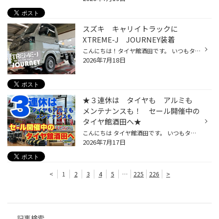
スズキ キャリイトラックに
XTREME-J JOURNEY装着
こんにちは！タイヤ館酒田です。 いつもタイヤ館酒田をご利用いただきありがとうございます。 今日は スズキ キャリイトラックにXTREME-J JOURNEY 装着のご紹介です 車種:キャリイトラック ホイール:XTREME-J JOURNEY ホイールサイズ:12x3.50B 4／100 45 JOURNEY ★ジャーニー★ 60年代のビンテージ...
2026年7月18日
★３連休は タイヤも アルミも
メンテナンスも！ セール開催中の
タイヤ館酒田へ★
こんにちは タイヤ館酒田です。 いつもタイヤ館酒田をご利用いただきありがとうございます。 ★3連休は タイヤも アルミも メンテナンスも！ セール開催中のタイヤ館酒田へ★ セール① 7/18(土)～8/2(日) ★SUV アルミホイールフェア★ 間もなく夏のお出かけシーズン到来！その前にアルミホイールをお考...
2026年7月17日
<
1
2
3
4
5
…
225
226
>
記事検索