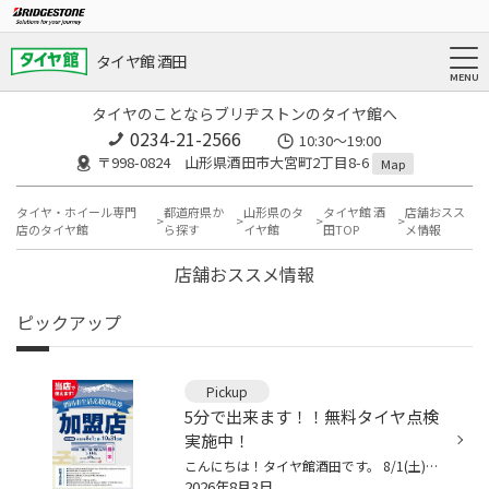
タイヤ館 酒田
タイヤのことならブリヂストンのタイヤ館へ
0234-21-2566
10:30～19:00
〒998-0824 山形県酒田市大宮町2丁目8-6
Map
タイヤ・ホイール専門
都道府県か
山形県のタ
タイヤ館 酒
店舗おスス
店のタイヤ館
ら探す
イヤ館
田TOP
メ情報
店舗おススメ情報
ピックアップ
Pickup
5分で出来ます！！無料タイヤ点検
実施中！
こんにちは！タイヤ館酒田です。 8/1(土)からご利用が開始された【酒田市生活応援商品】 タイヤ館酒田でご使用いただけます！！ ご利用期間は10/31(土)まで。 【公式】酒田市生活応援商品券はこちらから さて 只今タイヤ館酒田では 無料タイヤ点検を実施中です！ 夏 お出かけ前に！ 春のタイヤ交換...
2026年8月3日