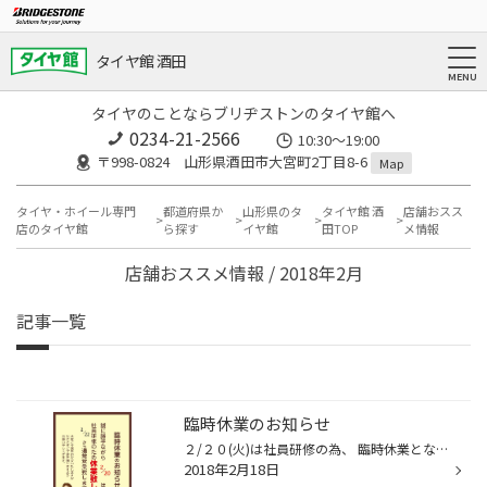
タイヤ館 酒田
タイヤのことならブリヂストンのタイヤ館へ
0234-21-2566
10:30～19:00
〒998-0824 山形県酒田市大宮町2丁目8-6
Map
タイヤ・ホイール専門
都道府県か
山形県のタ
タイヤ館 酒
店舗おスス
店のタイヤ館
ら探す
イヤ館
田TOP
メ情報
店舗おススメ情報 / 2018年2月
記事一覧
臨時休業のお知らせ
２/２０(火)は社員研修の為、 臨時休業となります。 翌水曜日は定休日の為 ２日間の休業となります。 ２２日以降、２月は休まず営業致しますので 是非ご来店お待ちしております(*^_^*)
2018年2月18日