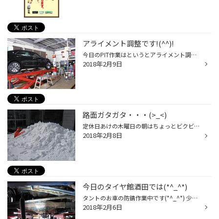
アライメント調整です!(^^)!
今日のPIT作業はというとアライメント調整！！ 今回は足回り交換後の調整です。 この冬は雪の影響が結構あり、 雪の山にぶつかったかなぁ～と思いきや縁石だった・・・(>_<) ということや、 深く掘られてしまった道路でガタ～んと衝撃が凄かった！などなど お車の足回りへの影響が大きい方も多いよ...
2018年2月9日
路面ガタガタ・・・(>_<)
定休日あけの木曜日の朝はちょっとビクビクしながら 出勤します(>_<)なぜなら・・・ お店の駐車場にどのくらい雪が積もっているかが 怖いから！！！ さいとうの自宅は酒田市ではないので酒田よりも雪が多いんです(-_-;) 定休日中にどのくらい降っているのか分からないので さいとうの家と同じくらい...
2018年2月8日
今日のタイヤ館酒田では(*^_^*)
タントのお車の防錆作業中です(*^_^*) 少し下廻りのサビが進行していましたので 今回は黒塗装にしました！！ 普段から庄内では潮風の影響がありますが 今年は毎日雪が降ることもあって 融雪剤の影響も・・・・・ さいとうが普段帰宅する時は夜なので 暗くてあまり見えませんでしたが 先日は融雪剤が...
2018年2月6日