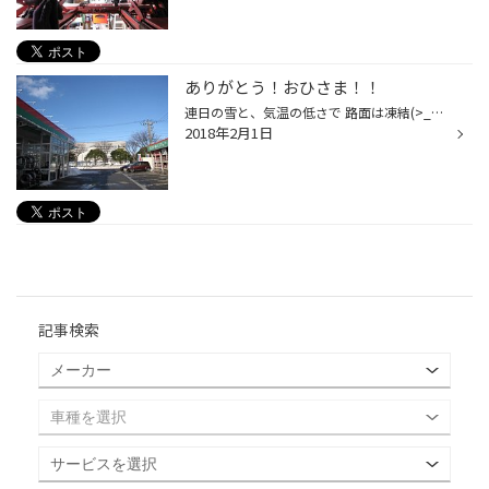
ありがとう！おひさま！！
連日の雪と、気温の低さで 路面は凍結(>_<) お店の駐車場もアイススケート場のように輝いていました・・ しか～し！本日２月のスタートの一日は 晴れ～！！！です。 最近ずっと寒かったので、日がさしているだけで 暖かいような気さえしてくる(*^_^*) ここぞと武田君と阪口君が駐車場の氷を砕いてい...
2018年2月1日
記事検索