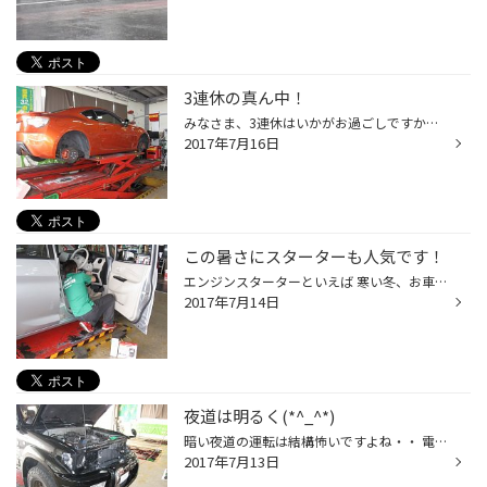
3連休の真ん中！
みなさま、3連休はいかがお過ごしですか？ 昨日も暑かったですねぇ～(^_^.) 昨日はオイル交換やタイヤ交換など、ご来店ありがとうございました！ 今日も元気に営業しておりますので、 是非お立ち寄り下さいね!(^^)! さてさて、今日は雲行きのアヤシイお天気です。 雨が降りそうな… 雨の日、タイヤの...
2017年7月16日
この暑さにスターターも人気です！
エンジンスターターといえば 寒い冬、お車に乗り込む前に車内を暖めておく！ という方が結構多いように思いますが・・ 暑い夏も実はかなり大活躍!(^^)! 駐車していた車の中の温度はかなり高くなってますよね。 そんな時に乗る前に少し冷やしておくと 快適に！！ そんなわけでこの暑さにスターターの...
2017年7月14日
夜道は明るく(*^_^*)
暗い夜道の運転は結構怖いですよね・・ 電灯のいっぱいあるところだといいのですが、 さいとうのように農道などを走ることも多いとか 民家がとぎれた道路を長~く走らないといけない時とかは 車のライトが本当に頼りになります!(^^)! なるべく明るい視界を求めて 今日はＳ様のプラドのヘッドライト＆...
2017年7月13日