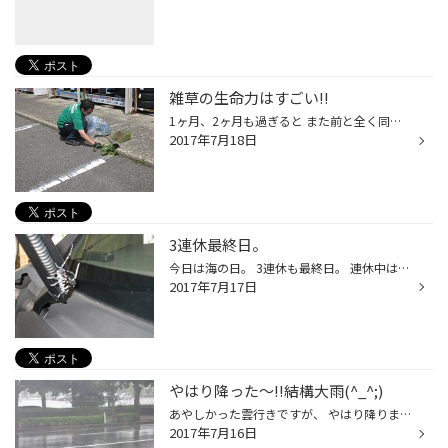
雑草の生命力はすごい!!
1ヶ月、2ヶ月も過ぎると また前と全く同じくらいまで伸びてくる雑草。 お店の回りの雑草を 今日は進藤君が空いた時間を使って 取り除いてくれています。 雨が降っているところもある中 酒田は天気が良く、今日も暑い一日です。 きっとまた直ぐに伸びてくるんですよね～・・・ 雑草との戦いは続く・・・
2017年7月18日
3連休最終日。
今日は海の日。 3連休も最終日。 連休中はオイル交換などみなさまにご来店頂き ありがとうございました!! 今日オイル交換にご来店いただいたお車のワイパーに ちょっと大きな虫を発見！！ ちょっとびくついてしまい写真がぶれてしまいましたが・・ どうやらカミキリムシのようです。 調べてみると「...
2017年7月17日
やはり降った～!!結構大雨(^_^;)
あやしかった雲行きですが、 やはり降りましたねぇ～・・しかも結構大雨・・ 雨の中オイル交換などご来店ありがとうございました（*^_^*） さて午前中にタイヤ交換をしていた86は次のステップ アライメント調整へ！！ 86の走りの性能を充分発揮できるようにと タイヤの減り方も考えて鈴木君が調整し...
2017年7月16日