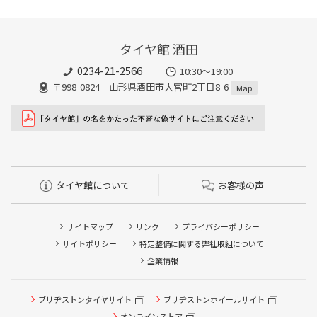
タイヤ館 酒田
0234-21-2566
10:30～19:00
〒998-0824 山形県酒田市大宮町2丁目8-6
Map
タイヤ館について
お客様の声
サイトマップ
リンク
プライバシーポリシー
サイトポリシー
特定整備に関する弊社取組について
企業情報
タイヤ/サービスに関するご相談の予約
タイヤ点検・安全点検/タイヤ履き替え/オイル交換/その他
ブリヂストンタイヤサイト
ブリヂストンホイールサイト
ピット作業の予約
オンラインストア