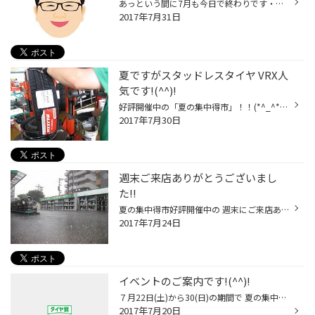
あっという間に7月も今日で終わりです・・(^_^.) 早いですよねぇ～。 そういえば梅雨ってまだあけてない!?ですよね・・ でも8月は夏本番な感じで ただただ毎日天気が良く、暑い印象です。 そんな夏が結構好きです(*^_^*) 花火大会やビアガーデンなど、 夏のイベントも盛りだくさんですよね！！ さて...
2017年7月31日
夏ですがスタッドレスタイヤ VRX人
気です!(^^)!
好評開催中の「夏の集中得市」！！(*^_^*) 期間中はタイヤの交換や、オイル交換など みなさまにご来店頂きありがとうございました!(^^)! 実はこの集中得市中に結構人気だった商品が・・・ 「スタッドレスタイヤ！！！」なんです。 9月1日よりスタッドレスタイヤが値上がりになることもあり 今年交換...
2017年7月30日
週末ご来店ありがとうございまし
た!!
夏の集中得市好評開催中の 週末にご来店ありがとうございました!!(*^_^*) しかしかなりのどしゃ降りの2日間でしたねぇ～・・・ ワイパーを高速で使用しても見えずらい・・そのくらいの雨でした。 この週末に美味しいお土産をいただきました！！ Ｋ様いつもご来店ありがとうございます。 そしてごち...
2017年7月24日
イベントのご案内です!(^^)!
７月22日(土)から30(日)の期間で 夏の集中得市を開催！！！ ８月は目前！お盆のお出かけ前に 是非タイヤ館酒田へ！！ タイヤのチェック、空気圧点検、お車メンテナンスなど お出かけ中のトラブルは未然に防ごう(*^_^*)ですね。
2017年7月20日