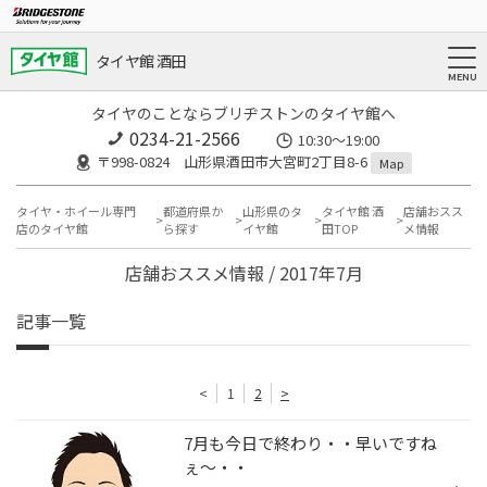
タイヤ館 酒田
タイヤのことならブリヂストンのタイヤ館へ
0234-21-2566
10:30～19:00
〒998-0824 山形県酒田市大宮町2丁目8-6
Map
タイヤ・ホイール専門
都道府県か
山形県のタ
タイヤ館 酒
店舗おスス
店のタイヤ館
ら探す
イヤ館
田TOP
メ情報
店舗おススメ情報 / 2017年7月
記事一覧
<
1
2
>
7月も今日で終わり・・早いですね
ぇ～・・