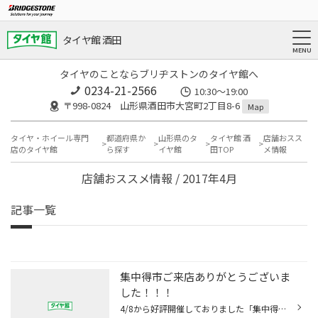
タイヤ館 酒田
タイヤのことならブリヂストンのタイヤ館へ
0234-21-2566
10:30～19:00
〒998-0824 山形県酒田市大宮町2丁目8-6
Map
タイヤ・ホイール専門
都道府県か
山形県のタ
タイヤ館 酒
店舗おスス
店のタイヤ館
ら探す
イヤ館
田TOP
メ情報
店舗おススメ情報 / 2017年4月
記事一覧
集中得市ご来店ありがとうございま
した！！！
4/8から好評開催しておりました「集中得市」への ご来店誠にありがとうございました！ 期間中は大変多くの皆様にお立ち寄りいただき、 また作業の込み具合によって お待たせしてしまい申し訳ありませんでした。 またイベント開催のご案内をショップからのお知らせや セール情報などで行いますので ...