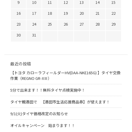
9
10
11
12
13
14
15
16
17
18
19
20
21
22
23
24
25
26
27
28
29
30
31
最近の投稿
【トヨタ カローラフィールダーHV(DAA-NKE165G) 】タイヤ交換
作業（REGNO GR-XⅢ）
5分で出来ます！！無料タイヤ点検実施中！
タイヤ館酒田で 【酒田市生活応援商品券】が使えます！
9/1(火)タイヤ価格改定のお知らせ
オイルキャンペーン 始まります！！