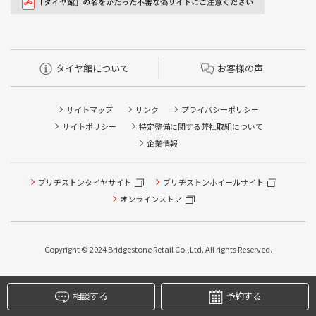
タイヤ館について
お客様の声
サイトマップ
リンク
プライバシーポリシー
サイトポリシー
特定整備に関する弊社取組について
企業情報
タイヤ/サービスに関するご相談の予約
タイヤ点検・安全点検/タイヤ履き替え/オイル交換/その他
ブリヂストンタイヤサイト
ブリヂストンホイールサイト
ピット作業の予約
オンラインストア
クローク契約会員専用タイヤ履き替え※タイヤ履き替えを
希望のクローク契約会員の方はこちらを選択ください
Copyright © 2024 Bridgestone Retail Co.,Ltd. All rights Reserved.
本日のタイヤ履き替え順番待ち予約 ※クローク契約会員の
方はご利用いただけません
相談する
予約する