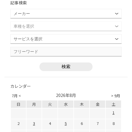
記事検索
カレンダー
2026年8月
7月 <
> 9月
日
月
火
水
木
金
土
1
2
3
4
5
6
7
8