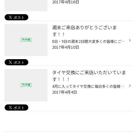
2017年4月16日
週末ご来店ありがとうございま
す！！
8日・9日の週末2日間大変多くの皆様にご来店いただき 誠にありがとうございました！！！！！！ 多くの方にお待ちいただいいてしまい 申し訳ありませんでした。 「集中得市」も好評開催！ このお得な機会に是非 お立ち寄り下さいね。 今週も休まず営業しております(*^_^*)
2017年4月10日
タイヤ交換にご来店いただいていま
す！！！
4月に入ってタイヤ交換に毎日多くの皆様に お立ち寄りいただいています！！ 混雑し、お待たせしてしまった皆様・・ 申し訳ありませんでしたm(__)m タイヤ交換と同時にアライメント作業のご予約もいただいておりますが タイヤ長持ちや、安全性から とてもおススメの作業ですので 是非スタッフまでお...
2017年4月4日