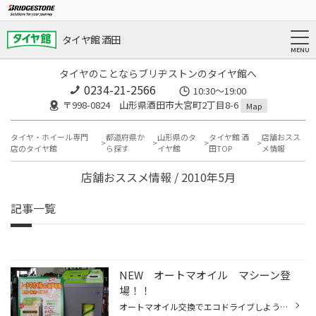
タイヤ館 酒田
タイヤのことならブリヂストンのタイヤ館へ
0234-21-2566
10:30～19:00
〒998-0824 山形県酒田市大宮町2丁目8-6
Map
タイヤ・ホイール専門
都道府県か
山形県のタ
タイヤ館 酒
店舗おスス
店のタイヤ館
ら探す
イヤ館
田TOP
メ情報
店舗おススメ情報 / 2010年5月
記事一覧
NEW オートマオイル マシーン登
場！！
オートマオイル交換でエコドライブしよう！！ タイヤ館酒田にNEWオートマオイルのマシーンが登場しました！！ その名は「エコダッシュ５」！ このNEWマシーンでは<<水分・気泡・粒子・温度・色素>>を 総合的に判断して、オイルの状態を確認できるんですヨ！ オイル交換と聞くと、エンジンオイルは思...