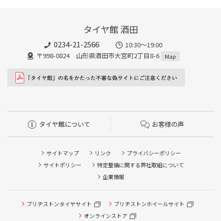
タイヤ館 酒田
0234-21-2566
10:30～19:00
〒998-0824 山形県酒田市大宮町2丁目8-6
Map
タイヤ館について
お客様の声
サイトマップ
リンク
プライバシーポリシー
サイトポリシー
特定整備に関する弊社取組について
企業情報
タイヤ/サービスに関するご相談の予約
タイヤ点検・安全点検/タイヤ履き替え/オイル交換/その他
ブリヂストンタイヤサイト
ブリヂストンホイールサイト
ピット作業の予約
オンラインストア