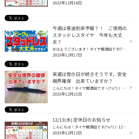
2023年12月18日
今週は寒波到来予報？！ ご使用の
スタッドレスタイヤ 今年も大丈
夫？
おはようございます！タイヤ館酒田です(*^_^*) TVを見ると 昨日から 強風や降雪 もしくは吹雪⁉の予報でしたが やっぱりかなりの強風です！！！！！！！ タイヤ館酒田は 本日も元気に営業しておりますが 強風の為安全を考え、タイヤガレージのシャッターを閉めたり 店頭へのタイヤ展示は行わない場合...
2023年12月17日
来週は雪の日が続きそうです。安全
視界確保 出来ていますか？
こんにちは！タイヤ館酒田ですヽ(^o^)丿 本日の酒田は・・・ 雨・・・ですね。 さらにTVなど天気予報を見ると、週末から来週にかけては 気温も低かったり 雨や雪の日が多いようです・・・ この冬は、よく暖冬と言われますが もちろん雪が全く降らないわけではなく 暖かい日がず～っと続くわけでもな...
2023年12月15日
12/13(水) 定休日のお知らせ
こんにちは！タイヤ館酒田です(^o^)丿 12月も中旬です。2023年も残り僅かとなりました。 本当にあっという間ですね＼(◎o◎)／！ タイヤ館酒田は30日まで元気いっぱい営業致します！！ がっ・・ 明日12/13(水)は定休日となります。 14日(木)より通常営業となります。 12月は 営業時間が通常10時３０分...
2023年12月12日