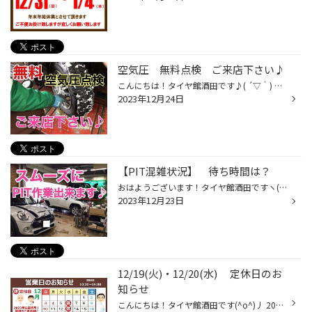
空気圧 無料点検 ご来店下さい♪
こんにちは！タイヤ館酒田です♪( ´▽｀) 昨日、一昨日と いっきに降り積もった雪で まだまだ道路はガタガタ(;'∀') もう少しこの状況が続きそうですので 運転には十分気をつけないと！ですね。 さて皆さま 最近空気圧点検はされましたか？ スタッドレスタイヤへの履き替えから1ヶ月～2ヶ月程経過され...
2023年12月24日
【PIT混雑状況】 待ち時間は？
おはようございます！タイヤ館酒田ですヽ(^o^)丿 お電話でお問合せ頂く事が多い 【混雑はどうですか？】【待ち時間はどの位ありますか？】 という質問にお答えします!(^^)! 現在は、タイヤの履き替えもほぼ皆様終了し 待ち時間が多く発生する状況ではありません。 オイル交換やバッテリー交換、タイ...
2023年12月23日
12/19(火)・12/20(水) 定休日のお
知らせ
こんにちは！タイヤ館酒田です(^o^)丿 2023年も残り僅かとなりました。 本当にあっという間です＼(◎o◎)／！ 12/19(火)・12/20(水)は定休日となります。 21日(木)より通常営業となります。 タイヤ館酒田は 12月30日(土）まで元気に営業致します！ 皆様のご来店をスタッフ一同 お待ちしております。