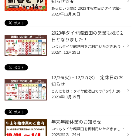
知らせ☆★
あっという間に 2023年も本日がタイヤ館酒田の最終営業日となりました。 本当にあっという間で・・色々な事があった1年だったと思うのですが 中々思い出せないのは・・ ドンドン記憶が更新されているからでしょうか(/ω＼) 2023年、たくさんの皆様にタイヤ館酒田へご来店頂けた事 本当に感謝でいっぱ...
2023年12月30日
2023年タイヤ館酒田の営業も残り2
日となりました！
いつもタイヤ館酒田をご利用いただきありがとうございます。 年内の営業は残り2日。明日が最終日となります。 年末年始は多くの車屋さんや部品屋さんなどが連休に入ります。 お車のトラブルなどないように事前に点検、交換しておきましょう！！ 特にタイヤの残溝や、空気圧・バッテリーなど 安全点...
2023年12月29日
12/26(火)・12/27(水) 定休日のお
知らせ
こんにちは！タイヤ館酒田です(^o^)丿 2023年も残り1週間です。 明日12/26(火)・そして12/27(水)は定休日となりますので タイヤ館酒田の2023年営業日は 残り3日です＼(◎o◎)／！ ビックリするくらい1年は早いですね～。 さてタイヤ館酒田は 12月30日(土）まで元気に営業致します！ 皆様のご来店をス...
2023年12月25日
年末年始休業のお知らせ
いつもタイヤ館酒田を御利用いただきまして ありがとうございます。 年末年始休業のお知らせ 12/31（日）～ 1/4（木） 年末年始休業とさせていただきます。 1/5（金）～ 10：30開店 通常営業となりますのでよろしくお願い致します。
2023年12月24日