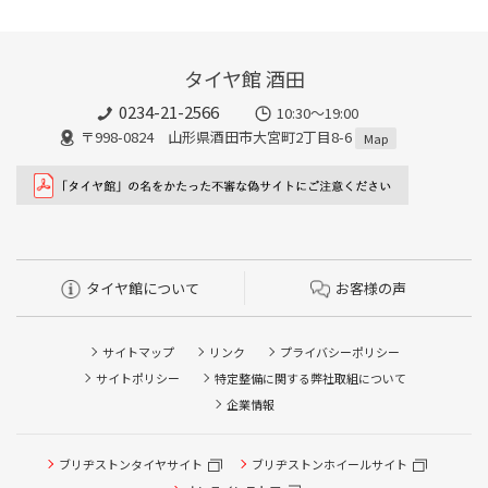
タイヤ館 酒田
0234-21-2566
10:30～19:00
〒998-0824 山形県酒田市大宮町2丁目8-6
Map
タイヤ館について
お客様の声
サイトマップ
リンク
プライバシーポリシー
サイトポリシー
特定整備に関する弊社取組について
企業情報
タイヤ/サービスに関するご相談の予約
タイヤ点検・安全点検/タイヤ履き替え/オイル交換/その他
ブリヂストンタイヤサイト
ブリヂストンホイールサイト
ピット作業の予約