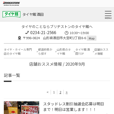
タイヤ館 酒田
タイヤのことならブリヂストンのタイヤ館へ
0234-21-2566
10:30～19:00
〒998-0824 山形県酒田市大宮町2丁目8-6
Map
タイヤ・ホイール専門
都道府県か
山形県のタ
タイヤ館 酒
店舗おスス
店のタイヤ館
ら探す
イヤ館
田TOP
メ情報
店舗おススメ情報 / 2020年9月
記事一覧
<
1
2
>
スタッドレス割引抽選会応募は明日
まで！明日は営業します！！！