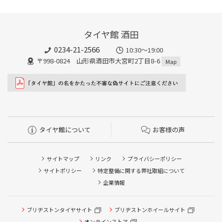
タイヤ館 酒田
0234-21-2566
10:30～19:00
〒998-0824 山形県酒田市大宮町2丁目8-6
Map
タイヤ館について
お客様の声
サイトマップ
リンク
プライバシーポリシー
サイトポリシー
特定整備に関する弊社取組について
企業情報
タイヤ/サービスに関するご相談の予約
タイヤ点検・安全点検/タイヤ履き替え/オイル交換/その他
ブリヂストンタイヤサイト
ブリヂストンホイールサイト
ピット作業の予約
オンラインストア