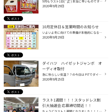
9月もラスト1日( ﾟДﾟ) 本当に早いものです・・今年もあと3ヶ月という事ですよねぇ～(;´Д｀) さて 好評受付中のスタッドレスタイヤ割引大抽選会の応募受付も なんとラスト１日！！！！明日30日で締め切りです！！！ 明日は水曜日ですが営業しておりますので 是非是非ご応募お待ちしております!(^^)!
2020年9月29日
10月定休日＆営業時間のお知らせ
いよいよ冬に向けての準備が本格的になる10月！ タイヤ館酒田の定休日も通常期から少し変更となります!(^^)! 定休日は10/7(水)！！以降は休まず営業致します。 また営業時間は18時30分までとなります。 是非お気軽にご来店くださいね(*´▽｀*)
2020年9月29日
ダイハツ ハイゼットジャンボ オ
ーディオ取付
急に秋らしい気温？？の今日は PITでダイハツ ハイゼットジャンボにオーディオ取付作業を 行ってます(^o^)／ ナビ＆リヤカメラ＆ドライブレコーダーの取付！！ シートの背面にスペースがあるのでゆったりとしています(*´ω｀*) 荷台に作業灯もありますねぇ～。 さてさて真夏の暑さから解放されて作業...
2020年9月25日
ラスト1週間！！！スタッドレス割
引大抽選会 応募締切間近！！
ちょうどラスト１週間となりました！！！！！ スタッドレス割引大抽選会 応募締切間近(*´ω｀*) 今月は9月最終日の30日も水曜日ですが 営業致します!(^^)! 是非ご応募下さいね(^o^)／