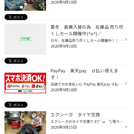
2020年9月19日
夏冬 倉庫入替の為 在庫品 売り尽
くしセール開催中(^o^)／
只今、在庫品売り尽くしセール開催中！！ 在庫のお問い合わせはお電話でもOKです(*´ω｀*) 是非このお得な機会に！！！
2020年9月18日
PayPay 楽天pay ｄ払い使えま
す！
当店でのお支払いに PayPay 楽天pay ｄ払いの スマホ決済が追加!(*´ω｀*)只今、夏冬 倉庫入替の為 在庫品売り切りセール開催中です!(^^)! 是非この機会にご来店下さいね(^o^)／
2020年9月18日
エクシーガ タイヤ交換
エクシーガのタイヤ交換です(*´ω｀*) 残り溝が少なくなってきた事や、ひび割れも見られることから 交換です！ 交換するタイヤはセイバーリング SL201. あと数ヶ月で冬・・スタッドレスタイヤへの履き替えではありますが・・ これからの季節は雨も多くなったりで、溝の少ない状態では危険な場合も(>_...
2020年9月15日