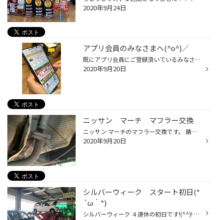
2020年9月24日
アプリ会員のみなさまへ(^o^)／
既にアプリ会員にご登録頂いているみなさま！ 只今 豪華景品がWチャンスで当たる！冬の全国大抽選会が開催されています(^o^)／ Wチャンス？？は９月30日まで応募頂くと 第１弾締切の抽選が外れても 第２弾で再び抽選！というチャンスが続けてあるんです!(^^)! 是非ご登録されたタイヤ館アプリで応募...
2020年9月20日
ニッサン マーチ マフラー交換
ニッサン マーチのマフラー交換です。 錆が進行してしまい、リヤマフラーが折れてしまってました・・(>_<) 音もかなり大きく至急交換したい！ということで 急いで手配し交換作業。 交換した後は、防錆作業を実施!(^^)! 防錆作業は本当におススメです(*´▽｀*) これからだと、冬の融雪剤も影響します...
2020年9月20日
シルバーウィーク スタート初日(*
´ω｀*)
シルバーウィーク ４連休の初日です!(^^)! 開店からオイル交換などメンテナンスやタイヤ交換 そしてお出かけ前にドライブレコーダーの取付など ご来店頂いてます(*´ω｀*) 連休中はもちろんタイヤ館酒田は元気に営業しております(^o^)／ 気温も少し涼しくなって、ちょっとドライブが気持ちいい季節に...