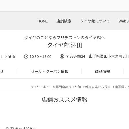
HOME
店舗検索
タイヤ館について
Web
タイヤのことならブリヂストンのタイヤ館へ
タイヤ館 酒田
21-2566
〒998-0824 山形県酒田市大宮町2丁
10:30～19:00
せ
セール・クーポン情報
商品情報
タイヤ・ホイール専門店のタイヤ館
都道府県から探す
山形県の
店舗おススメ情報
したねぇ～!(^^)!