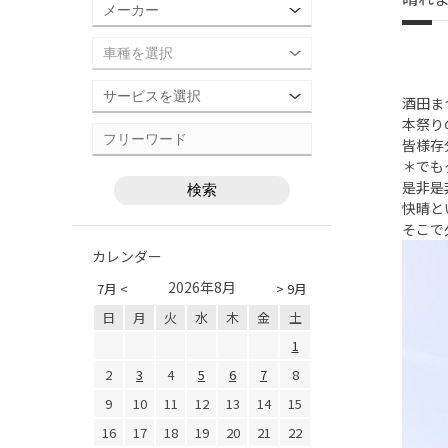
酒田ま
本祭り
皆様存
＊でも
是非是
快晴と
そこで
カレンダー
2026年8月
7月 <
> 9月
日
月
火
水
木
金
土
1
2
3
4
5
6
7
8
9
10
11
12
13
14
15
16
17
18
19
20
21
22