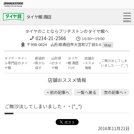
タイヤ館 酒田
タイヤのことならブリヂストンのタイヤ館へ
0234-21-2566
10:30～19:00
〒998-0824 山形県酒田市大宮町2丁目8-6
Map
タイヤ・ホイー
都道府
山形県
タイヤ
店舗お
ご無沙汰してしま
ル専門店のタイ
県から
のタイ
館 酒田
ススメ
いました・・(*_*)
ヤ館
探す
ヤ館
TOP
情報
店舗おススメ情報
< 前の記事へ
一覧へ戻る
次の記事へ >
ご無沙汰してしまいました・・(*_*)
2016年11月21日