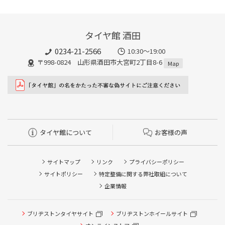
タイヤ館 酒田
0234-21-2566
10:30～19:00
〒998-0824 山形県酒田市大宮町2丁目8-6
Map
タイヤ館について
お客様の声
サイトマップ
リンク
プライバシーポリシー
サイトポリシー
特定整備に関する弊社取組について
企業情報
タイヤ/サービスに関するご相談の予約
ブリヂストンタイヤサイト
ブリヂストンホイールサイト
タイヤ点検・安全点検/タイヤ履き替え/オイル交換/その他
ピット作業の予約