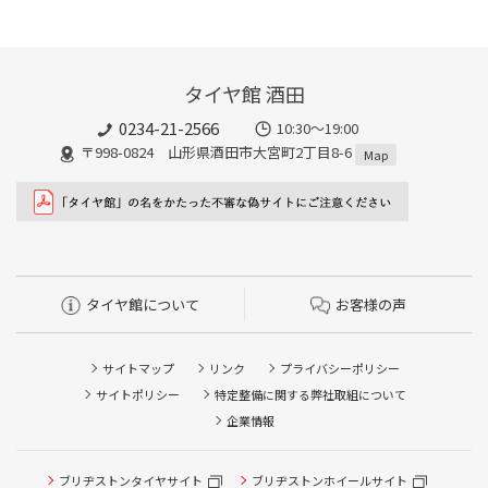
タイヤ館 酒田
0234-21-2566
10:30～19:00
〒998-0824 山形県酒田市大宮町2丁目8-6
Map
タイヤ館について
お客様の声
サイトマップ
リンク
プライバシーポリシー
サイトポリシー
特定整備に関する弊社取組について
企業情報
タイヤ/サービスに関するご相談の予約
ブリヂストンタイヤサイト
ブリヂストンホイールサイト
タイヤ点検・安全点検/タイヤ履き替え/オイル交換/その他